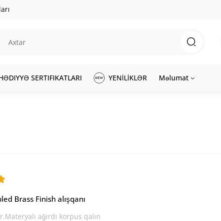
arı
HƏDIYYƏ SERTIFIKATLARI
YENİLİKLƏR
Məlumat
ed Brass Finish alışqanı
.Materyalı ağırdı korpus qalın