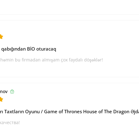
qabığından BİO oturacaq
həmin bu firmadan almışam çox faydalı döşəklər!
rnov
arı Taxtların Oyunu / Game of Thrones House of The Dragon Əjda
качества!