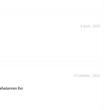
4 İyun, 2023
19 Dekabr, 2022
halarının Evi