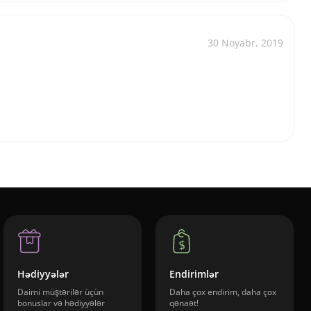
30 Noyabr, 2019
Hədiyyələr
Endirimlər
Daimi müştərilər üçün
Daha çox endirim, daha çox
bonuslar və hədiyyələr
qənaət!