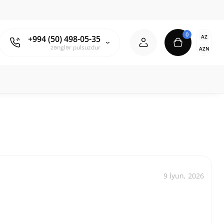
0
AZ
+994 (50) 498-05-35
zənglər pulsuzdur
AZN
9 İyun, 2026