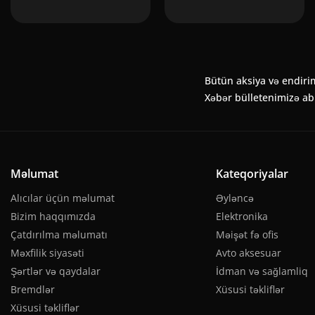
Bütün aksiya və endiri
Xəbər bülletenimizə a
Məlumat
Kateqoriyalar
Alıcılar üçün məlumat
Əyləncə
Bizim haqqımızda
Elektronika
Çatdırılma məlumatı
Məişət fə ofis
Məxfilik siyasəti
Avto aksesuar
Şərtlər və qaydalar
İdman və sağlamliq
Bremdlər
Xüsusi təkliflər
Xüsusi təkliflər