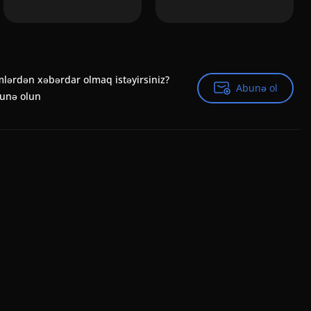
mlərdən xəbərdar olmaq istəyirsiniz?
Abunə ol
Abunə ol
bunə olun