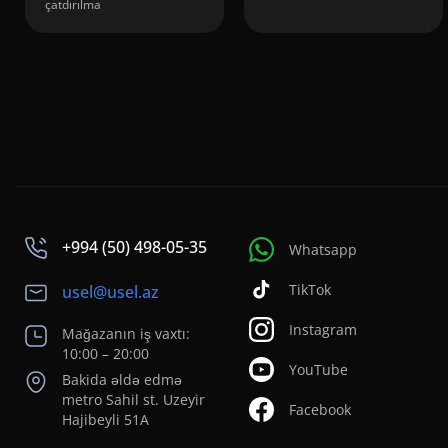
çatdırılma
+994 (50) 498-05-35
Whatsapp
TikTok
usel@usel.az
Instagram
Mağazanın iş vaxtı:
10:00 – 20:00
YouTube
Bakida əldə edmə
metro Sahil st. Uzeyir
Facebook
Hajibeyli 51A