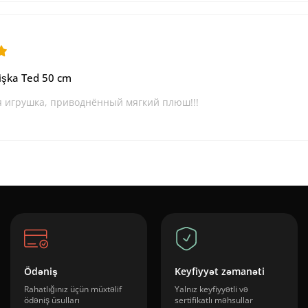
şka Ted 50 cm
 игрушка, приводнённый мягкий плюш!!!
Ödəniş
Keyfiyyət zəmanəti
Rahatlığınız üçün müxtəlif
Yalnız keyfiyyətli və
ödəniş üsulları
sertifikatlı məhsullar