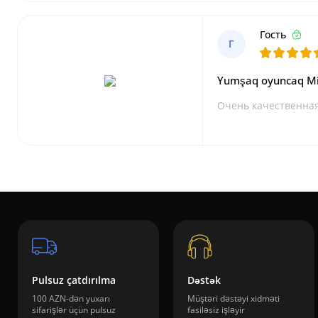
Гость
Г
Yumşaq oyuncaq Mi
Очень качественная
Pulsuz çatdırılma
Dəstək
100 AZN-dən yuxarı
Müştəri dəstəyi xidməti
sifarişlər üçün pulsuz
fasiləsiz işləyir