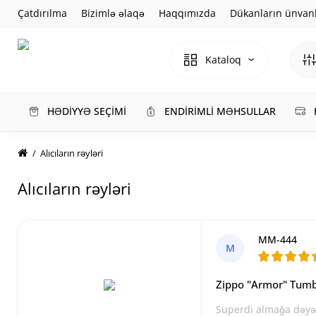
Çatdırılma
Bizimlə əlaqə
Haqqımızda
Dükanların ünvanl
Kataloq
HƏDİYYƏ SEÇİMİ
ENDİRİMLİ MƏHSULLAR
Alıcıların rəyləri
Alıcıların rəyləri
MM-444
M
Zippo "Armor" Tumbl
Superdi almağa dəyər