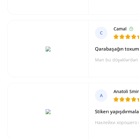
Camal
C
Qarabaşağın toxum 
Mən bu döşəklərdən 
Anatoli Smi
A
Stikerı yapışdırmal
Наклейки хорошего 