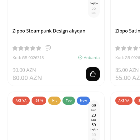
dəqiqə
5
4
san
Zippo Steampunk Design alışqan
Zippo Sati
Kod: GB-0026318
Anbarda
Kod: GB-002
90.00 AZN
85.00 AZN
80.00 AZN
55.00 A
AKSIYA
-26 %
Hit
Top
New
AKSIYA
-
0
9
Gün
2
3
Saat
5
9
dəqiqə
5
4
san