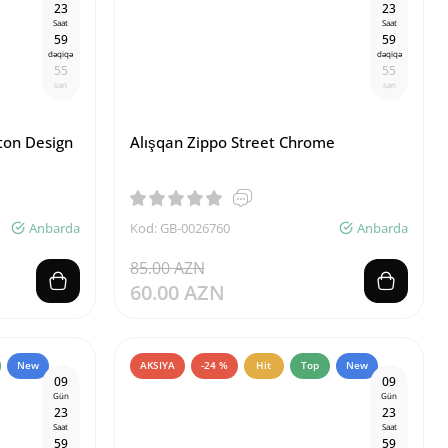
2
3
2
3
Saat
Saat
5
9
5
9
dəqiqə
dəqiqə
5
4
5
4
san
san
ton Design
Alışqan Zippo Street Chrome
Anbarda
Kod: GB-0026760
Anbarda
85.00 AZN
60.00 AZN
New
AKSIYA
-24 %
Hit
Top
New
0
9
0
9
Gün
Gün
2
3
2
3
Saat
Saat
5
9
5
9