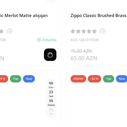
sic Merlot Matte alışqan
Zippo Classic Brushed Brass
6508
Anbarda
Kod: GB-0018330
75.00 AZN
ZN
65.00 AZN
19 %
Top
New
AKSIYA
-33 %
Top
New
0
9
Gün
2
3
Saat
5
9
dəqiqə
5
4
san