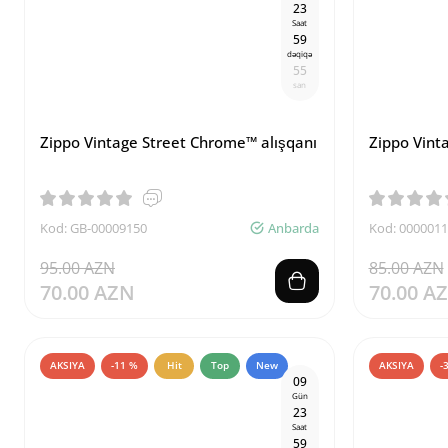
2
3
Saat
5
9
dəqiqə
5
4
san
Zippo Vintage Street Chrome™ alışqanı
Zippo Vinta
Kod: GB-00009150
Anbarda
Kod: 000001
95.00 AZN
85.00 AZN
70.00 AZN
70.00 A
AKSIYA
-11 %
Hit
Top
New
AKSIYA
-
0
9
Gün
2
3
Saat
5
9