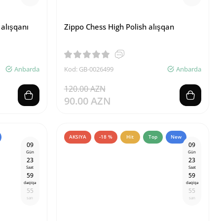
 alışqanı
Zippo Chess High Polish alışqan
Anbarda
Kod: GB-0026499
Anbarda
120.00 AZN
90.00 AZN
AKSIYA
-18 %
Hit
Top
New
0
9
0
9
Gün
Gün
2
3
2
3
Saat
Saat
5
9
5
9
dəqiqə
dəqiqə
5
4
5
4
san
san