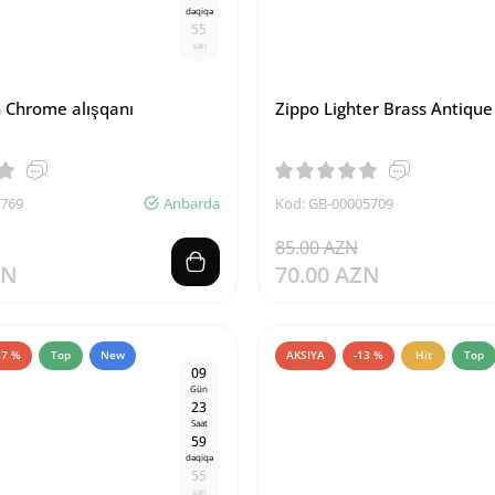
dəqiqə
5
4
san
n Chrome alışqanı
Zippo Lighter Brass Antique
6769
Anbarda
Kod: GB-00005709
85.00 AZN
ZN
70.00 AZN
37 %
Top
New
AKSIYA
-13 %
Hit
Top
0
9
Gün
2
3
Saat
5
9
dəqiqə
5
4
san