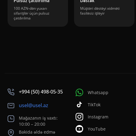
Pulsuz çatdırılma
Dəstək
100 AZN-dən yuxarı
Müştəri dəstəyi xidməti
sifarişlər üçün pulsuz
fasiləsiz işləyir
çatdırılma
+994 (50) 498-05-35
Whatsapp
TikTok
usel@usel.az
Instagram
Mağazanın iş vaxtı:
10:00 – 20:00
YouTube
Bakida əldə edmə