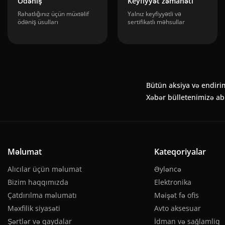
Ödəniş
Keyfiyyət zəmanəti
Rahatlığınız üçün müxtəlif
Yalnız keyfiyyətli və
ödəniş üsulları
sertifikatlı məhsullar
Bütün aksiya və endiri
Xəbər bülletenimizə a
Məlumat
Kateqoriyalar
Alıcılar üçün məlumat
Əyləncə
Bizim haqqımızda
Elektronika
Çatdırılma məlumatı
Məişət fə ofis
Məxfilik siyasəti
Avto aksesuar
Şərtlər və qaydalar
İdman və sağlamliq