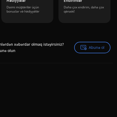
Hədiyyələr
Endirimlər
Daimi müştərilər üçün
Daha çox endirim, daha çox
bonuslar və hədiyyələr
qənaət!
mlərdən xəbərdar olmaq istəyirsiniz?
Abunə ol
Abunə ol
bunə olun