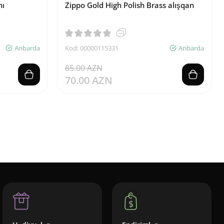
nı
Zippo Gold High Polish Brass alışqan
Anbarda
Kod: 00000115331
Anbarda
85.00 AZN
70.00 AZN