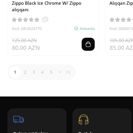
Zippo Black Ice Chrome W/ Zippo
Alışqan Zi
alışqanı
Kod: GB-0026770
Anbarda
Kod: 000001
125.00 AZN
105.00 AZ
80.00 AZN
85.00 A
1
2
3
4
5
>
>|