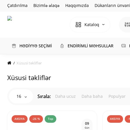
Çatdırılma
Bizimlə əlaqə
Haqqımızda
Dükanların ünvanl
Kataloq
HƏDİYYƏ SEÇİMİ
ENDİRİMLİ MƏHSULLAR
Xüsusi təkliflər
Xüsusi təkliflər
Sırala:
16
Daha ucuz
Daha baha
Populyar
AKSIYA
-26 %
Top
AKSIYA
-
0
9
Gün