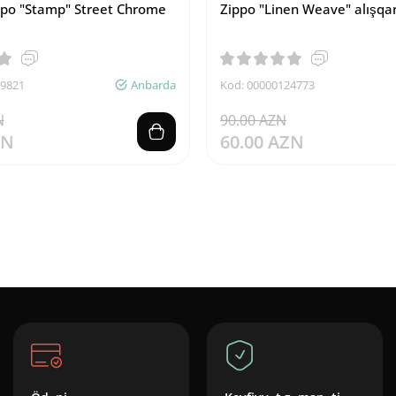
ppo "Stamp" Street Chrome
Zippo "Linen Weave" alışqa
39821
Anbarda
Kod: 00000124773
N
90.00 AZN
ZN
60.00 AZN