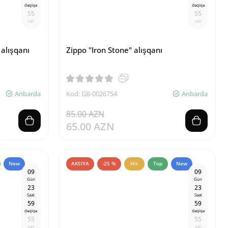
dəqiqə
dəqiqə
5
4
5
4
san
san
 alışqanı
Zippo "Iron Stone" alışqanı
Anbarda
Kod: GB-0026754
Anbarda
85.00 AZN
65.00 AZN
New
AKSIYA
-25 %
Hit
Top
New
0
9
0
9
Gün
Gün
2
3
2
3
Saat
Saat
5
9
5
9
dəqiqə
dəqiqə
5
4
5
4
san
san