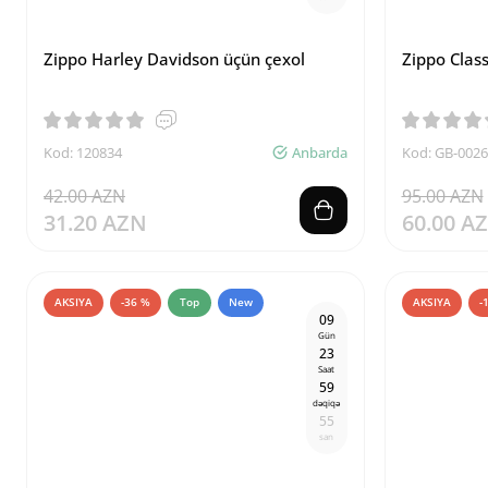
Zippo Harley Davidson üçün çexol
Zippo Clas
Kod: 120834
Anbarda
Kod: GB-002
42.00 AZN
95.00 AZN
31.20 AZN
60.00 A
AKSIYA
-36 %
Top
New
AKSIYA
-
0
9
Gün
2
3
Saat
5
9
dəqiqə
5
4
san