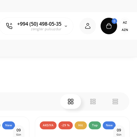
0
AZ
+994 (50) 498-05-35
zənglər pulsuzdur
AZN
New
AKSIYA
-29 %
Hit
Top
New
0
9
0
9
Gün
Gün