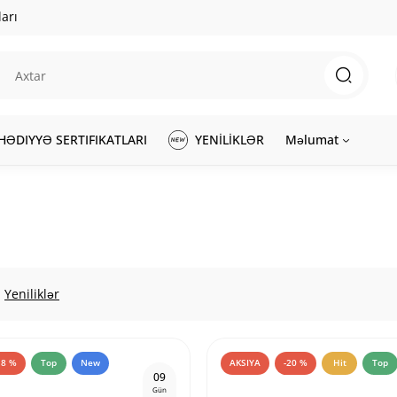
arı
HƏDIYYƏ SERTIFIKATLARI
YENİLİKLƏR
Məlumat
Yeniliklər
18 %
Top
New
AKSIYA
-20 %
Hit
Top
0
9
Gün