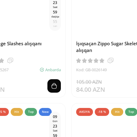
2
3
Saat
5
9
dəqiqə
5
4
san
ge Slashes alışqanı
İşıqsaçan Zippo Sugar Skele
alışqan
15267
Anbarda
Kod: GB-0026149
105.00 AZN
ZN
84.00 AZN
35 %
Hit
Top
New
AKSIYA
-18 %
Hit
Top
0
9
Gün
2
3
Saat
5
9