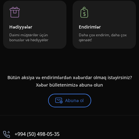
Hədiyyələr
Endirimlər
Daimi müştərilər üçün
Daha çox endirim, daha çox
bonuslar və hədiyyələr
qənaət!
Bütün aksiya və endirimlərdən xəbərdar olmaq istəyirsiniz?
Xəbər bülletenimizə abunə olun
Abunə ol
+994 (50) 498-05-35