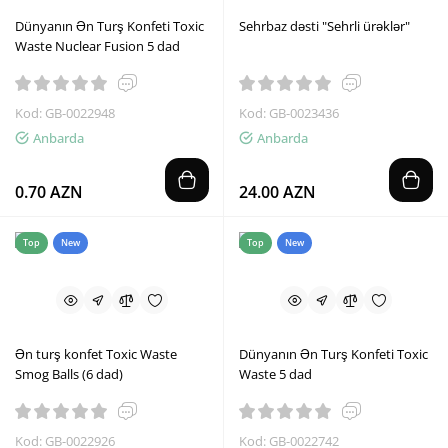
Dünyanın Ən Turş Konfeti Toxic
Sehrbaz dəsti "Sehrli ürəklər"
Waste Nuclear Fusion 5 dad
Kod: GB-0022948
Kod: GB-0023436
Anbarda
Anbarda
0.70 AZN
24.00 AZN
Top
New
Top
New
Ən turş konfet Toxic Waste
Dünyanın Ən Turş Konfeti Toxic
Smog Balls (6 dad)
Waste 5 dad
Kod: GB-0022926
Kod: GB-0022742