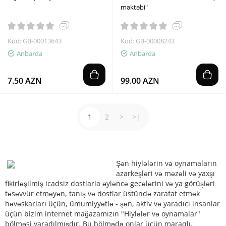
məktəbi"
Kod: GB-00013643
Kod: GB-00008243
Anbarda
Anbarda
7.50 AZN
99.00 AZN
1
2
>
>|
Şən hiylələrin və oynamaların
azarkeşləri və məzəli və yaxşı
fikirləşilmiş icadsiz dostlarla əyləncə gecələrini və ya görüşləri
təsəvvür etməyən, tanış və dostlar üstündə zarafat etmək
həvəskarları üçün, ümumiyyətlə - şən, aktiv və yaradıcı insanlar
üçün bizim internet mağazamızın "Hiylələr və oynamalar"
bölməsi yaradılmışdır. Bu bölmədə onlar üçün maraqlı,