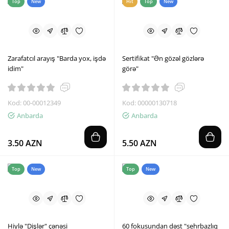
Top
New
Hit
Top
New
Zarafatcıl arayış "Barda yox, işdə
Sertifikat "Ən gözəl gözlərə
idim"
görə"
Kod: 00-00012349
Kod: 00000130718
Anbarda
Anbarda
3.50 AZN
5.50 AZN
Top
New
Top
New
Hiylə "Dişlər" çənəsi
60 fokusundan dəst "sehrbazlıq