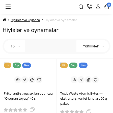
0
Oyunlar və Əyləncə
Hiylələr və oynamalar
Hiylələr və oynamalar
16
Yeniliklər
Hit
Top
New
Hit
Top
New
Prikol anti-stress sıxılan oyuncaq
Toxic Waste Atomic Bytes —
“Qışqıran toyuq” 40 sm
ekstra turş konfet kırıqları, 60 q
paket