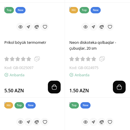
Top
New
Hit
Top
New
Prikol böyük termometr
Neon diskoteka qolbaqlar -
çubuqlar, 20 sm
Kod: GB-0025097
Kod: GB-0024975
Anbarda
Anbarda
5.50 AZN
1.50 AZN
Hit
Top
New
Top
New