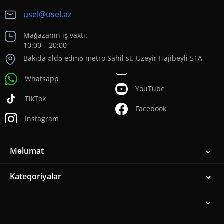
usel@usel.az
Mağazanın iş vaxtı:
10:00 – 20:00
Bakida əldə edmə metro Sahil st. Uzeyir Hajibeyli 51A
Whatsapp
YouTube
TikTok
Facebook
Instagram
Məlumat
Kateqoriyalar