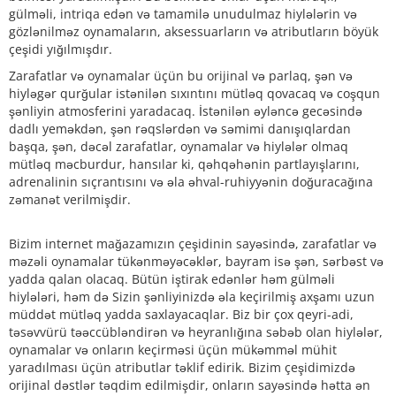
gülməli, intriqa edən və tamamilə unudulmaz hiylələrin və
gözlənilməz oynamaların, aksessuarların və atributların böyük
çeşidi yığılmışdır.
Zarafatlar və oynamalar üçün bu orijinal və parlaq, şən və
hiyləgər qurğular istənilən sıxıntını mütləq qovacaq və coşqun
şənliyin atmosferini yaradacaq. İstənilən əyləncə gecəsində
dadlı yeməkdən, şən rəqslərdən və səmimi danışıqlardan
başqa, şən, dəcəl zarafatlar, oynamalar və hiylələr olmaq
mütləq məcburdur, hansılar ki, qəhqəhənin partlayışlarını,
adrenalinin sıçrantısını və əla əhval-ruhiyyənin doğuracağına
zəmanət verilmişdir.
Bizim internet mağazamızın çeşidinin sayəsində, zarafatlar və
məzəli oynamalar tükənməyəcəklər, bayram isə şən, sərbəst və
yadda qalan olacaq. Bütün iştirak edənlər həm gülməli
hiylələri, həm də Sizin şənliyinizdə əla keçirilmiş axşamı uzun
müddət mütləq yadda saxlayacaqlar. Biz bir çox qeyri-adi,
təsəvvürü təəccübləndirən və heyranlığına səbəb olan hiylələr,
oynamalar və onların keçirməsi üçün mükəmməl mühit
yaradılması üçün atributlar təklif edirik. Bizim çeşidimizdə
orijinal dəstlər təqdim edilmişdir, onların sayəsində hətta ən