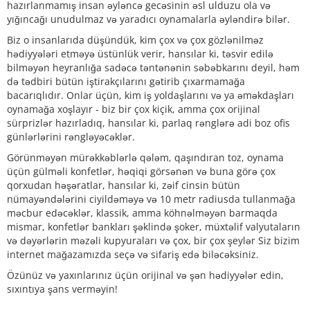
hazırlanmamış insan əyləncə gecəsinin əsl ulduzu ola və
yığıncağı unudulmaz və yaradıcı oynamalarla əyləndirə bilər.
Biz o insanlarıda düşündük, kim çox və çox gözlənilməz
hədiyyələri etməyə üstünlük verir, hansılar ki, təsvir edilə
bilməyən heyranlığa sadəcə təntənənin səbəbkarını deyil, həm
də tədbiri bütün iştirakçılarını gətirib çıxarmamağa
bacarıqlıdır. Onlar üçün, kim iş yoldaşlarını və ya əməkdaşları
oynamağa xoşlayır - biz bir çox kiçik, amma çox orijinal
sürprizlər hazırladıq, hansılar ki, parlaq rənglərə adi boz ofis
günlərlərini rəngləyəcəklər.
Görünməyən mürəkkəblərlə qələm, qaşındıran toz, oynama
üçün gülməli konfetlər, həqiqi görsənən və buna görə çox
qorxudan həşəratlar, hansılar ki, zəif cinsin bütün
nümayəndələrini ciyildəməyə və 10 metr radiusda tullanmağa
məcbur edəcəklər, klassik, amma köhnəlməyən barmaqda
mismar, konfetlər bankları şəklində şoker, müxtəlif valyutaların
və dəyərlərin məzəli kupyuraları və çox, bir çox şeylər Siz bizim
internet mağazamızda seçə və sifariş edə biləcəksiniz.
Özünüz və yaxınlarınız üçün orijinal və şən hədiyyələr edin,
sıxıntıya şans verməyin!