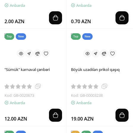
Anbarda
Anbarda
2.00 AZN
0.70 AZN
Top
New
Top
New
"Sümük" karnaval çənbəri
Böyük uzadılan prikol qaşıq
Kod: GB-0020673
Kod: GB-00003238
Anbarda
Anbarda
12.00 AZN
19.00 AZN