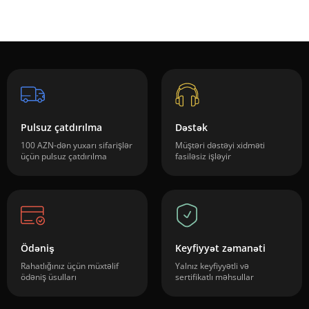
Pulsuz çatdırılma
Dəstək
100 AZN-dən yuxarı sifarişlər
Müştəri dəstəyi xidməti
üçün pulsuz çatdırılma
fasiləsiz işləyir
Ödəniş
Keyfiyyət zəmanəti
Rahatlığınız üçün müxtəlif
Yalnız keyfiyyətli və
ödəniş üsulları
sertifikatlı məhsullar