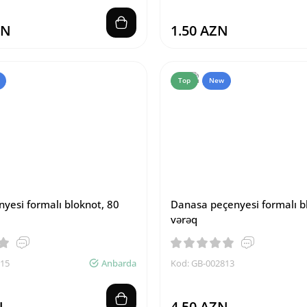
ZN
1.50 AZN
Top
New
nyesi formalı bloknot, 80
Danasa peçenyesi formalı b
vərəq
815
Anbarda
Kod: GB-002813
N
4.50 AZN