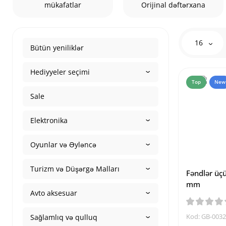
mükafatlar
Orijinal dəftərxana
16
Bütün yeniliklər
Hediyyeler seçimi
Top
New
Sale
Elektronika
Oyunlar və Əyləncə
Turizm və Düşərgə Malları
Fəndlər üçü
mm
Avto aksesuar
Kod: GB-003
Sağlamlıq və qulluq