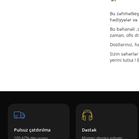
Bu zəhmətkeşlə
hədiyyələr və 
Bu bəhanəli ,s
zaman, ofis di
Dostlarınız, h
Sizin səhərlər
yerini tutsa ! 
Pulsuz çatdırılma
Dəstək
100 AZN-dən yuxarı
Müştəri dəstəyi xidməti