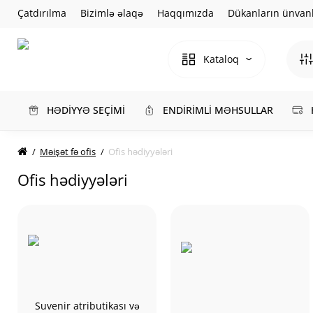
Çatdırılma
Bizimlə əlaqə
Haqqımızda
Dükanların ünvanl
Kataloq
HƏDİYYƏ SEÇİMİ
ENDİRİMLİ MƏHSULLAR
Məişət fə ofis
Ofis hədiyyələri
Ofis hədiyyələri
Suvenir atributikası və