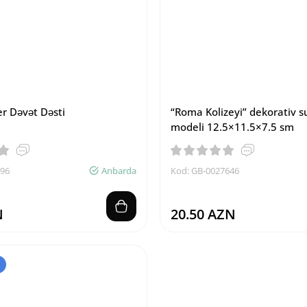
er Dəvət Dəsti
“Roma Kolizeyi” dekorativ s
modeli 12.5×11.5×7.5 sm
796
Anbarda
Kod: GB-0027646
N
20.50 AZN