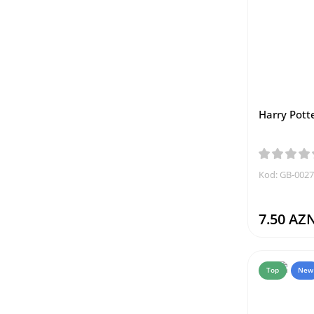
Harry Pott
Kod: GB-002
7.50 AZ
Top
New