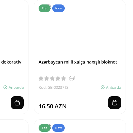
Top
New
ı dekorativ
Azərbaycan milli xalça naxışlı bloknot
Anbarda
Kod: GB-0023713
Anbarda
16.50 AZN
Top
New