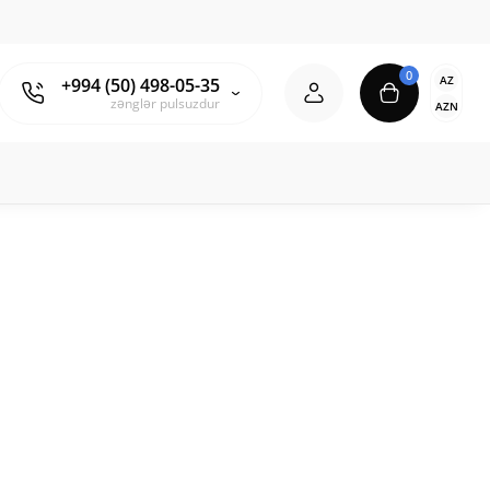
0
AZ
+994 (50) 498-05-35
zənglər pulsuzdur
AZN