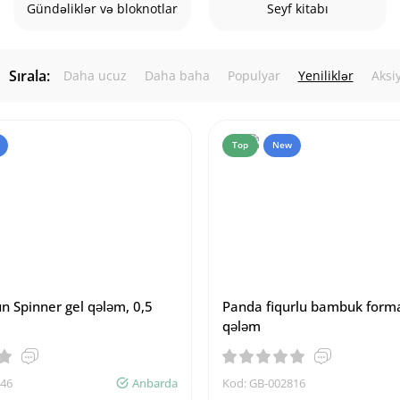
Gündəliklər və bloknotlar
Seyf kitabı
Sırala:
Daha ucuz
Daha baha
Populyar
Yeniliklər
Aksi
Top
New
n Spinner gel qələm, 0,5
Panda fiqurlu bambuk forma
qələm
246
Anbarda
Kod: GB-002816