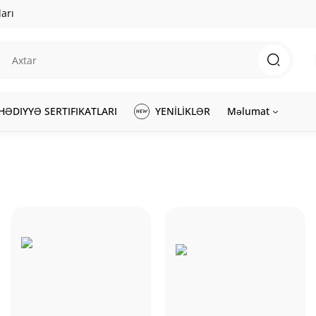
arı
HƏDIYYƏ SERTIFIKATLARI
YENİLİKLƏR
Məlumat