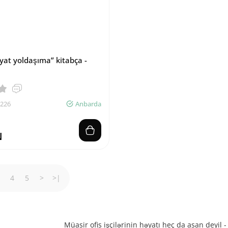
yat yoldaşıma” kitabça -
7226
Anbarda
N
4
5
>
>|
Müasir ofis işçilərinin həyatı heç da asan deyi