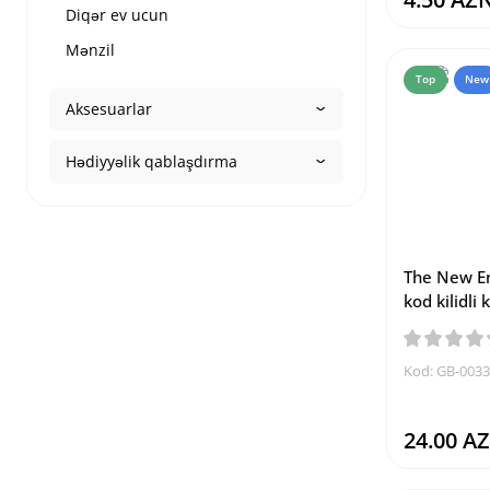
Diqər ev ucun
Mənzil
Top
New
Aksesuarlar
Hədiyyəlik qablaşdırma
The New En
kod kilidli
Kod: GB-003
24.00 A