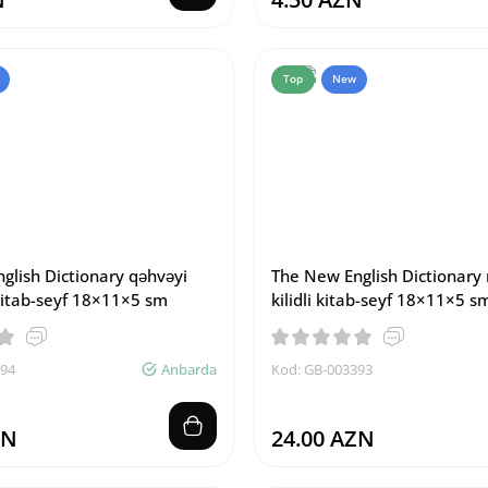
Top
New
glish Dictionary qəhvəyi
The New English Dictionary
 kitab-seyf 18×11×5 sm
kilidli kitab-seyf 18×11×5 s
394
Anbarda
Kod: GB-003393
ZN
24.00 AZN