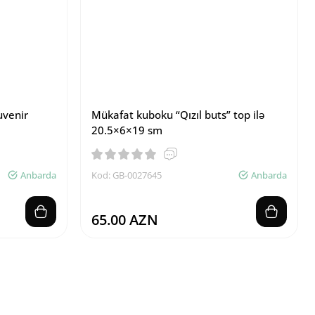
uvenir
Mükafat kuboku “Qızıl buts” top ilə
20.5×6×19 sm
Anbarda
Kod: GB-0027645
Anbarda
65.00 AZN