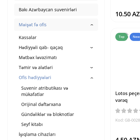
Bakı Azərbaycan suvenirləri
10.50 A
Məişət fə ofis
Kassalar
Top
New
Hədiyyəli qab- qaçaq
Mətbəx ləvazimatı
Təmir və alətləri
Ofis hədiyyələri
Suvenir atributikası və
Lotos peçe
mükafatlar
vərəq
Orijinal dəftərxana
Gündəliklər və bloknotlar
Kod: GB-002
Seyf kitabı
İşıqlama cihazları
4.50 AZ