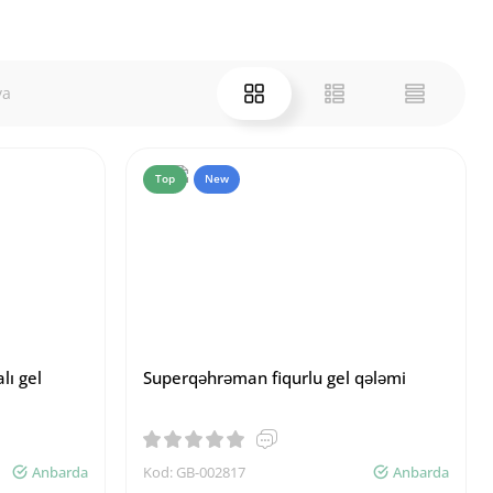
ya
Top
New
lı gel
Superqəhrəman fiqurlu gel qələmi
Anbarda
Kod: GB-002817
Anbarda