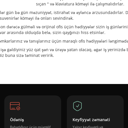
sıçan " və klaviatura köməyi ilə çalışmalıdırlar.
r gün bə gün məzuniyyət, istirahət və əyləncə arzusundadırlar. Di 
suvenirlər köməyi ilə onları sevindirək.
on dərəcə gülməli və orijinal ofis üçün hədiyyələr sizin iş günləriniz
var arasında olduqda belə, sizin qayğınızı hiss etsinlər.
əmkarlarınız və tanışlarınız üçün maraqlı ofis hədiyyələri ləngiməd
 işə gəldiyiniz yüz qat şən və ürəyə yatan olacaq, əgər Iş yerinizdə 
Biz buna sizə təminat veririk.
Ödəniş
Keyfiyyət zəmanəti
Rahatlığınız üçün müxtəlif
Yalnız keyfiyyətli və