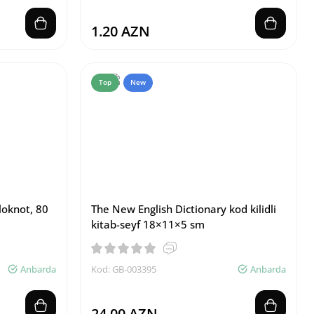
1.20 AZN
Top
New
loknot, 80
The New English Dictionary kod kilidli
kitab-seyf 18×11×5 sm
Anbarda
Kod: GB-003395
Anbarda
24.00 AZN