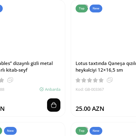
Top
New
bles” dizaynlı gizli metal
Lotus taxtında Qaneşa qızıl
rlı kitab-seyf
heykəlciyi 12×16,5 sm
388
Anbarda
Kod: GB-003367
ZN
25.00 AZN
New
Top
New