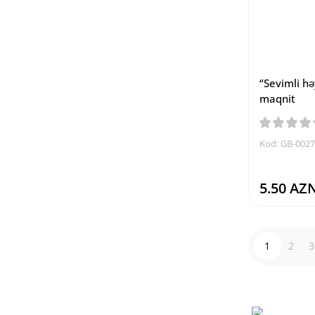
“Sevimli hə
maqnit
Kod: GB-002
5.50 AZ
1
2
3