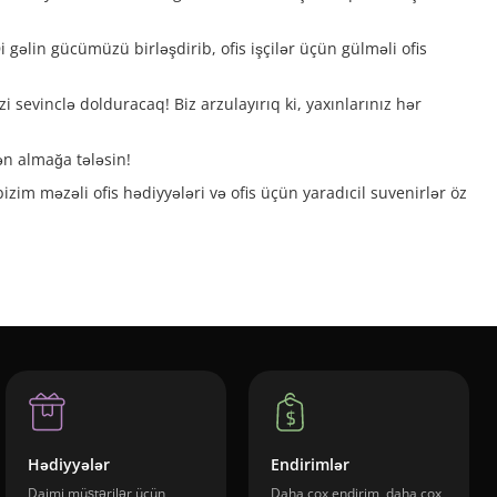
gəlin gücümüzü birləşdirib, ofis işçilər üçün gülməli ofis
i sevinclə dolduracaq! Biz arzulayırıq ki, yaxınlarınız hər
ən almağa tələsin!
bizim məzəli ofis hədiyyələri və ofis üçün yaradıcil suvenirlər öz
Hədiyyələr
Endirimlər
Daimi müştərilər üçün
Daha çox endirim, daha çox