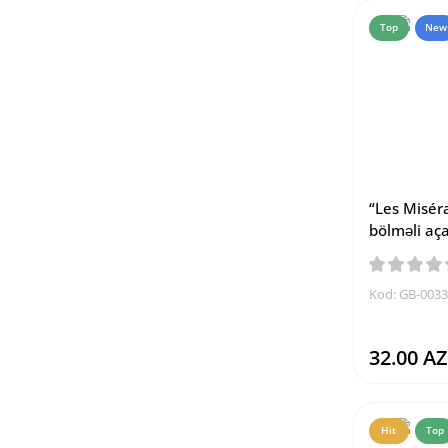
Top
New
“Les Miséra
bölməli aça
Kod: GB-003
32.00 A
Hit
Top