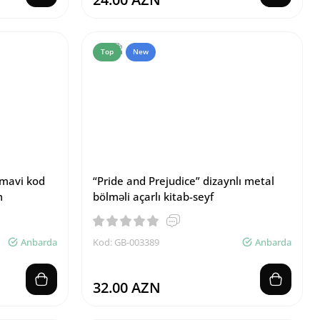
Top
New
 mavi kod
“Pride and Prejudice” dizaynlı metal
m
bölməli açarlı kitab-seyf
Anbarda
Kod: GB-003389
Anbarda
32.00 AZN