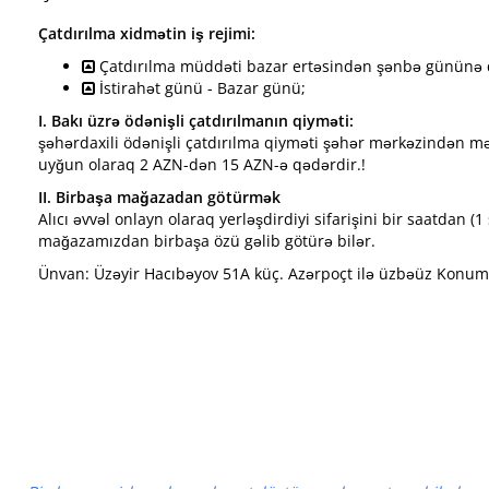
Çatdırılma xidmətin iş rejimi:
Çatdırılma müddəti bazar ertəsindən şənbə gününə q
İstirahət günü - Bazar günü;
I. Bakı üzrə ödənişli çatdırılmanın qiyməti:
şəhərdaxili ödənişli çatdırılma qiyməti şəhər mərkəzindən məs
uyğun olaraq 2 AZN-dən 15 AZN-ə qədərdir.!
II. Birbaşa mağazadan götürmək
Alıcı əvvəl onlayn olaraq yerləşdirdiyi sifarişini bir saatdan (
mağazamızdan birbaşa özü gəlib götürə bilər.
Ünvan: Üzəyir Hacıbəyov 51A küç. Azərpoçt ilə üzbəüz Konu