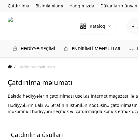
Çatdırılma
Bizimlə əlaqə
Haqqımızda
Dükanların ünvanl
Kataloq
HƏDİYYƏ SEÇİMİ
ENDİRİMLİ MƏHSULLAR
Çatdırılma məlumatı
Çatdırılma məlumatı
Bakıda hədiyyələrin çatdırılması usel.az internet mağazası ilə a
Hədiyyələrin Bakı və ətrafının istənilən nöqtəsinə çatdırılmasını 
mükəmməl hədiyyəni seçmək və çatdırmaqda kömək etmək üç
Çatdırılma üsulları