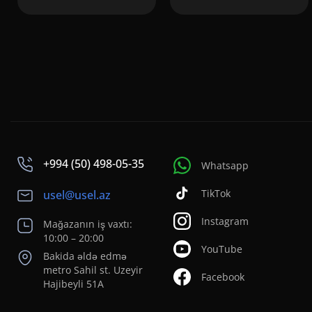
+994 (50) 498-05-35
Whatsapp
TikTok
usel@usel.az
Instagram
Mağazanın iş vaxtı:
10:00 – 20:00
YouTube
Bakida əldə edmə
metro Sahil st. Uzeyir
Facebook
Hajibeyli 51A