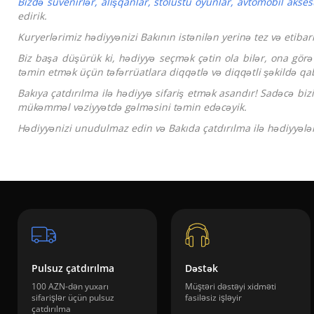
Bizdə suvenirlər, alışqanlar, stolüstü oyunlar, avtomobil aksesu
edirik.
Kuryerlərimiz hədiyyənizi Bakının istənilən yerinə tez və etiba
Biz başa düşürük ki, hədiyyə seçmək çətin ola bilər, ona g
təmin etmək üçün təfərrüatlara diqqətlə və diqqətli şəkildə qa
Bakıya çatdırılma ilə hədiyyə sifariş etmək asandır! Sadəcə bi
mükəmməl vəziyyətdə gəlməsini təmin edəcəyik.
Hədiyyənizi unudulmaz edin və Bakıda çatdırılma ilə hədiyyələr
Pulsuz çatdırılma
Dəstək
100 AZN-dən yuxarı
Müştəri dəstəyi xidməti
sifarişlər üçün pulsuz
fasiləsiz işləyir
çatdırılma