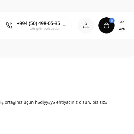
0
AZ
+994 (50) 498-05-35
zənglər pulsuzdur
AZN
ə iş ortağınız üçün hədiyyəyə ehtiyacınız olsun, biz sizə