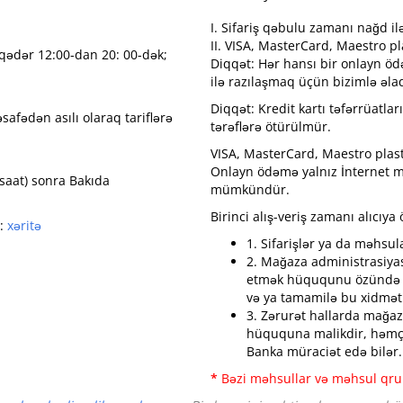
I. Sifariş qəbulu zamanı nağd il
II. VISA, MasterCard, Maestro pla
ədər 12:00-dan 20: 00-dək;
Diqqət:
Hər hansı bir onlayn öd
ilə razılaşmaq üçün bizimlə əl
Diqqət:
Kredit kartı təfərrüatla
afədən asılı olaraq tariflərə
tərəflərə ötürülmür.
VISA, MasterCard, Maestro plast
Onlayn ödəmə yalnız İnternet ma
1 saat) sonra Bakıda
mümkündür.
Birinci alış-veriş zamanı alıcıy
m:
xəritə
1. Sifarişlər ya da məhsula
2. Mağaza administrasiyası
etmək hüququnu özündə sa
və ya tamamilə bu xidməti
3. Zərurət hallarda mağaz
hüququna malikdir, həmçi
Banka müraciət edə bilər.
*
Bəzi məhsullar və məhsul qru