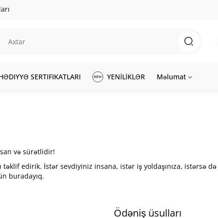
arı
HƏDIYYƏ SERTIFIKATLARI
YENİLİKLƏR
Məlumat
san və sürətlidir!
təklif edirik. İstər sevdiyiniz insana, istər iş yoldaşınıza, istərsə d
ün buradayıq.
Ödəniş üsulları