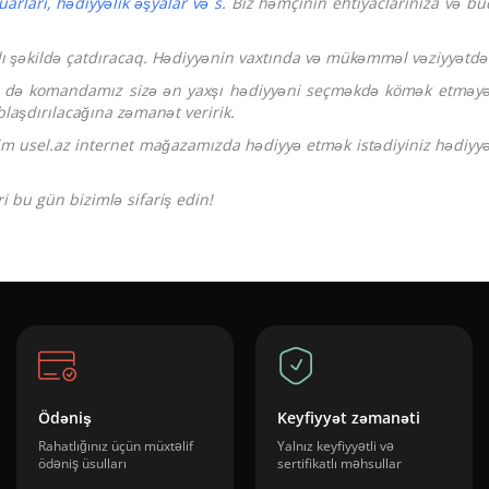
arları, hədiyyəlik əşyalar və s.
Biz həmçinin ehtiyaclarınıza və büd
rlı şəkildə çatdıracaq. Hədiyyənin vaxtında və mükəmməl vəziyyətdə 
örə də komandamız sizə ən yaxşı hədiyyəni seçməkdə kömək etməyə
blaşdırılacağına zəmanət veririk.
zim usel.az internet mağazamızda hədiyyə etmək istədiyiniz hədiyyə
i bu gün bizimlə sifariş edin!
Ödəniş
Keyfiyyət zəmanəti
Rahatlığınız üçün müxtəlif
Yalnız keyfiyyətli və
ödəniş üsulları
sertifikatlı məhsullar