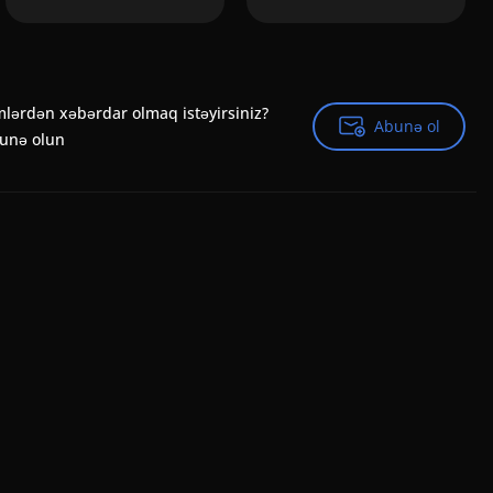
mlərdən xəbərdar olmaq istəyirsiniz?
Abunə ol
Abunə ol
bunə olun