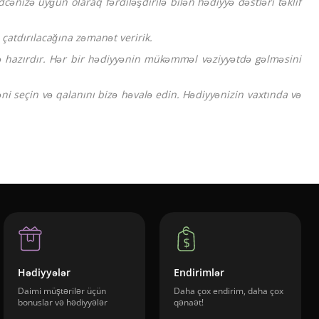
cənizə uyğun olaraq fərdiləşdirilə bilən hədiyyə dəstləri təklif
çatdırılacağına zəmanət veririk.
 hazırdır. Hər bir hədiyyənin mükəmməl vəziyyətdə gəlməsini
ni seçin və qalanını bizə həvalə edin. Hədiyyənizin vaxtında və
Hədiyyələr
Endirimlər
Daimi müştərilər üçün
Daha çox endirim, daha çox
bonuslar və hədiyyələr
qənaət!