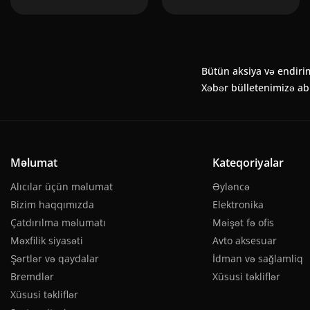
Bütün aksiya və endiri
Xəbər bülletenimizə a
Məlumat
Kateqoriyalar
Alıcılar üçün məlumat
Əyləncə
Bizim haqqımızda
Elektronika
Çatdırılma məlumatı
Məişət fə ofis
Məxfilik siyasəti
Avto aksesuar
Şərtlər və qaydalar
İdman və sağlamliq
Bremdlər
Xüsusi təkliflər
Xüsusi təkliflər