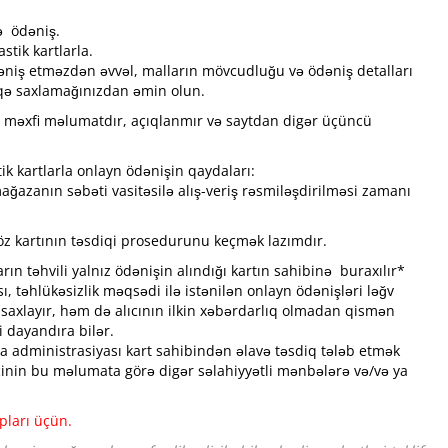
ə ödəniş.
stik kartlarla.
əniş etməzdən əvvəl, malların mövcudluğu və ödəniş detalları
aqə saxlamağınızdan əmin olun.
rı məxfi məlumatdır, açıqlanmır və saytdan digər üçüncü
ik kartlarla onlayn ödənişin qaydaları:
ğazanın səbəti vasitəsilə alış-veriş rəsmiləşdirilməsi zamanı
a öz kartının təsdiqi prosedurunu keçmək lazımdır.
rın təhvili yalnız ödənişin alındığı kartın sahibinə buraxılır*
, təhlükəsizlik məqsədi ilə istənilən onlayn ödənişləri ləğv
xlayır, həm də alıcının ilkin xəbərdarlıq olmadan qismən
 dayandıra bilər.
a administrasiyası kart sahibindən əlavə təsdiq tələb etmək
nin bu məlumata görə digər səlahiyyətli mənbələrə və/və ya
pları üçün.