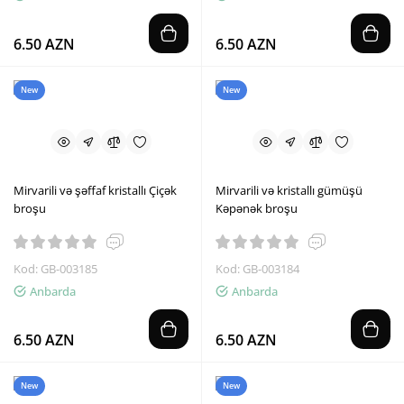
6.50 AZN
6.50 AZN
New
New
Mirvarili və şəffaf kristallı Çiçək
Mirvarili və kristallı gümüşü
broşu
Kəpənək broşu
Kod: GB-003185
Kod: GB-003184
Anbarda
Anbarda
6.50 AZN
6.50 AZN
New
New