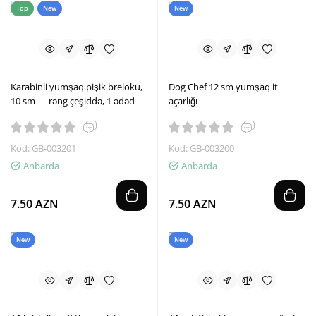
Top
New
New
Karabinli yumşaq pişik breloku,
Dog Chef 12 sm yumşaq it
10 sm — rəng çeşiddə, 1 ədəd
açarlığı
Kod: GB-003201
Kod: GB-003200
Anbarda
Anbarda
7.50 AZN
7.50 AZN
New
New