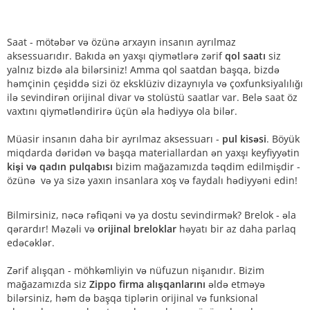
Saat - mötəbər və özünə arxayın insanın ayrılmaz
aksessuarıdır. Bakıda ən yaxşı qiymətlərə zərif
qol saatı
siz
yalnız bizdə ala bilərsiniz! Amma qol saatdan başqa, bizdə
həmçinin çeşiddə sizi öz eksklüziv dizaynıyla və çoxfunksiyalılığı
ilə sevindirən orijinal divar və stolüstü saatlar var. Belə saat öz
vaxtını qiymətləndirirə üçün əla hədiyyə ola bilər.
Müasir insanın daha bir ayrılmaz aksessuarı -
pul kisəsi
. Böyük
miqdarda dəridən və başqa materiallardan ən yaxşı keyfiyyətin
kişi və qadın pulqabısı
bizim mağazamızda təqdim edilmişdir -
özünə və ya sizə yaxın insanlara xoş və faydalı hədiyyəni edin!
Bilmirsiniz, nəcə rəfiqəni və ya dostu sevindirmək? Brelok - əla
qərardır! Məzəli və
orijinal breloklar
həyatı bir az daha parlaq
edəcəklər.
Zərif alışqan - möhkəmliyin və nüfuzun nişanıdır. Bizim
mağazamızda siz
Zippo firma alışqanlarını
əldə etməyə
bilərsiniz, həm də başqa tiplərin orijinal və funksional