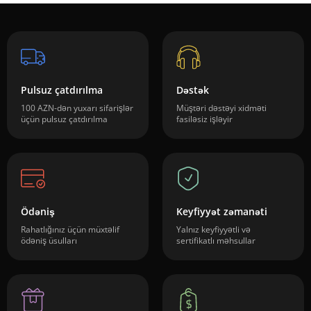
Pulsuz çatdırılma
Dəstək
100 AZN-dən yuxarı sifarişlər
Müştəri dəstəyi xidməti
üçün pulsuz çatdırılma
fasiləsiz işləyir
Ödəniş
Keyfiyyət zəmanəti
Rahatlığınız üçün müxtəlif
Yalnız keyfiyyətli və
ödəniş üsulları
sertifikatlı məhsullar