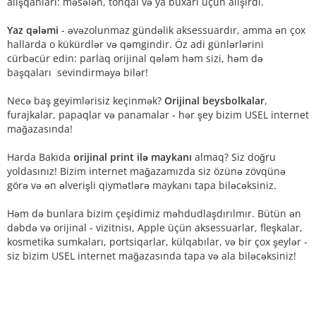
alışqanları: məsələn, tonqal və ya buxarı üçün alışırdı.
Yaz qələmi
- əvəzolunmaz gündəlik aksessuardır, amma ən çox
hallarda o kükürdlər və qəmgindir. Öz adi günlərlərini
cürbəcür edin: parlaq orijinal qələm həm sizi, həm də
başqaları sevindirməyə bilər!
Necə baş geyimlərisiz keçinmək?
Orijinal beysbolkalar
,
furajkalar, papaqlar və panamalar - hər şey bizim USEL internet
mağazasında!
Harda Bakıda
orijinal print ilə maykanı
almaq? Siz doğru
yoldasınız! Bizim internet mağazamızda siz özünə zövqünə
görə və ən əlverişli qiymətlərə maykanı tapa biləcəksiniz.
Həm də bunlara bizim çeşidimiz məhdudlaşdırılmır. Bütün ən
dəbdə və orijinal - vizitnisı, Apple üçün aksessuarlar, fleşkalar,
kosmetika sumkaları, portsiqarlar, külqabılar, və bir çox şeylər -
siz bizim USEL internet mağazasında tapa və ala biləcəksiniz!