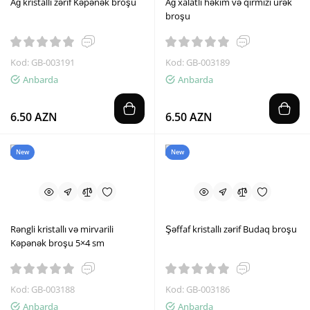
Ağ kristallı zərif Kəpənək broşu
Ağ xalatlı həkim və qırmızı ürək
broşu
Kod: GB-003191
Kod: GB-003189
Anbarda
Anbarda
6.50 AZN
6.50 AZN
New
New
Rəngli kristallı və mirvarili
Şəffaf kristallı zərif Budaq broşu
Kəpənək broşu 5×4 sm
Kod: GB-003188
Kod: GB-003186
Anbarda
Anbarda