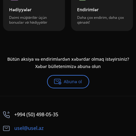
Hədiyyələr
Endirimlər
Daimi müştərilər üçün
Daha çox endirim, daha çox
bonuslar və hədiyyələr
qənaət!
Bütün aksiya və endirimlərdən xəbərdar olmaq istəyirsiniz?
Xəbər bülletenimizə abunə olun
Abunə ol
+994 (50) 498-05-35
usel@usel.az