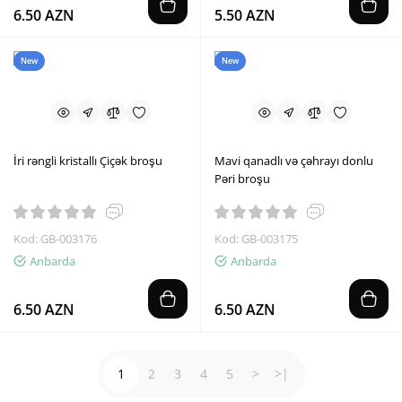
6.50 AZN
5.50 AZN
New
New
İri rəngli kristallı Çiçək broşu
Mavi qanadlı və çəhrayı donlu
Pəri broşu
Kod: GB-003176
Kod: GB-003175
Anbarda
Anbarda
6.50 AZN
6.50 AZN
1
2
3
4
5
>
>|