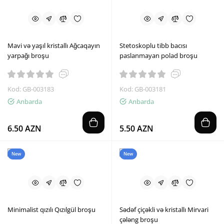
Mavi və yaşıl kristallı Ağcaqayın
Stetoskoplu tibb bacısı
yarpağı broşu
paslanmayan polad broşu
Kod: GB-003183
Kod: GB-003181
Anbarda
Anbarda
6.50 AZN
5.50 AZN
New
New
Minimalist qızılı Qızılgül broşu
Sədəf çiçəkli və kristallı Mirvari
çələng broşu