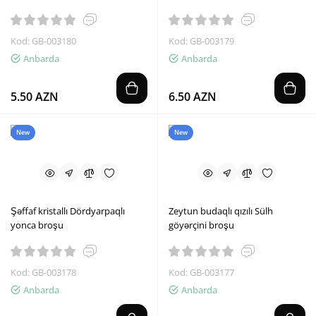
Kod: GB-003180
Kod: GB-003179
Anbarda
Anbarda
5.50 AZN
6.50 AZN
New
New
Şəffaf kristallı Dördyarpaqlı
Zeytun budaqlı qızılı Sülh
yonca broşu
göyərçini broşu
Kod: GB-003178
Kod: GB-003177
Anbarda
Anbarda