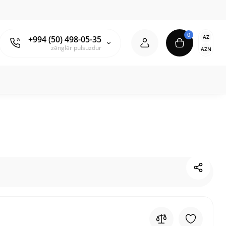
0
AZ
+994 (50) 498-05-35
zənglər pulsuzdur
AZN