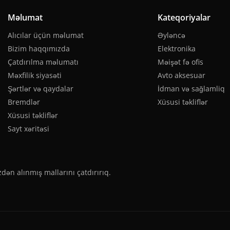
Məlumat
Kateqoriyalar
Alıcılar üçün məlumat
Əyləncə
Bizim haqqımızda
Elektronika
Çatdırılma məlumatı
Məişət fə ofis
Məxfilik siyasəti
Avto aksesuar
Şərtlər və qaydalar
İdman və sağlamliq
Bremdlər
Xüsusi təkliflər
Xüsusi təkliflər
Sayt xəritəsi
zdən alınmış mallarını çatdırırıq.