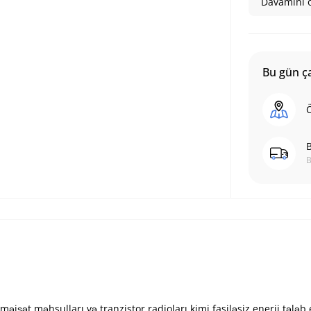
Davamını o
Bu gün ça
Ö
B
B
məişət məhsulları və tranzistor radioları kimi fasiləsiz enerji tələb 