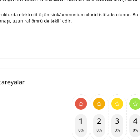
ukturda elektrolit üçün sink/ammonium xlorid istifadə olunur. B
anaşı, uzun raf ömrü də təklif edir.
tareyalar
1
2
3
4
0%
0%
0%
0%