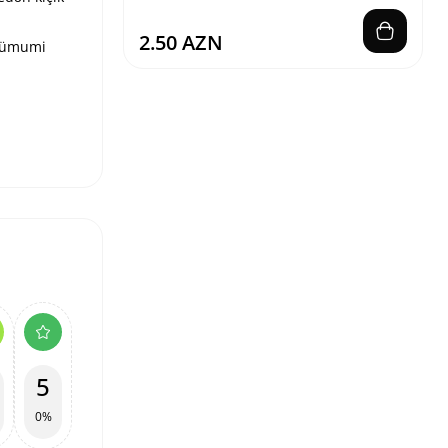
2.50 AZN
u ümumi
5
0%