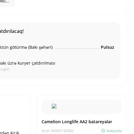
xu...
tdırılacaq!
zün götürmə (Bakı şəhəri)
Pulsuz
akı üzrə kuryer çatdırılması
u gün
Camelion Longlife AA2 batareyalar
Kod: 00000130582
Anbarda
edən kiçik