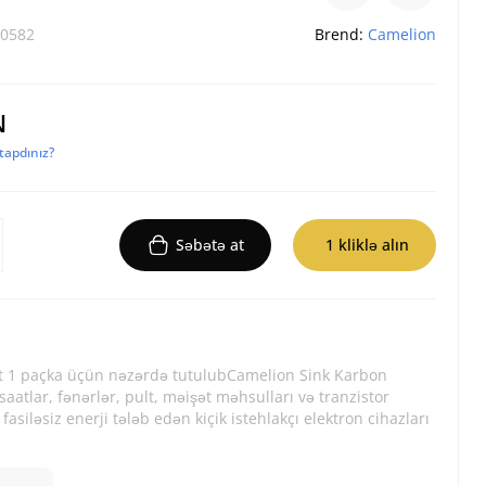
0582
Brend:
Camelion
N
apdınız?
Səbətə at
1 kliklə alın
 1 paçka üçün nəzərdə tutulubCamelion Sink Karbon
saatlar, fənərlər, pult, məişət məhsulları və tranzistor
 fasiləsiz enerji tələb edən kiçik istehlakçı elektron cihazları