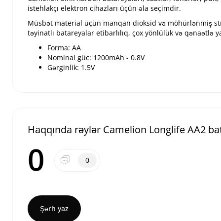
istehlakçı elektron cihazları üçün əla seçimdir.
Müsbət material üçün manqan dioksid və möhürlənmiş str
təyinatlı batareyalar etibarlılıq, çox yönlülük və qənaətlə y
Forma: AA
Nominal güc: 1200mAh - 0.8V
Gərginlik: 1.5V
Haqqında rəylər Camelion Longlife AA2 ba
0
0
Şərh yaz