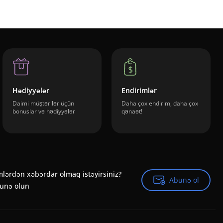
Hədiyyələr
Endirimlər
Daimi müştərilər üçün
Daha çox endirim, daha çox
bonuslar və hədiyyələr
qənaət!
mlərdən xəbərdar olmaq istəyirsiniz?
Abunə ol
Abunə ol
bunə olun