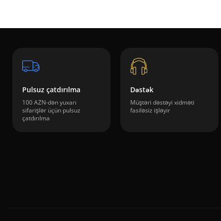
Pulsuz çatdırılma
Dəstək
100 AZN-dən yuxarı
Müştəri dəstəyi xidməti
sifarişlər üçün pulsuz
fasiləsiz işləyir
çatdırılma