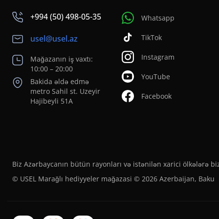
+994 (50) 498-05-35
Whatsapp
TikTok
usel@usel.az
Instagram
Mağazanın iş vaxtı:
10:00 – 20:00
YouTube
Bakida əldə edmə
metro Sahil st. Uzeyir
Facebook
Hajibeyli 51A
Biz Azərbaycanın bütün rayonları və istənilən xarici ölkələrə bi
© USEL Marağlı hediyyeler mağazasi © 2026 Azerbaijan, Baku