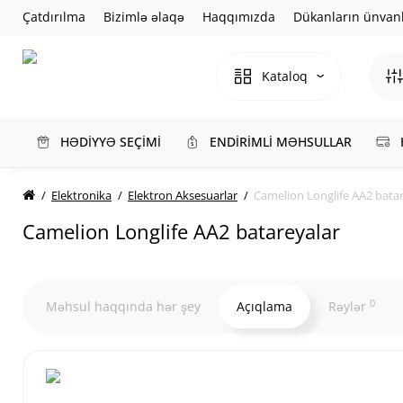
Çatdırılma
Bizimlə əlaqə
Haqqımızda
Dükanların ünvanl
Kataloq
HƏDİYYƏ SEÇİMİ
ENDİRİMLİ MƏHSULLAR
Elektronika
Elektron Aksesuarlar
Camelion Longlife AA2 bata
Camelion Longlife AA2 batareyalar
0
Məhsul haqqında hər şey
Açıqlama
Rəylər