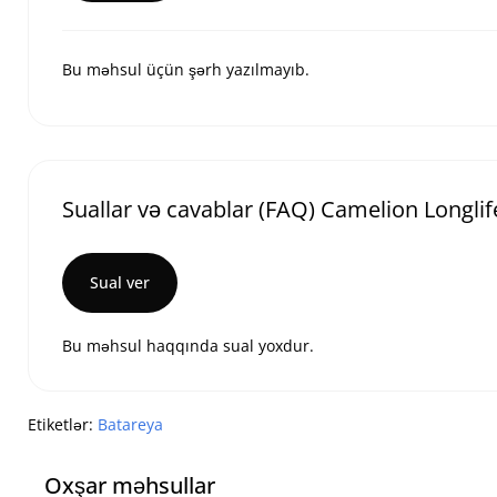
Bu məhsul üçün şərh yazılmayıb.
Suallar və cavablar (FAQ) Camelion Longli
Sual ver
Bu məhsul haqqında sual yoxdur.
Etiketlər:
Batareya
Oxşar məhsullar