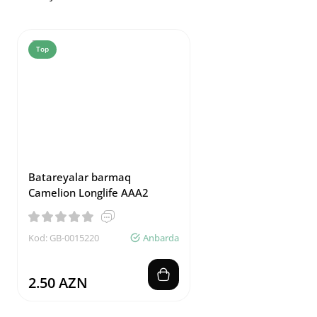
Top
Batareyalar barmaq
Camelion Longlife AAA2
Kod: GB-0015220
Anbarda
2.50 AZN