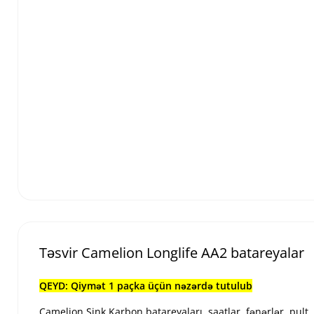
Təsvir Camelion Longlife AA2 batareyalar
QEYD: Qiymət 1 paçka üçün nəzərdə tutulub
Camelion Sink Karbon batareyaları, saatlar, fənərlər, pult, 