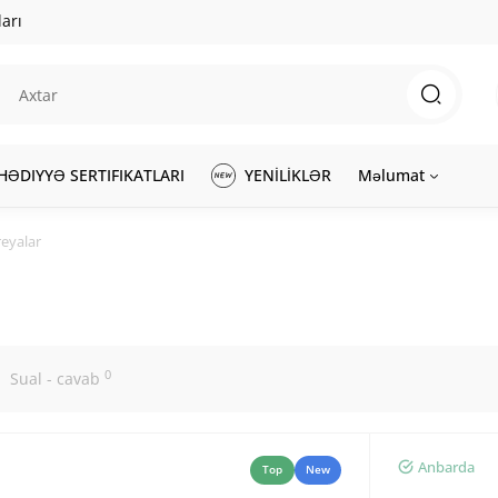
arı
HƏDIYYƏ SERTIFIKATLARI
YENİLİKLƏR
Məlumat
reyalar
0
Sual - cavab
Anbarda
Top
New