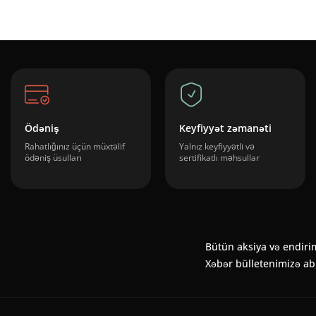
Ödəniş
Keyfiyyət zəmanəti
Rahatlığınız üçün müxtəlif
Yalnız keyfiyyətli və
ödəniş üsulları
sertifikatlı məhsullar
Bütün aksiya və endiri
Xəbər bülletenimizə a