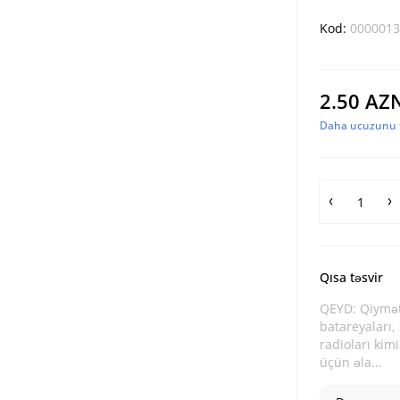
Kod:
0000013
2.50 AZ
Daha ucuzunu t
Qısa təsvir
QEYD: Qiymət
batareyaları, 
radioları kimi
üçün əla...