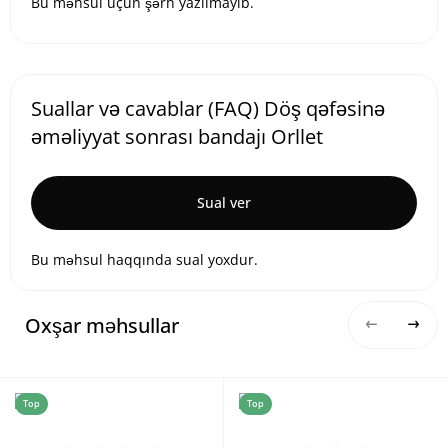
Bu məhsul üçün şərh yazılmayıb.
Suallar və cavablar (FAQ) Döş qəfəsinə
əməliyyat sonrası bandajı Orllet
Sual ver
Bu məhsul haqqında sual yoxdur.
Oxşar məhsullar
Top
Top