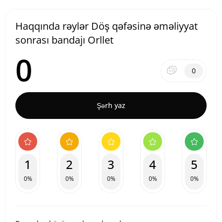
Haqqında rəylər Döş qəfəsinə əməliyyat
sonrası bandajı Orllet
0
0
Şərh yaz
1
2
3
4
5
0%
0%
0%
0%
0%