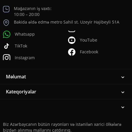
Mağazanın iş vaxtı:
10:00 – 20:00
Bakida əldə edmə metro Sahil st. Uzeyir Hajibeyli 51A
Whatsapp
YouTube
TikTok
Facebook
Instagram
Məlumat
Kateqoriyalar
Biz Azərbaycanın bütün rayonları və istənilən xarici ölkələrə
bizdən alınmış mallarını çatdırırıq.