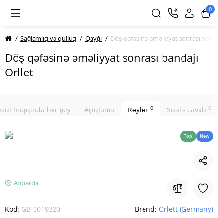
0
Sağlamlıq və qulluq
Qayğı
Döş qəfəsinə əməliyyat sonrası bandaj
Döş qəfəsinə əməliyyat sonrası bandajı
Orllet
0
0
sul haqqında hər şey
Açıqlama
Rəylər
Sual - cavab
Top
New
Anbarda
Kod:
GB-0019320
Brend:
Orlett (Germany)