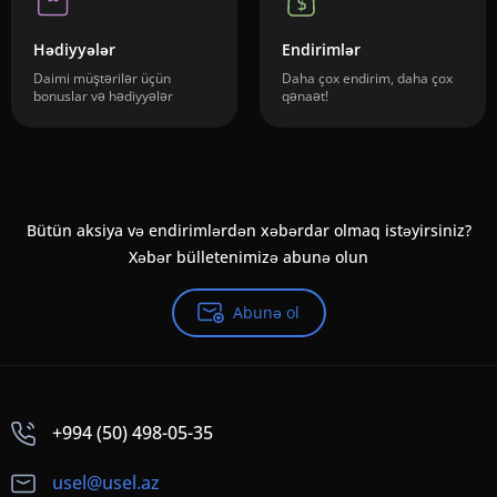
Hədiyyələr
Endirimlər
Daimi müştərilər üçün
Daha çox endirim, daha çox
bonuslar və hədiyyələr
qənaət!
Bütün aksiya və endirimlərdən xəbərdar olmaq istəyirsiniz?
Xəbər bülletenimizə abunə olun
Abunə ol
+994 (50) 498-05-35
usel@usel.az