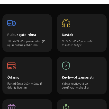
Pulsuz çatdırılma
Dəstək
100 AZN-dən yuxarı sifarişlər
Müştəri dəstəyi xidməti
üçün pulsuz çatdırılma
fasiləsiz işləyir
Ödəniş
Keyfiyyət zəmanəti
Rahatlığınız üçün müxtəlif
Yalnız keyfiyyətli və
ödəniş üsulları
sertifikatlı məhsullar