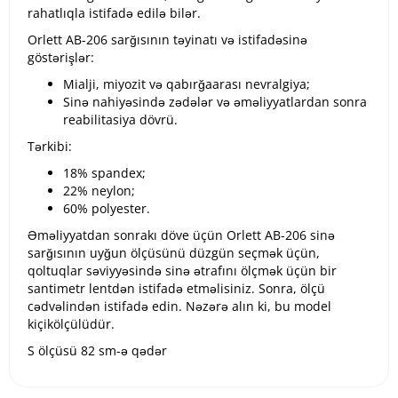
rahatlıqla istifadə edilə bilər.
Orlett AB-206 sarğısının təyinatı və istifadəsinə
göstərişlər:
Mialji, miyozit və qabırğaarası nevralgiya;
Sinə nahiyəsində zədələr və əməliyyatlardan sonra
reabilitasiya dövrü.
Tərkibi:
18% spandex;
22% neylon;
60% polyester.
Əməliyyatdan sonrakı döve üçün Orlett AB-206 sinə
sarğısının uyğun ölçüsünü düzgün seçmək üçün,
qoltuqlar səviyyəsində sinə ətrafını ölçmək üçün bir
santimetr lentdən istifadə etməlisiniz. Sonra, ölçü
cədvəlindən istifadə edin. Nəzərə alın ki, bu model
kiçikölçülüdür.
S ölçüsü 82 sm-ə qədər