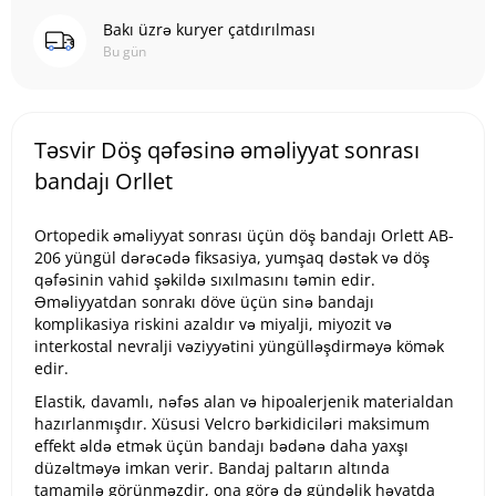
Bakı üzrə kuryer çatdırılması
Bu gün
Təsvir Döş qəfəsinə əməliyyat sonrası
bandajı Orllet
Ortopedik əməliyyat sonrası üçün döş bandajı Orlett AB-
206 yüngül dərəcədə fiksasiya, yumşaq dəstək və döş
qəfəsinin vahid şəkildə sıxılmasını təmin edir.
Əməliyyatdan sonrakı döve üçün sinə bandajı
komplikasiya riskini azaldır və miyalji, miyozit və
interkostal nevralji vəziyyətini yüngülləşdirməyə kömək
edir.
Elastik, davamlı, nəfəs alan və hipoalerjenik materialdan
hazırlanmışdır. Xüsusi Velcro bərkidiciləri maksimum
effekt əldə etmək üçün bandajı bədənə daha yaxşı
düzəltməyə imkan verir. Bandaj paltarın altında
tamamilə görünməzdir, ona görə də gündəlik həyatda