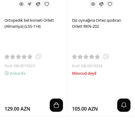
Ortopedik bel korseti Orlett
Diz oynağına Ortez qızdıran
(Almaniya) (LSS-114)
Orlett RKN-202
Kod: GB-0019323
Kod: GB-0019324
Anbarda
Mövcud deyil
129.00 AZN
105.00 AZN