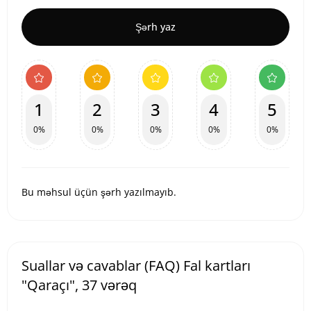
Şərh yaz
1
2
3
4
5
0%
0%
0%
0%
0%
Bu məhsul üçün şərh yazılmayıb.
Suallar və cavablar (FAQ) Fal kartları
"Qaraçı", 37 vərəq