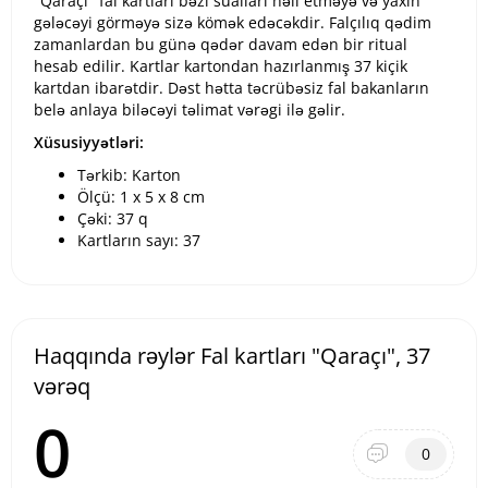
"Qaraçı" fal kartları bəzi sualları həll etməyə və yaxın
gələcəyi görməyə sizə kömək edəcəkdir. Falçılıq qədim
zamanlardan bu günə qədər davam edən bir ritual
hesab edilir. Kartlar kartondan hazırlanmış 37 kiçik
kartdan ibarətdir. Dəst hətta təcrübəsiz fal bakanların
belə anlaya biləcəyi təlimat vərəgi ilə gəlir.
Xüsusiyyətləri:
Tərkib: Karton
Ölçü: 1 x 5 x 8 cm
Çəki: 37 q
Kartların sayı: 37
Haqqında rəylər Fal kartları "Qaraçı", 37
vərəq
0
0