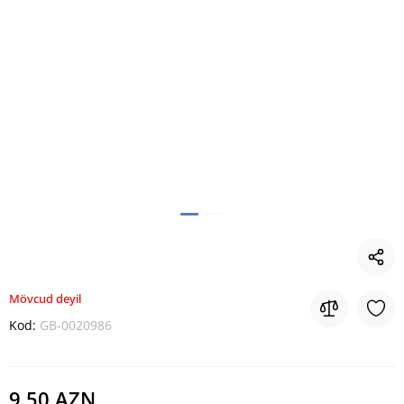
Mövcud deyil
Kod:
GB-0020986
9.50 AZN