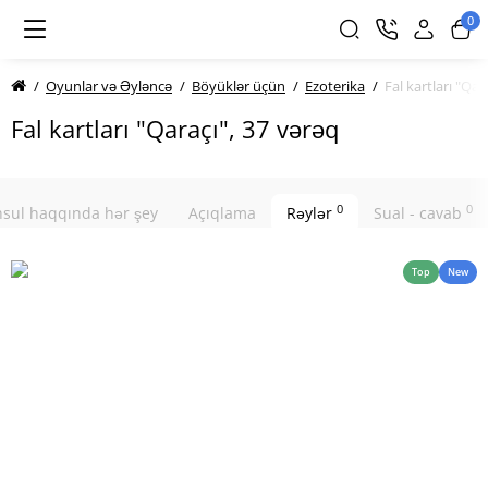
0
Oyunlar və Əyləncə
Böyüklər üçün
Ezoterika
Fal kartları "Qar
Fal kartları "Qaraçı", 37 vərəq
0
0
sul haqqında hər şey
Açıqlama
Rəylər
Sual - cavab
Top
New