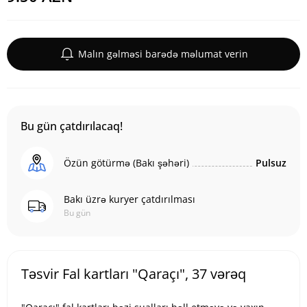
Malın gəlməsi barədə məlumat verin
Bu gün çatdırılacaq!
Özün götürmə (Bakı şəhəri)
Pulsuz
Bakı üzrə kuryer çatdırılması
Bu gün
Təsvir Fal kartları "Qaraçı", 37 vərəq