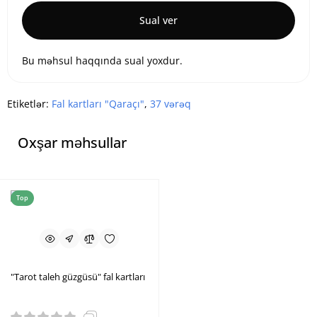
Sual ver
Bu məhsul haqqında sual yoxdur.
Etiketlər:
Fal kartları "Qaraçı"
,
37 vərəq
Oxşar məhsullar
Top
"Tarot taleh güzgüsü" fal kartları