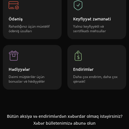
Ödəniş
Keyfiyyət zəmanəti
Rahatlığınız üçün müxtəlif
Yalnız keyfiyyətli və
ödəniş üsulları
sertifikatlı məhsullar
Hədiyyələr
Endirimlər
Daimi müştərilər üçün
Daha çox endirim, daha çox
bonuslar və hədiyyələr
qənaət!
Bütün aksiya və endirimlərdən xəbərdar olmaq istəyirsiniz?
Xəbər bülletenimizə abunə olun