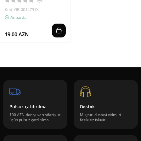
Kod: GB-0014791X
Anbarda
19.00 AZN
Pulsuz çatdırılma
Dəstək
100 AZN-dən yuxarı sifarişlər
Müştəri dəstəyi xidməti
üçün pulsuz çatdırılma
fasiləsiz işləyir