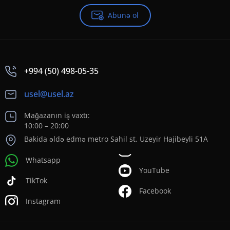
Abunə ol
+994 (50) 498-05-35
usel@usel.az
Mağazanın iş vaxtı:
10:00 – 20:00
Bakida əldə edmə metro Sahil st. Uzeyir Hajibeyli 51A
Whatsapp
YouTube
TikTok
Facebook
Instagram