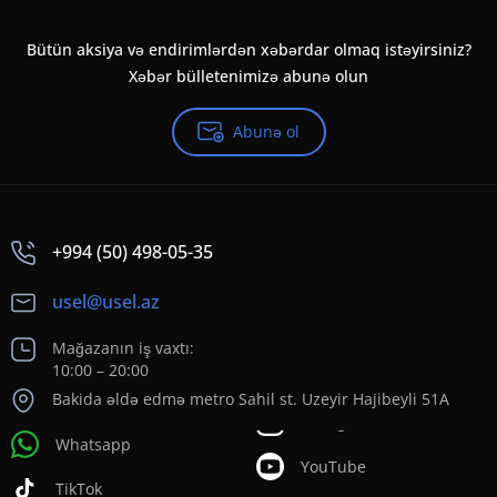
Bütün aksiya və endirimlərdən xəbərdar olmaq istəyirsiniz?
Xəbər bülletenimizə abunə olun
Abunə ol
+994 (50) 498-05-35
usel@usel.az
Mağazanın iş vaxtı:
10:00 – 20:00
Bakida əldə edmə metro Sahil st. Uzeyir Hajibeyli 51A
Whatsapp
YouTube
TikTok