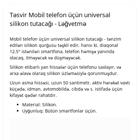
Təsvir Mobil telefon üçün universal
silikon tutacağı - Ləğvetmə
Mobil telefon üçün universal silikon tutacağı - tənzim
edilən silikon qurğusu təşkil edir, hansı ki, diaqonal
12,5" istənilən smartfona, telefon həmişə yanında
olacaq, itməyəcək və düşməyəcək.
Silikon etibarlı yan hissələr üçün telefonu saxlayır, və
arxa əlavə olaraq silikon üzləməsiylə qorunmuşdur.
Uzun asma hissəsi, uzun 50 santimetr, aktiv hərəkət vaxtı
küçədə, idman, avtomobildə, cibdə və s. istifadə üçün
kifayət qədər rahatdır.
Material: Silikon.
Uyğunluq: Bütün smartfonlar üçün.