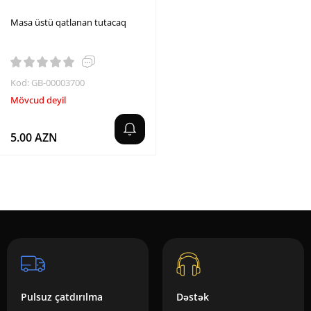
Masa üstü qatlanan tutacaq
Kod: GB-00003700
Mövcud deyil
5.00 AZN
Pulsuz çatdırılma
Dəstək