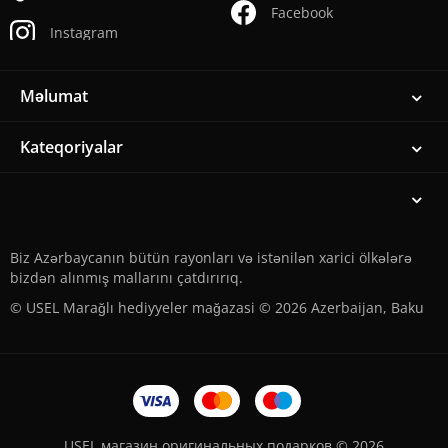
Facebook
Instagram
Məlumat
Kateqoriyalar
Biz Azərbaycanın bütün rayonları və istənilən xarici ölkələrə
bizdən alınmış mallarını çatdırırıq.
© USEL Marağlı hediyyeler mağazasi © 2026 Azerbaijan, Baku
USEL магазин оригинальных подарков © 2026