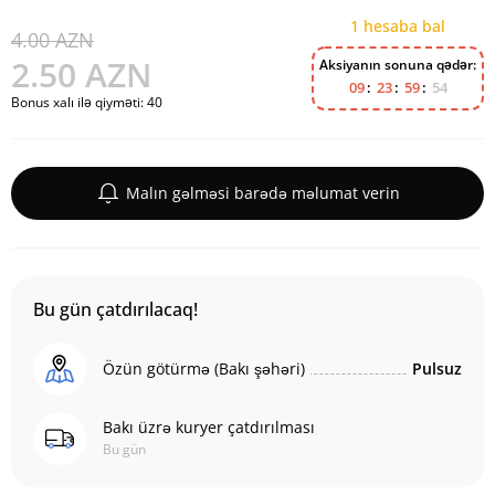
1 hesaba bal
4.00 AZN
2.50 AZN
Aksiyanın sonuna qədər:
0
9
2
3
5
9
5
4
Bonus xalı ilə qiyməti:
40
Malın gəlməsi barədə məlumat verin
Bu gün çatdırılacaq!
Özün götürmə (Bakı şəhəri)
Pulsuz
Bakı üzrə kuryer çatdırılması
Bu gün