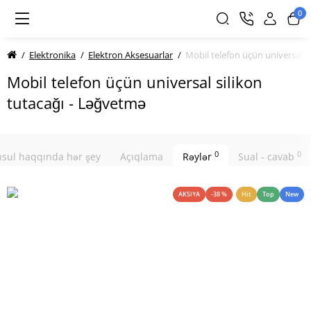
0
Elektronika
Elektron Aksesuarlar
Mobil telefon üçün universal s
Mobil telefon üçün universal silikon
tutacağı - Ləğvetmə
0
0
sul haqqında hər şey
Açıqlama
Rəylər
Sual - cavab
AKSIYA
-38 %
Hit
Top
New