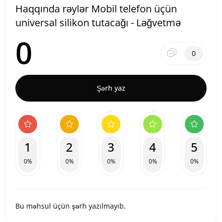
Haqqında rəylər Mobil telefon üçün
universal silikon tutacağı - Ləğvetmə
0
0
Şərh yaz
1
2
3
4
5
0%
0%
0%
0%
0%
Bu məhsul üçün şərh yazılmayıb.