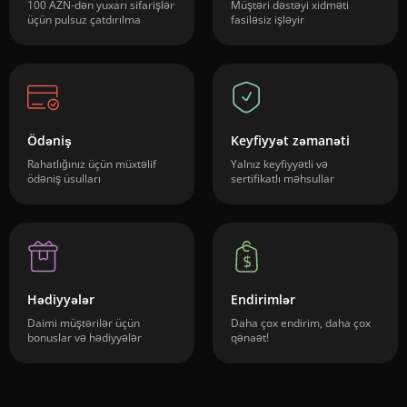
100 AZN-dən yuxarı sifarişlər
Müştəri dəstəyi xidməti
üçün pulsuz çatdırılma
fasiləsiz işləyir
Ödəniş
Keyfiyyət zəmanəti
Rahatlığınız üçün müxtəlif
Yalnız keyfiyyətli və
ödəniş üsulları
sertifikatlı məhsullar
Hədiyyələr
Endirimlər
Daimi müştərilər üçün
Daha çox endirim, daha çox
bonuslar və hədiyyələr
qənaət!