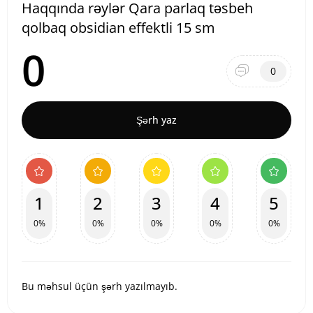
Haqqında rəylər Qara parlaq təsbeh
qolbaq obsidian effektli 15 sm
0
0
Şərh yaz
1
2
3
4
5
0%
0%
0%
0%
0%
Bu məhsul üçün şərh yazılmayıb.