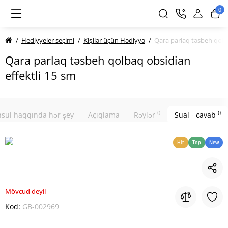
0
Hediyyeler seçimi
Kişilər üçün Hədiyyə
Qara parlaq təsbeh qolba
Qara parlaq təsbeh qolbaq obsidian
effektli 15 sm
0
0
sul haqqında hər şey
Açıqlama
Rəylər
Sual - cavab
Hit
Top
New
Mövcud deyil
Kod:
GB-002969