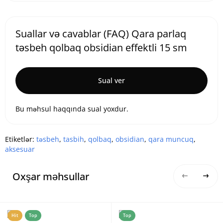
Suallar və cavablar (FAQ) Qara parlaq
təsbeh qolbaq obsidian effektli 15 sm
Sual ver
Bu məhsul haqqında sual yoxdur.
Etiketlər:
təsbeh
,
tasbih
,
qolbaq
,
obsidian
,
qara muncuq
,
aksesuar
Oxşar məhsullar
Hit
Top
Top