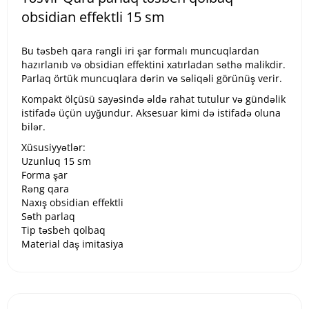
obsidian effektli 15 sm
Bu təsbeh qara rəngli iri şar formalı muncuqlardan
hazırlanıb və obsidian effektini xatırladan səthə malikdir.
Parlaq örtük muncuqlara dərin və səliqəli görünüş verir.
Kompakt ölçüsü sayəsində əldə rahat tutulur və gündəlik
istifadə üçün uyğundur. Aksesuar kimi də istifadə oluna
bilər.
Xüsusiyyətlər:
Uzunluq 15 sm
Forma şar
Rəng qara
Naxış obsidian effektli
Səth parlaq
Tip təsbeh qolbaq
Material daş imitasiya