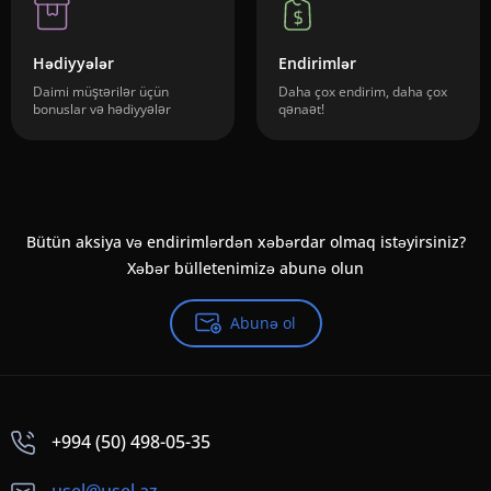
Hədiyyələr
Endirimlər
Daimi müştərilər üçün
Daha çox endirim, daha çox
bonuslar və hədiyyələr
qənaət!
Bütün aksiya və endirimlərdən xəbərdar olmaq istəyirsiniz?
Xəbər bülletenimizə abunə olun
Abunə ol
+994 (50) 498-05-35