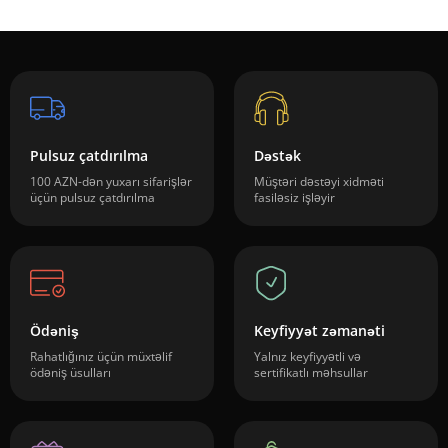
Pulsuz çatdırılma
Dəstək
100 AZN-dən yuxarı sifarişlər
Müştəri dəstəyi xidməti
üçün pulsuz çatdırılma
fasiləsiz işləyir
Ödəniş
Keyfiyyət zəmanəti
Rahatlığınız üçün müxtəlif
Yalnız keyfiyyətli və
ödəniş üsulları
sertifikatlı məhsullar