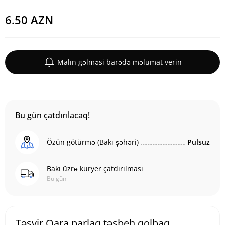
6.50 AZN
Malın gəlməsi barədə məlumat verin
Bu gün çatdırılacaq!
Özün götürmə (Bakı şəhəri)
Pulsuz
Bakı üzrə kuryer çatdırılması
Bu gün
Təsvir Qara parlaq təsbeh qolbaq