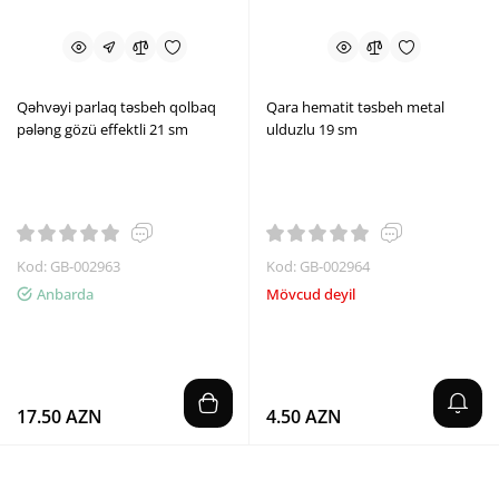
Qəhvəyi parlaq təsbeh qolbaq
Qara hematit təsbeh metal
pələng gözü effektli 21 sm
ulduzlu 19 sm
Kod: GB-002963
Kod: GB-002964
Anbarda
Mövcud deyil
17.50 AZN
4.50 AZN