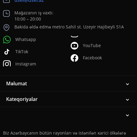
usel@usel.az
Mağazanın iş vaxtı:
10:00 – 20:00
Bakida əldə edmə metro Sahil st. Uzeyir Hajibeyli 51A
Whatsapp
YouTube
TikTok
Facebook
Instagram
Məlumat
Kateqoriyalar
Biz Azərbaycanın bütün rayonları və istənilən xarici ölkələrə