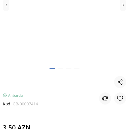
Anbarda
Kod:
GB-00007414
3.50 AZN