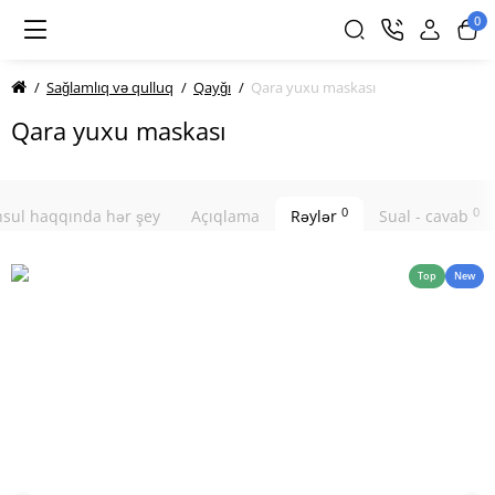
0
Sağlamlıq və qulluq
Qayğı
Qara yuxu maskası
Qara yuxu maskası
0
0
sul haqqında hər şey
Açıqlama
Rəylər
Sual - cavab
Top
New