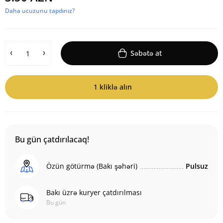
Daha ucuzunu tapdınız?
Səbətə at
1 kliklə alın
Bu gün çatdırılacaq!
Özün götürmə (Bakı şəhəri)
Pulsuz
Bakı üzrə kuryer çatdırılması
Bu gün