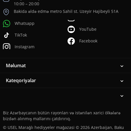
10:00 – 20:00
Bakida əldə edmə metro Sahil st. Uzeyir Hajibeyli 51A
Whatsapp
YouTube
TikTok
Facebook
Instagram
Məlumat
Kateqoriyalar
Biz Azərbaycanın bütün rayonları və istənilən xarici ölkələrə
bizdən alınmış mallarını çatdırırıq.
© USEL Marağlı hediyyeler mağazasi © 2026 Azerbaijan, Baku