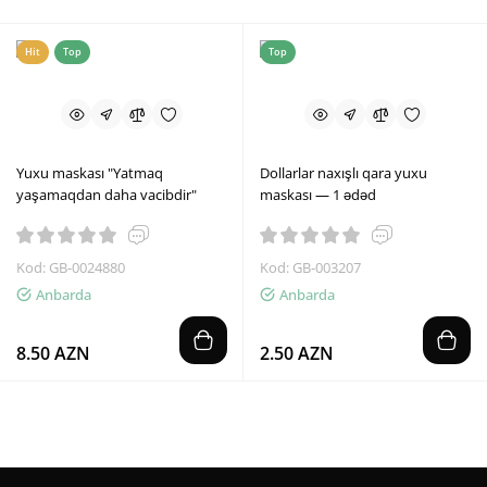
Hit
Top
Top
Yuxu maskası "Yatmaq
Dollarlar naxışlı qara yuxu
yaşamaqdan daha vacibdir"
maskası — 1 ədəd
Kod: GB-0024880
Kod: GB-003207
Anbarda
Anbarda
8.50 AZN
2.50 AZN