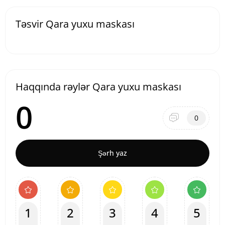
Təsvir Qara yuxu maskası
Haqqında rəylər Qara yuxu maskası
0
0
Şərh yaz
1
2
3
4
5