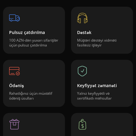
Pulsuz çatdırılma
Dəstək
100 AZN-dən yuxarı sifarişlər
Müştəri dəstəyi xidməti
üçün pulsuz çatdırılma
fasiləsiz işləyir
Ödəniş
Keyfiyyət zəmanəti
Rahatlığınız üçün müxtəlif
Yalnız keyfiyyətli və
ödəniş üsulları
sertifikatlı məhsullar