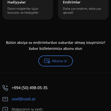
Hədiyyələr
Endirimlər
Daimi müştərilər üçün
Daha çox endirim, daha çox
bonuslar və hədiyyələr
qənaət!
Bütün aksiya və endirimlərdən xəbərdar olmaq istəyirsiniz?
Xəbər bülletenimizə abunə olun
Abunə ol
+994 (50) 498-05-35
usel@usel.az
Mağazanın iş vaxtı: