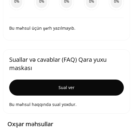
0%
0%
0%
0%
0%
Bu məhsul üçün şərh yazılmayıb.
Suallar və cavablar (FAQ) Qara yuxu
maskası
Sual ver
Bu məhsul haqqında sual yoxdur.
Oxşar məhsullar