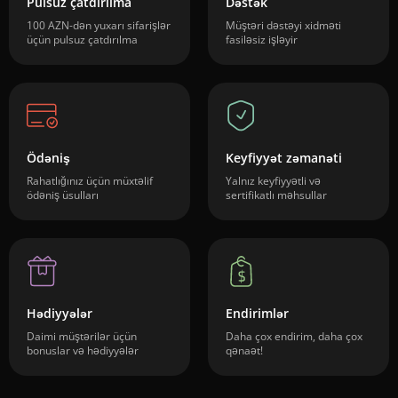
Pulsuz çatdırılma
Dəstək
100 AZN-dən yuxarı sifarişlər
Müştəri dəstəyi xidməti
üçün pulsuz çatdırılma
fasiləsiz işləyir
Ödəniş
Keyfiyyət zəmanəti
Rahatlığınız üçün müxtəlif
Yalnız keyfiyyətli və
ödəniş üsulları
sertifikatlı məhsullar
Hədiyyələr
Endirimlər
Daimi müştərilər üçün
Daha çox endirim, daha çox
bonuslar və hədiyyələr
qənaət!