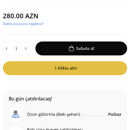
280.00 AZN
Daha ucuzunu tapdınız?
Səbətə at
1 kliklə alın
Bu gün çatdırılacaq!
Özün götürmə (Bakı şəhəri)
Pulsuz
Bakı üzrə kuryer çatdırılması