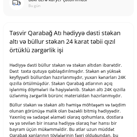
Bu gün
Təsvir Qarabağ Atı hədiyyə dəsti stəkan
altı və büllur stəkan 24 karat təbii qızıl
örtüklü zərgərlik işi
Hədiyyə dəsti büllur stəkan və stəkan altıdan ibarətdir.
Dəst taxta qutuya qablaşdırılmışdır. Stəkan ən yüksək
keyfiyyətli büllurdan hazırlanmışdır, yuxarı kənarları 24K
qızılla örtülmüşdür. Stəkan Qarabağ atlarının açıq
işlənmiş döymələri ilə haşiyələnib. Stəkan altı 24K qızılla
üzlənmiş zərgərlik bürünc materialdan hazırlanmışdır.
Büllur stəkan və stəkan altı həmişə möhtəşəm və təqdim
olunan görünüşə malik olan bəzəkli bitmiş hədiyyədir.
Yaxınlıq və sədaqət əlaməti olaraq qohumlara, dostlara
və ya sevilən bir insana hədiyyə olaraq hər hansı bir
bayram üçün mükəmməldir. Bu atlar uzun müddət
Qarabağ xanlarının tövlələrinin fəxri olduğundan, bu