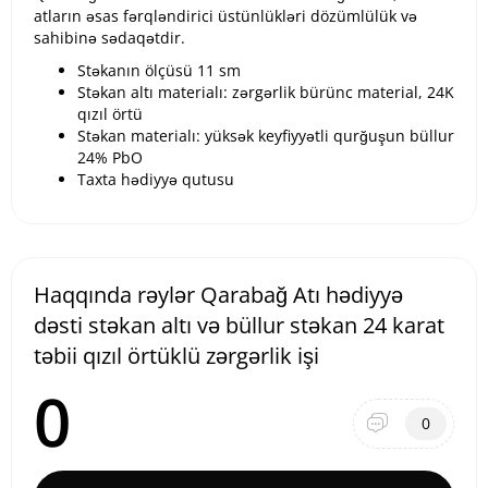
atların əsas fərqləndirici üstünlükləri dözümlülük və
sahibinə sədaqətdir.
Stəkanın ölçüsü 11 sm
Stəkan altı materialı: zərgərlik bürünc material, 24K
qızıl örtü
Stəkan materialı: yüksək keyfiyyətli qurğuşun büllur
24% PbO
Taxta hədiyyə qutusu
Haqqında rəylər Qarabağ Atı hədiyyə
dəsti stəkan altı və büllur stəkan 24 karat
təbii qızıl örtüklü zərgərlik işi
0
0