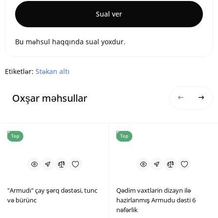
Sual ver
Bu məhsul haqqında sual yoxdur.
Etiketlər:
Stəkan altı
Oxşar məhsullar
Top
Top
"Armudı" çay şərq dəstəsi, tunc
Qədim vaxtlarin dizayn ilə
və bürünc
hazirlanmış Armudu dəsti 6
nəfərlik