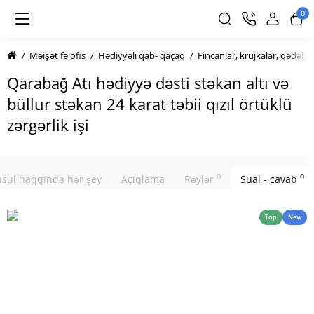
0
Məişət fə ofis
Hədiyyəli qab- qaçaq
Fincanlar, krujkalar, qədəhlə
Qarabağ Atı hədiyyə dəsti stəkan altı və
büllur stəkan 24 karat təbii qızıl örtüklü
zərgərlik işi
0
0
sul haqqında hər şey
Açıqlama
Rəylər
Sual - cavab
Top
New