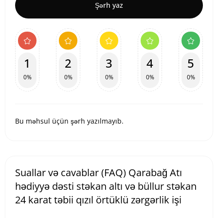
Şərh yaz
1
2
3
4
5
0%
0%
0%
0%
0%
Bu məhsul üçün şərh yazılmayıb.
Suallar və cavablar (FAQ) Qarabağ Atı
hədiyyə dəsti stəkan altı və büllur stəkan
24 karat təbii qızıl örtüklü zərgərlik işi