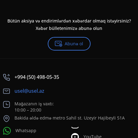
Bütün aksiya və endirimlərdən xəbərdar olmaq istəyirsiniz?
Xəbər bülletenimizə abunə olun
Abunə ol
+994 (50) 498-05-35
usel@usel.az
Mağazanın iş vaxtı:
10:00 – 20:00
Bakida əldə edmə metro Sahil st. Uzeyir Hajibeyli 51A
Whatsapp
YouTube