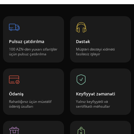
Pulsuz çatdırılma
Dəstək
100 AZN-dən yuxarı sifarişlər
Müştəri dəstəyi xidməti
üçün pulsuz çatdırılma
fasiləsiz işləyir
Ödəniş
Keyfiyyət zəmanəti
Rahatlığınız üçün müxtəlif
Yalnız keyfiyyətli və
ödəniş üsulları
sertifikatlı məhsullar