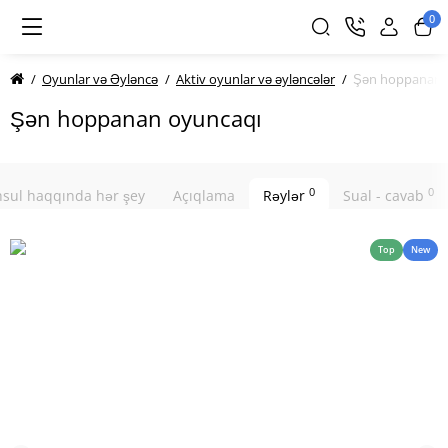
0
Oyunlar və Əyləncə
Aktiv oyunlar və əyləncələr
Şən hoppanan 
Şən hoppanan oyuncaqı
0
0
sul haqqında hər şey
Açıqlama
Rəylər
Sual - cavab
Top
New