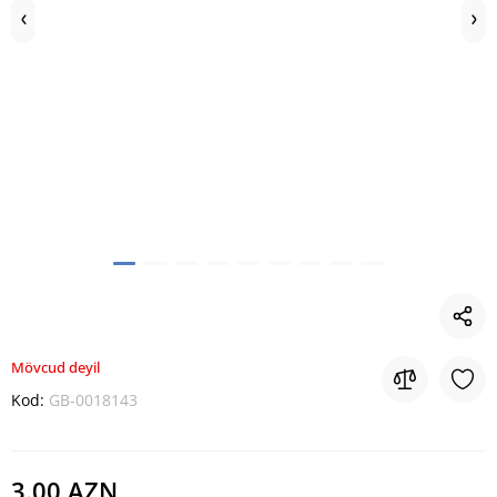
Mövcud deyil
Kod:
GB-0018143
3.00 AZN