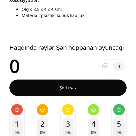
Xüsusiyyətlər:
Ölçü: 8,5 x 4 x 4 sm;
Material: plastik, köpük kauçuk;
Haqqında rəylər Şən hoppanan oyuncaqı
0
0
Şərh yaz
1
2
3
4
5
0%
0%
0%
0%
0%