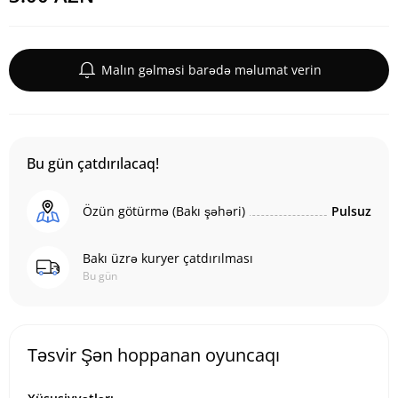
Malın gəlməsi barədə məlumat verin
Bu gün çatdırılacaq!
Özün götürmə (Bakı şəhəri)
Pulsuz
Bakı üzrə kuryer çatdırılması
Bu gün
Təsvir Şən hoppanan oyuncaqı