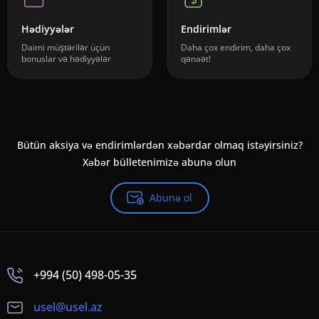
Hədiyyələr
Endirimlər
Daimi müştərilər üçün
Daha çox endirim, daha çox
bonuslar və hədiyyələr
qənaət!
Bütün aksiya və endirimlərdən xəbərdar olmaq istəyirsiniz?
Xəbər bülletenimizə abunə olun
Abunə ol
+994 (50) 498-05-35
usel@usel.az