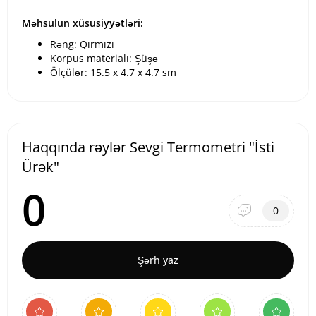
Məhsulun xüsusiyyətləri:
Rəng: Qırmızı
Korpus materialı: Şüşə
Ölçülər: 15.5 x 4.7 x 4.7 sm
Haqqında rəylər Sevgi Termometri "İsti
Ürək"
0
0
Şərh yaz