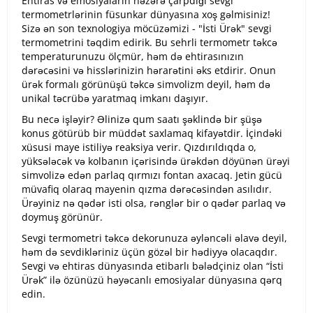
Ehtiras və emosiyaların nəzərə çarpdığı sevgi
termometrlərinin füsunkar dünyasına xoş gəlmisiniz!
Sizə ən son texnologiya möcüzəmizi - "İsti Ürək" sevgi
termometrini təqdim edirik. Bu sehrli termometr təkcə
temperaturunuzu ölçmür, həm də ehtirasınızın
dərəcəsini və hisslərinizin hərarətini əks etdirir. Onun
ürək formalı görünüşü təkcə simvolizm deyil, həm də
unikal təcrübə yaratmaq imkanı daşıyır.
Bu necə işləyir? Əlinizə qum saatı şəklində bir şüşə
konus götürüb bir müddət saxlamaq kifayətdir. İçindəki
xüsusi maye istiliyə reaksiya verir. Qızdırıldıqda o,
yüksələcək və kolbanın içərisində ürəkdən döyünən ürəyi
simvolizə edən parlaq qırmızı fontan axacaq. Jetin gücü
müvafiq olaraq mayenin qızma dərəcəsindən asılıdır.
Ürəyiniz nə qədər isti olsa, rənglər bir o qədər parlaq və
doymuş görünür.
Sevgi termometri təkcə dekorunuza əyləncəli əlavə deyil,
həm də sevdikləriniz üçün gözəl bir hədiyyə olacaqdır.
Sevgi və ehtiras dünyasında etibarlı bələdçiniz olan “İsti
Ürək” ilə özünüzü həyəcanlı emosiyalar dünyasına qərq
edin.