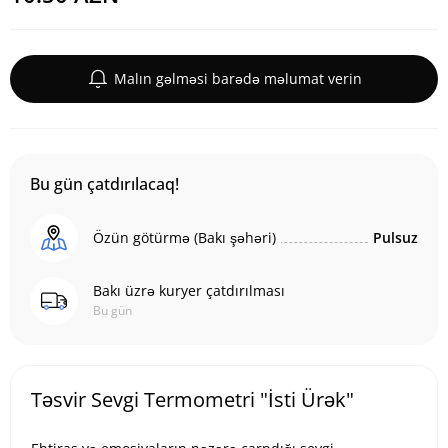
Malın gəlməsi barədə məlumat verin
Bu gün çatdırılacaq!
Özün götürmə (Bakı şəhəri)
Pulsuz
Bakı üzrə kuryer çatdırılması
Bu gün
Təsvir Sevgi Termometri "İsti Ürək"