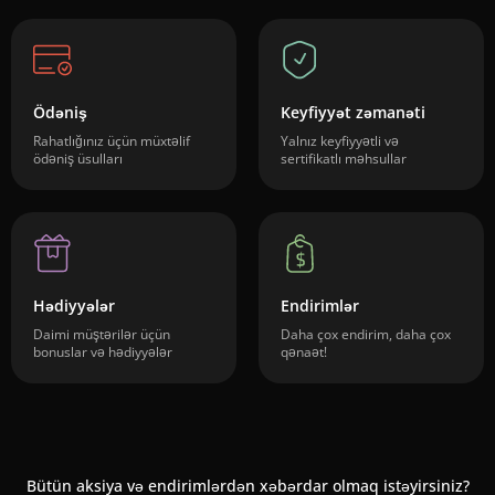
Ödəniş
Keyfiyyət zəmanəti
Rahatlığınız üçün müxtəlif
Yalnız keyfiyyətli və
ödəniş üsulları
sertifikatlı məhsullar
Hədiyyələr
Endirimlər
Daimi müştərilər üçün
Daha çox endirim, daha çox
bonuslar və hədiyyələr
qənaət!
Bütün aksiya və endirimlərdən xəbərdar olmaq istəyirsiniz?