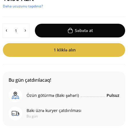
Daha ucuzunu tapdınız?
Səbətə at
1 kliklə alın
Bu gün çatdırılacaq!
Özün götürmə (Bakı şəhəri)
Pulsuz
Bakı üzrə kuryer çatdırılması
Bu gün