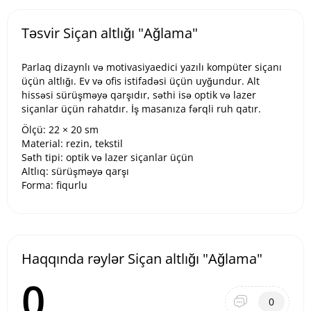
Təsvir Siçan altlığı "Ağlama"
Parlaq dizaynlı və motivasiyaedici yazılı kompüter siçanı
üçün altlığı. Ev və ofis istifadəsi üçün uyğundur. Alt
hissəsi sürüşməyə qarşıdır, səthi isə optik və lazer
siçanlar üçün rahatdır. İş masanıza fərqli ruh qatır.
Ölçü: 22 × 20 sm
Material: rezin, tekstil
Səth tipi: optik və lazer siçanlar üçün
Altlıq: sürüşməyə qarşı
Forma: fiqurlu
Haqqında rəylər Siçan altlığı "Ağlama"
0
0