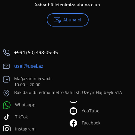
Xəbər bülletenimizə abunə olun
Abunə ol
+994 (50) 498-05-35
usel@usel.az
Mağazanın iş vaxtı:
10:00 – 20:00
Bakida əldə edmə metro Sahil st. Uzeyir Hajibeyli 51A
Whatsapp
YouTube
TikTok
Facebook
Instagram