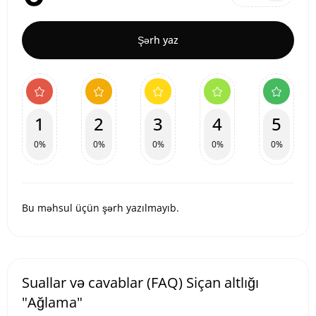
Şərh yaz
1
2
3
4
5
0%
0%
0%
0%
0%
Bu məhsul üçün şərh yazılmayıb.
Suallar və cavablar (FAQ) Siçan altlığı
"Ağlama"