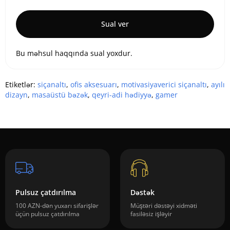
Sual ver
Bu məhsul haqqında sual yoxdur.
Etiketlər:
siçanaltı
,
ofis aksesuarı
,
motivasiyaverici siçanaltı
,
ayılı
dizayn
,
masaüstü bəzək
,
qeyri-adi hədiyyə
,
gamer
Pulsuz çatdırılma
Dəstək
100 AZN-dən yuxarı sifarişlər
Müştəri dəstəyi xidməti
üçün pulsuz çatdırılma
fasiləsiz işləyir