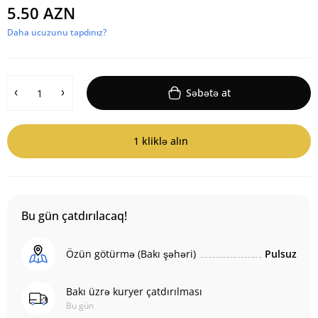
5.50 AZN
Daha ucuzunu tapdınız?
Səbətə at
1 kliklə alın
Bu gün çatdırılacaq!
Özün götürmə (Bakı şəhəri)
Pulsuz
Bakı üzrə kuryer çatdırılması
Bu gün