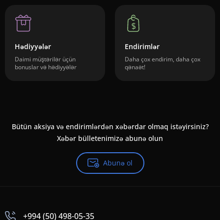
Hədiyyələr
Endirimlər
Daimi müştərilər üçün
Daha çox endirim, daha çox
bonuslar və hədiyyələr
qənaət!
Bütün aksiya və endirimlərdən xəbərdar olmaq istəyirsiniz?
Xəbər bülletenimizə abunə olun
Abunə ol
+994 (50) 498-05-35