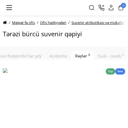
0
Məişət fə ofis
Ofis hədiyyələri
Suvenir atributikası və mükafatla
Tərəzi bürcü suvenir qəpiyi
0
0
sul haqqında hər şey
Açıqlama
Rəylər
Sual - cavab
Top
New