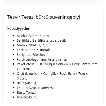
Təsvir Tərəzi bürcü suvenir qəpiyi
Xüsusiyyətlər:
Marka: Ailə ənənələri;
Sertifikat: Sertifikata tabe deyil;
Mənşə ölkəsi: Çin;
Tərkibi: Kağız, metal;
Seriyalar: Bürclər;
Fərdi qablaşdırma: Astar, çanta;
Paket ölçüsü (Uzunluq × Genişlik × Boy): 5cm x 7cm
x 0.2cm;
Ölçü (Uzunluq × Genişlik × Boy): 5cm x 7cm x
0.3cm;
Brüt çəki: 6g;
Tətil mövzusu: Universal;
Burç: Tərəzi
Mövzu: Bürc;