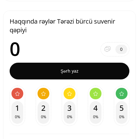
Haqqında rəylər Tərəzi bürcü suvenir
qəpiyi
0
0
Şərh yaz
1
2
3
4
5
0%
0%
0%
0%
0%