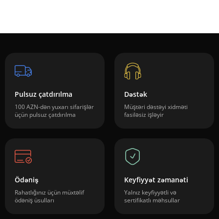
Pulsuz çatdırılma
Dəstək
100 AZN-dən yuxarı sifarişlər
Müştəri dəstəyi xidməti
üçün pulsuz çatdırılma
fasiləsiz işləyir
Ödəniş
Keyfiyyət zəmanəti
Rahatlığınız üçün müxtəlif
Yalnız keyfiyyətli və
ödəniş üsulları
sertifikatlı məhsullar