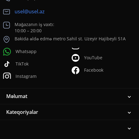
usel@usel.az
Mağazanın iş vaxtı:
10:00 – 20:00
Bakida əldə edmə metro Sahil st. Uzeyir Hajibeyli 51A
Whatsapp
YouTube
TikTok
Facebook
Instagram
Məlumat
Kateqoriyalar