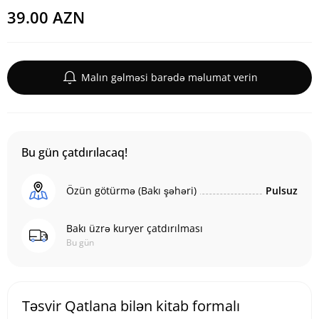
39.00 AZN
Malın gəlməsi barədə məlumat verin
Bu gün çatdırılacaq!
Özün götürmə (Bakı şəhəri)
Pulsuz
Bakı üzrə kuryer çatdırılması
Bu gün
Təsvir Qatlana bilən kitab formalı