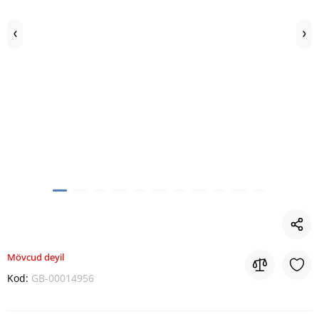
Mövcud deyil
Kod:
GB-00014956