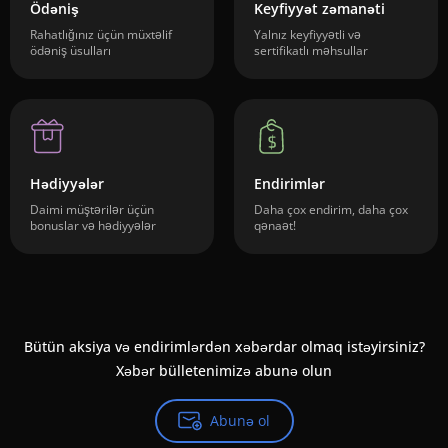
Ödəniş
Keyfiyyət zəmanəti
Rahatlığınız üçün müxtəlif
Yalnız keyfiyyətli və
ödəniş üsulları
sertifikatlı məhsullar
Hədiyyələr
Endirimlər
Daimi müştərilər üçün
Daha çox endirim, daha çox
bonuslar və hədiyyələr
qənaət!
Bütün aksiya və endirimlərdən xəbərdar olmaq istəyirsiniz?
Xəbər bülletenimizə abunə olun
Abunə ol