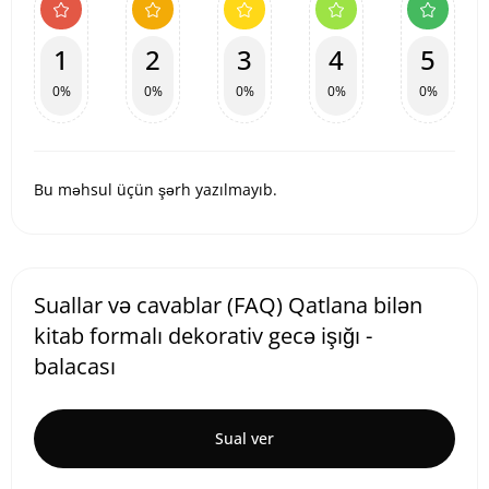
1
2
3
4
5
0%
0%
0%
0%
0%
Bu məhsul üçün şərh yazılmayıb.
Suallar və cavablar (FAQ) Qatlana bilən
kitab formalı dekorativ gecə işığı -
balacası
Sual ver