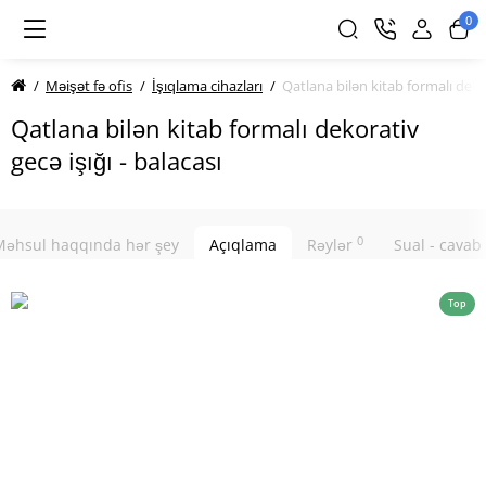
0
Məişət fə ofis
İşıqlama cihazları
Qatlana bilən kitab formalı dekor
Qatlana bilən kitab formalı dekorativ
gecə işığı - balacası
0
Məhsul haqqında hər şey
Açıqlama
Rəylər
Sual - cavab
Top