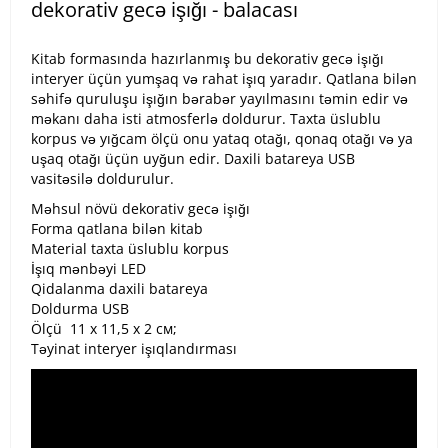
dekorativ gecə işığı - balacası
Kitab formasında hazırlanmış bu dekorativ gecə işığı
interyer üçün yumşaq və rahat işıq yaradır. Qatlana bilən
səhifə quruluşu işığın bərabər yayılmasını təmin edir və
məkanı daha isti atmosferlə doldurur. Taxta üslublu
korpus və yığcam ölçü onu yataq otağı, qonaq otağı və ya
uşaq otağı üçün uyğun edir. Daxili batareya USB
vasitəsilə doldurulur.
Məhsul növü dekorativ gecə işığı
Forma qatlana bilən kitab
Material taxta üslublu korpus
İşıq mənbəyi LED
Qidalanma daxili batareya
Doldurma USB
Ölçü 11 x 11,5 x 2 см;
Təyinat interyer işıqlandırması