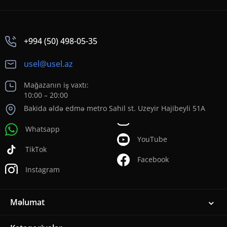
+994 (50) 498-05-35
usel@usel.az
Mağazanın iş vaxtı:
10:00 – 20:00
Bakida əldə edmə metro Sahil st. Uzeyir Hajibeyli 51A
Whatsapp
YouTube
TikTok
Facebook
Instagram
Məlumat