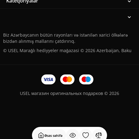
Kateqoriyalar
Biz Azərbaycanın bütün rayonları və istənilən xarici ölkələrə
bizdən alınmış mallarını çatdırırıq.
© USEL Marağlı hediyyeler mağazasi © 2026 Azerbaijan, Baku
USEL магазин оригинальных подарков © 2026
Əsas səhifə