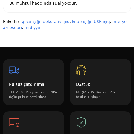
Bu məhsul haqqında sual yoxdur.
Etiketlər:
gecə işığı
,
dekorativ işıq
,
kitab işığı
,
USB işıq
,
interyer
aksesuarı
,
hədiyyə
Pulsuz çatdırılma
Dəstək
100 AZN-dən yuxarı sifarişlər
Müştəri dəstəyi xidməti
üçün pulsuz çatdırılma
fasiləsiz işləyir