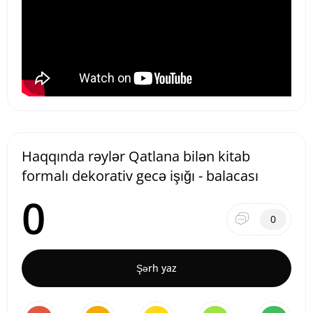
Haqqında rəylər Qatlana bilən kitab
formalı dekorativ gecə işığı - balacası
0
0
Şərh yaz