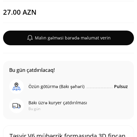
27.00 AZN
Malın gəlməsi barədə məlumat verin
Bu gün çatdırılacaq!
Özün götürmə (Bakı şəhəri)
Pulsuz
Bakı üzrə kuryer çatdırılması
Bu gün
Təsvir V6 mühərrik formasında 3D fincan