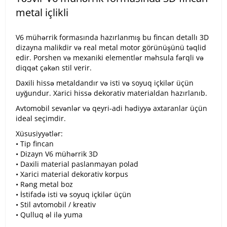
metal içlikli
V6 mühərrik formasında hazırlanmış bu fincan detallı 3D
dizayna malikdir və real metal motor görünüşünü təqlid
edir. Porshen və mexaniki elementlər məhsula fərqli və
diqqət çəkən stil verir.
Daxili hissə metaldandır və isti və soyuq içkilər üçün
uyğundur. Xarici hissə dekorativ materialdan hazırlanıb.
Avtomobil sevənlər və qeyri-adi hədiyyə axtaranlar üçün
ideal seçimdir.
Xüsusiyyətlər:
• Tip fincan
• Dizayn V6 mühərrik 3D
• Daxili material paslanmayan polad
• Xarici material dekorativ korpus
• Rəng metal boz
• İstifadə isti və soyuq içkilər üçün
• Stil avtomobil / kreativ
• Qulluq əl ilə yuma