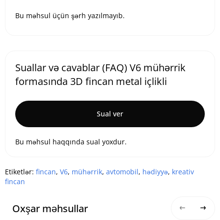
Bu məhsul üçün şərh yazılmayıb.
Suallar və cavablar (FAQ) V6 mühərrik
formasında 3D fincan metal içlikli
Sual ver
Bu məhsul haqqında sual yoxdur.
Etiketlər:
fincan
,
V6
,
mühərrik
,
avtomobil
,
hədiyyə
,
kreativ
fincan
Oxşar məhsullar