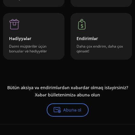
Hədiyyələr
Endirimlər
Daimi müştərilər üçün
Daha çox endirim, daha çox
bonuslar və hədiyyələr
qənaət!
Bütün aksiya və endirimlərdən xəbərdar olmaq istəyirsiniz?
Xəbər bülletenimizə abunə olun
Abunə ol