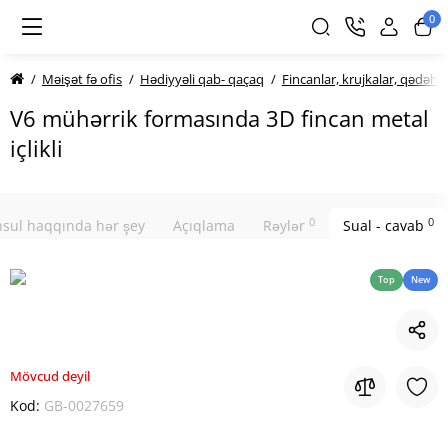
0
Məişət fə ofis
Hədiyyəli qab- qaçaq
Fincanlar, krujkalar, qədəhlə
V6 mühərrik formasında 3D fincan metal
içlikli
0
0
sul haqqında hər şey
Açıqlama
Rəylər
Sual - cavab
Top
New
Mövcud deyil
Kod:
GB-0027659