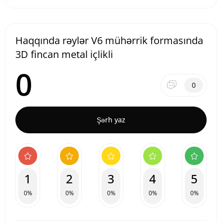
Haqqında rəylər V6 mühərrik formasında
3D fincan metal içlikli
0
0
Şərh yaz
1
2
3
4
5
0%
0%
0%
0%
0%