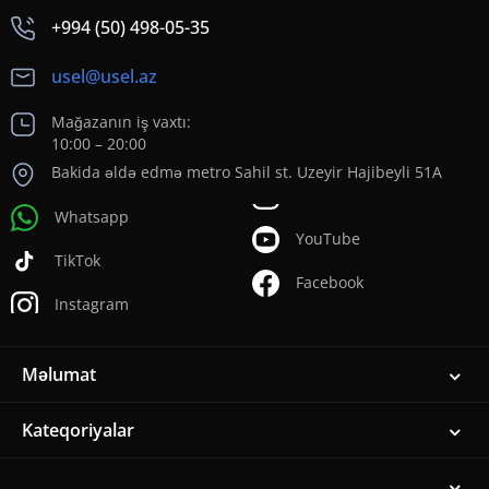
+994 (50) 498-05-35
usel@usel.az
Mağazanın iş vaxtı:
10:00 – 20:00
Bakida əldə edmə metro Sahil st. Uzeyir Hajibeyli 51A
Whatsapp
YouTube
TikTok
Facebook
Instagram
Məlumat
Kateqoriyalar