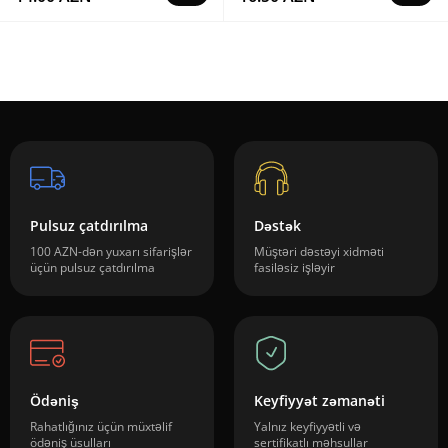
Pulsuz çatdırılma
Dəstək
100 AZN-dən yuxarı sifarişlər
Müştəri dəstəyi xidməti
üçün pulsuz çatdırılma
fasiləsiz işləyir
Ödəniş
Keyfiyyət zəmanəti
Rahatlığınız üçün müxtəlif
Yalnız keyfiyyətli və
ödəniş üsulları
sertifikatlı məhsullar