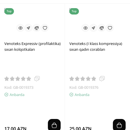
Top
Top
Venoteks Expressiv (profilaktika)
Venoteks (I klass kompressiya)
sıxan kolqotkaları
sıxan qadın corabları
Kod: GB-0019373
Kod: GB-0019376
Anbarda
Anbarda
17.00 AZN
25.00 AZN