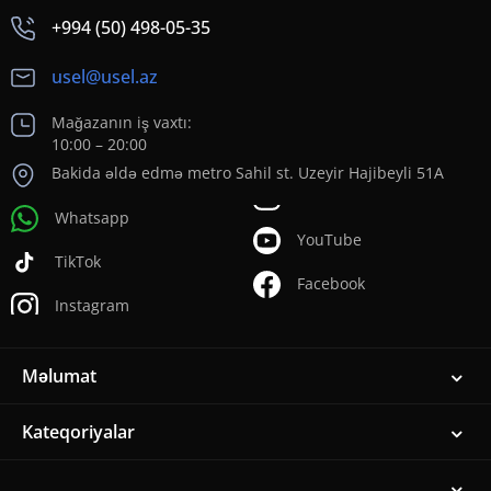
+994 (50) 498-05-35
usel@usel.az
Mağazanın iş vaxtı:
10:00 – 20:00
Bakida əldə edmə metro Sahil st. Uzeyir Hajibeyli 51A
Whatsapp
YouTube
TikTok
Facebook
Instagram
Məlumat
Kateqoriyalar