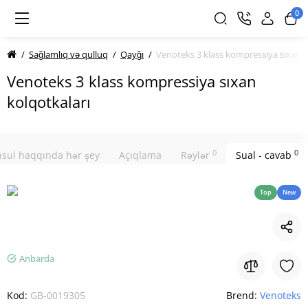
0
Sağlamlıq və qulluq
Qayğı
Venoteks 3 klass kompressiya sıxan k
Venoteks 3 klass kompressiya sıxan
kolqotkaları
0
0
sul haqqında hər şey
Açıqlama
Rəylər
Sual - cavab
Top
New
Anbarda
Kod:
GB-0019305
Brend:
Venoteks