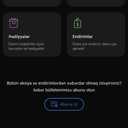
Hədiyyələr
Endirimlər
Daimi müştərilər üçün
Daha çox endirim, daha çox
bonuslar və hədiyyələr
qənaət!
Bütün aksiya və endirimlərdən xəbərdar olmaq istəyirsiniz?
Xəbər bülletenimizə abunə olun
Abunə ol