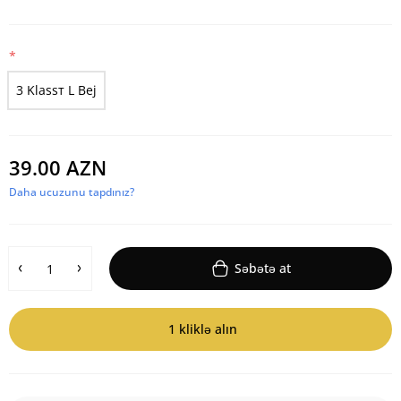
3 Klassт L Bej
39.00 AZN
Daha ucuzunu tapdınız?
Səbətə at
1 kliklə alın