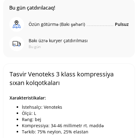
Bu gün çatdırılacaq!
Özün götürmə (Bakı şəhəri)
Pulsuz
Bakı üzrə kuryer çatdırılması
Bu gün
Təsvir Venoteks 3 klass kompressiya
sıxan kolqotkaları
Xarakteristikalar:
İstehsalçı: Venoteks
Ölçü: L
Rəng: bej
Kompressiya: 34-46 millimetr rt. maddə
Tərkib: 75% neylon, 25% elastan