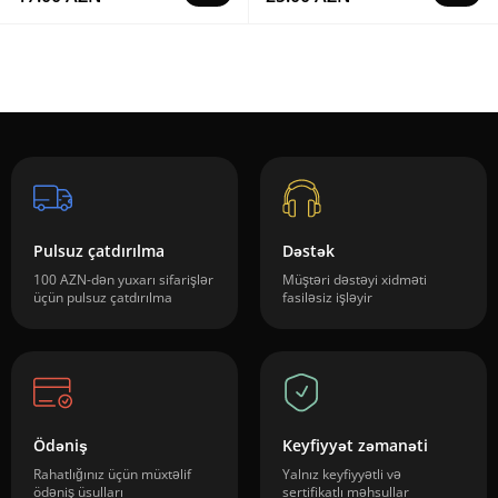
Pulsuz çatdırılma
Dəstək
100 AZN-dən yuxarı sifarişlər
Müştəri dəstəyi xidməti
üçün pulsuz çatdırılma
fasiləsiz işləyir
Ödəniş
Keyfiyyət zəmanəti
Rahatlığınız üçün müxtəlif
Yalnız keyfiyyətli və
ödəniş üsulları
sertifikatlı məhsullar