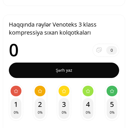
Haqqında rəylər Venoteks 3 klass
kompressiya sıxan kolqotkaları
0
0
Şərh yaz
1
2
3
4
5
0%
0%
0%
0%
0%