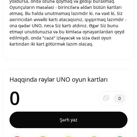
yoxdursa, onda özünə qoymaq və gedişi buraxmaq.
Oyunçuların məsələsi - birincilərə əldən bütün kartları
atmaq. Bu halda unutmamaq lazımdır ki, nə vaxt ki, Siz
axırıncıdan əvvəlki kartı atacaqsınız, qışqırmaq lazımdır -
ona qədər UNO, necə Siz kartı atdınız. Əgər Siz bunu
etməyi unutdunuzsa və bu kimləsə oynayanlardan qeyd
edilmişdi, onda "cəza" izləyəcək və sizə dəst oyun
kartından iki kart götürmək lazım olacaq.
Haqqında rəylər UNO oyun kartları
0
0
Şərh yaz