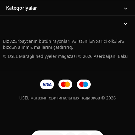
Kateqoriyalar
Biz Azərbaycanın bütün rayonları və istənilən xarici ölkələrə
bizdən alınmış mallarını çatdırırıq.
© USEL Marağlı hediyyeler mağazasi © 2026 Azerbaijan, Baku
USEL магазин оригинальных подарков © 2026