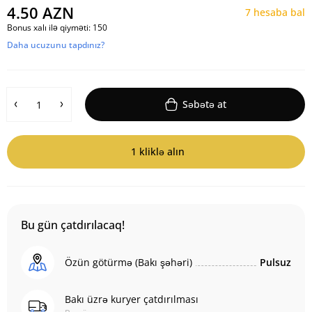
4.50 AZN
7 hesaba bal
Bonus xalı ilə qiyməti:
150
Daha ucuzunu tapdınız?
Səbətə at
1 kliklə alın
Bu gün çatdırılacaq!
Özün götürmə (Bakı şəhəri)
Pulsuz
Bakı üzrə kuryer çatdırılması