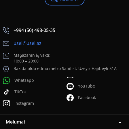
+994 (50) 498-05-35
usel@usel.az
Mağazanın iş vaxtı:
10:00 – 20:00
Bakida əldə edmə metro Sahil st. Uzeyir Hajibeyli 51A
Whatsapp
YouTube
TikTok
Facebook
Instagram
Məlumat