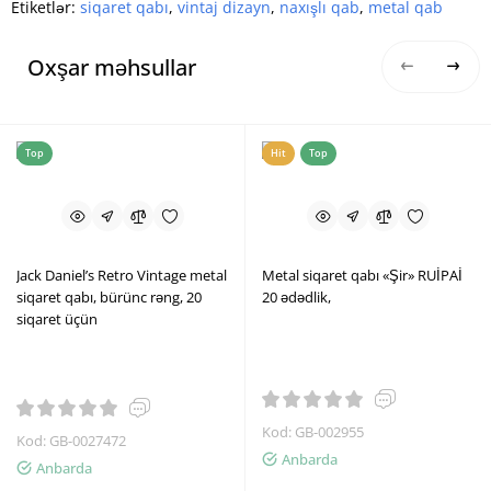
Etiketlər:
siqaret qabı
,
vintaj dizayn
,
naxışlı qab
,
metal qab
Oxşar məhsullar
Top
Hit
Top
Jack Daniel’s Retro Vintage metal
Metal siqaret qabı «Şir» RUİPAİ
siqaret qabı, bürünc rəng, 20
20 ədədlik,
siqaret üçün
Kod: GB-002955
Kod: GB-0027472
Anbarda
Anbarda