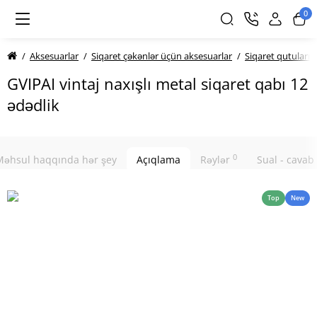
0
Aksesuarlar
Siqaret çəkənlər üçün aksesuarlar
Siqaret qutuları
GVIPAI vintaj naxışlı metal siqaret qabı 12
ədədlik
0
Məhsul haqqında hər şey
Açıqlama
Rəylər
Sual - cavab
Top
New