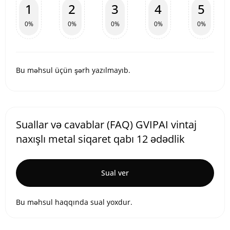
1
2
3
4
5
0%
0%
0%
0%
0%
Bu məhsul üçün şərh yazılmayıb.
Suallar və cavablar (FAQ) GVIPAI vintaj
naxışlı metal siqaret qabı 12 ədədlik
Sual ver
Bu məhsul haqqında sual yoxdur.