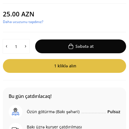
25.00 AZN
Daha ucuzunu tapdınız?
Səbətə at
1 kliklə alın
Bu gün çatdırılacaq!
Özün götürmə (Bakı şəhəri)
Pulsuz
Bakı üzrə kuryer çatdırılması