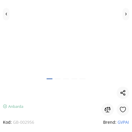
Anbarda
Kod:
GB-002956
Brend:
GVPAI