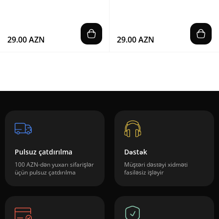
29.00 AZN
29.00 AZN
Pulsuz çatdırılma
Dəstək
100 AZN-dən yuxarı sifarişlər
Müştəri dəstəyi xidməti
üçün pulsuz çatdırılma
fasiləsiz işləyir