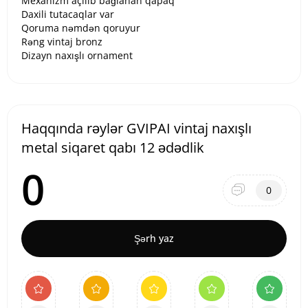
Mexanizm açılıb bağlanan qapaq
Daxili tutacaqlar var
Qoruma nəmdən qoruyur
Rəng vintaj bronz
Dizayn naxışlı ornament
Haqqında rəylər GVIPAI vintaj naxışlı
metal siqaret qabı 12 ədədlik
0
0
Şərh yaz