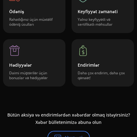
Ödəniş
Keyfiyyət zəmanəti
Rahatlığınız üçün müxtəlif
Yalnız keyfiyyətli və
ödəniş üsulları
sertifikatlı məhsullar
Hədiyyələr
Endirimlər
Daimi müştərilər üçün
Daha çox endirim, daha çox
bonuslar və hədiyyələr
qənaət!
Bütün aksiya və endirimlərdən xəbərdar olmaq istəyirsiniz?
Xəbər bülletenimizə abunə olun