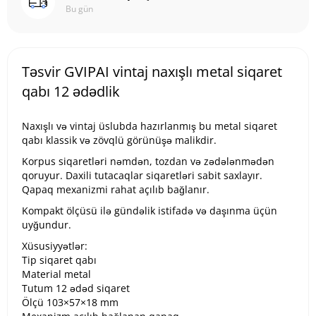
Bu gün
Təsvir GVIPAI vintaj naxışlı metal siqaret
qabı 12 ədədlik
Naxışlı və vintaj üslubda hazırlanmış bu metal siqaret
qabı klassik və zövqlü görünüşə malikdir.
Korpus siqaretləri nəmdən, tozdan və zədələnmədən
qoruyur. Daxili tutacaqlar siqaretləri sabit saxlayır.
Qapaq mexanizmi rahat açılıb bağlanır.
Kompakt ölçüsü ilə gündəlik istifadə və daşınma üçün
uyğundur.
Xüsusiyyətlər:
Tip siqaret qabı
Material metal
Tutum 12 ədəd siqaret
Ölçü 103×57×18 mm