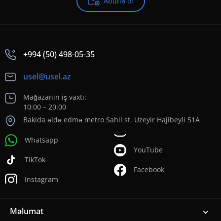
Abunə ol
+994 (50) 498-05-35
usel@usel.az
Mağazanın iş vaxtı:
10:00 – 20:00
Bakida əldə edmə metro Sahil st. Uzeyir Hajibeyli 51A
Whatsapp
YouTube
TikTok
Facebook
Instagram
Məlumat