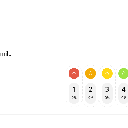
Smile"
1
2
3
4
0%
0%
0%
0%