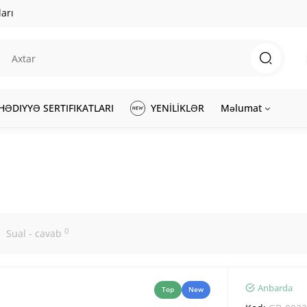
arı
HƏDIYYƏ SERTIFIKATLARI
YENİLİKLƏR
Məlumat
0
Sual - cavab
Anbarda
Top
New