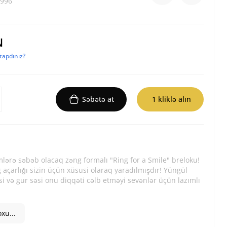
996
N
apdınız?
Səbətə at
1 kliklə alın
ərə səbəb olacaq zəng formalı "Ring for a Smile" breloku!
 açarlığı sizin üçün xüsusi olaraq yaradılmışdır! Yüngül
si və gur səsi onu diqqəti cəlb etməyi sevənlər üçün lazımlı
xu...