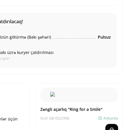
tdırılacaq!
zün götürmə (Bakı şəhəri)
Pulsuz
akı üzrə kuryer çatdırılması
u gün
Zəngli açarlıq "Ring for a Smile"
Kod: GB-0022996
Anbarda
ənlər üçün