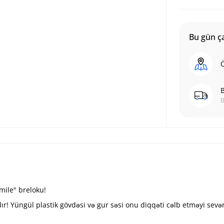
Bu gün ça
Ö
B
B
mile" breloku!
dır! Yüngül plastik gövdəsi və gur səsi onu diqqəti cəlb etməyi sev