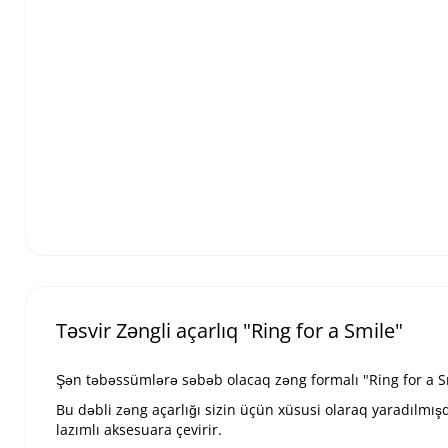
Təsvir Zəngli açarlıq "Ring for a Smile"
Şən təbəssümlərə səbəb olacaq zəng formalı "Ring for a S
Bu dəbli zəng açarlığı sizin üçün xüsusi olaraq yaradılmış
lazımlı aksesuara çevirir.