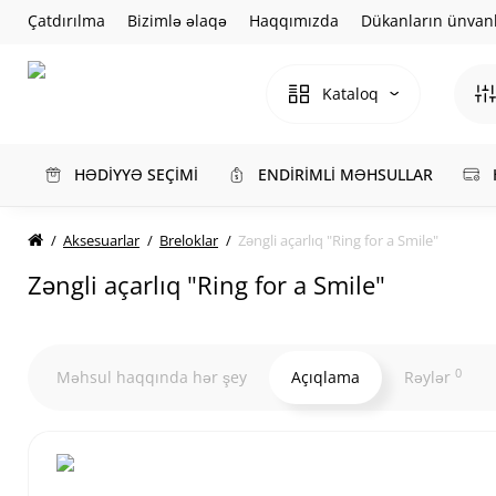
Çatdırılma
Bizimlə əlaqə
Haqqımızda
Dükanların ünvanl
Kataloq
HƏDİYYƏ SEÇİMİ
ENDİRİMLİ MƏHSULLAR
Aksesuarlar
Breloklar
Zəngli açarlıq "Ring for a Smile"
Zəngli açarlıq "Ring for a Smile"
0
Məhsul haqqında hər şey
Açıqlama
Rəylər