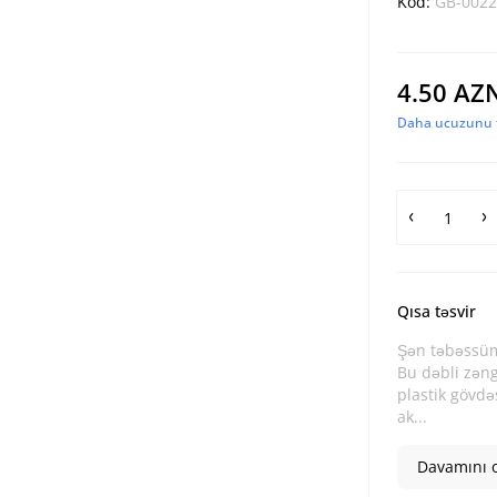
Kod:
GB-0022
4.50 AZ
Daha ucuzunu t
Qısa təsvir
Şən təbəssüml
Bu dəbli zəng
plastik gövdə
ak...
Davamını o