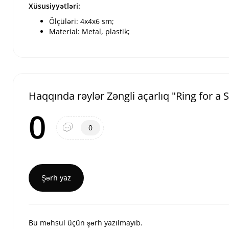
Xüsusiyyətləri:
Ölçüləri: 4x4x6 sm;
Material: Metal, plastik;
Haqqında rəylər Zəngli açarlıq "Ring for a 
0
0
Şərh yaz
Bu məhsul üçün şərh yazılmayıb.