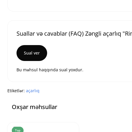
Suallar və cavablar (FAQ) Zəngli açarlıq "Ri
Sual ver
Bu məhsul haqqında sual yoxdur.
Etiketlər:
açarlıq
Oxşar məhsullar
Top