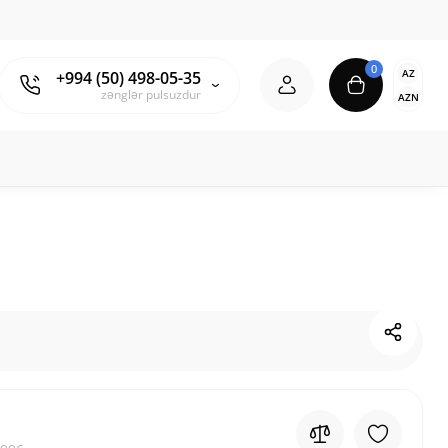
0
AZ
+994 (50) 498-05-35
zənglər pulsuzdur
AZN