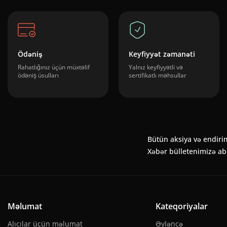
Ödəniş
Keyfiyyət zəmanəti
Rahatlığınız üçün müxtəlif
Yalnız keyfiyyətli və
ödəniş üsulları
sertifikatlı məhsullar
Bütün aksiya və endiri
Xəbər bülletenimizə a
Məlumat
Kateqoriyalar
Alıcılar üçün məlumat
Əyləncə