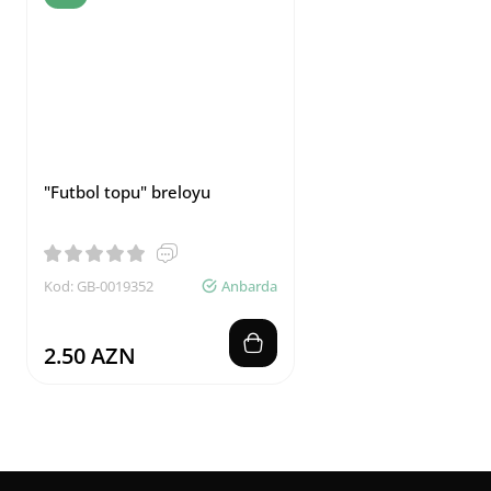
"Futbol topu" breloyu
Kod: GB-0019352
Anbarda
2.50 AZN