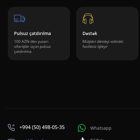
Pulsuz çatdırılma
Dəstək
100 AZN-dən yuxarı
Müştəri dəstəyi xidməti
sifarişlər üçün pulsuz
fasiləsiz işləyir
çatdırılma
+994 (50) 498-05-35
Whatsapp