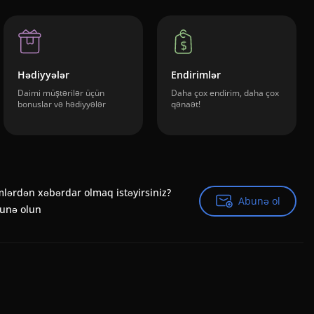
Hədiyyələr
Endirimlər
Daimi müştərilər üçün
Daha çox endirim, daha çox
bonuslar və hədiyyələr
qənaət!
mlərdən xəbərdar olmaq istəyirsiniz?
Abunə ol
Abunə ol
bunə olun