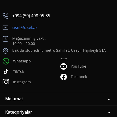
+994 (50) 498-05-35
usel@usel.az
Mağazanın iş vaxtı:
10:00 – 20:00
Bakida əldə edmə metro Sahil st. Uzeyir Hajibeyli 51A
Whatsapp
YouTube
TikTok
Facebook
Instagram
Məlumat
Kateqoriyalar