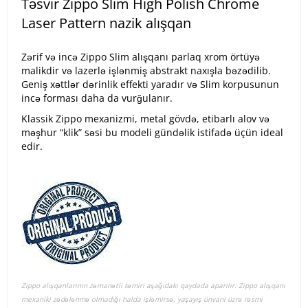
Təsvir Zippo Slim High Polish Chrome
Laser Pattern nazik alışqan
Zərif və incə Zippo Slim alışqanı parlaq xrom örtüyə
malikdir və lazerlə işlənmiş abstrakt naxışla bəzədilib.
Geniş xəttlər dərinlik effekti yaradır və Slim korpusunun
incə forması daha da vurğulanır.
Klassik Zippo mexanizmi, metal gövdə, etibarlı alov və
məşhur “klik” səsi bu modeli gündəlik istifadə üçün ideal
edir.
Zippo alışqanlarının zəmanətli təmiri aşağıdakı qaydada aparılır: Zippo alışqanı
mexaniki zədələnmə olmadığı halda işləmirsə, yaşayış ünvanı üzrə rəsmi