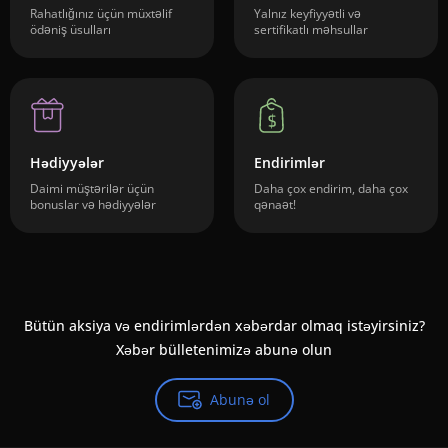
Rahatlığınız üçün müxtəlif
Yalnız keyfiyyətli və
ödəniş üsulları
sertifikatlı məhsullar
Hədiyyələr
Endirimlər
Daimi müştərilər üçün
Daha çox endirim, daha çox
bonuslar və hədiyyələr
qənaət!
Bütün aksiya və endirimlərdən xəbərdar olmaq istəyirsiniz?
Xəbər bülletenimizə abunə olun
Abunə ol