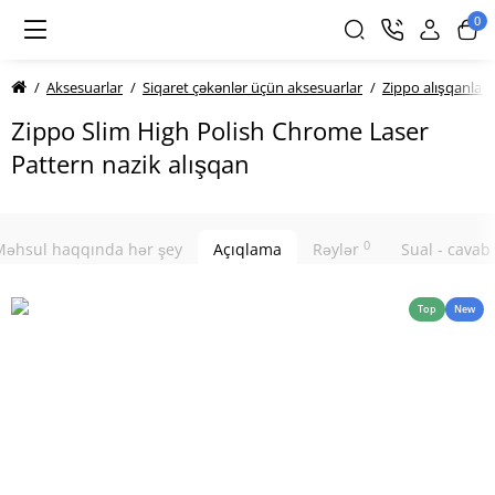
0
Aksesuarlar
Siqaret çəkənlər üçün aksesuarlar
Zippo alışqanları
Zippo Slim High Polish Chrome Laser
Pattern nazik alışqan
0
Məhsul haqqında hər şey
Açıqlama
Rəylər
Sual - cavab
Top
New