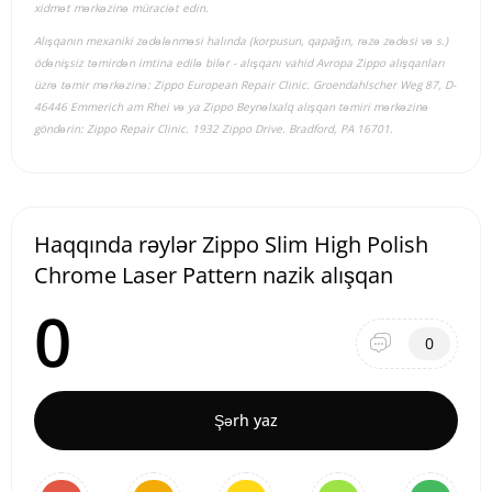
xidmət mərkəzinə müraciət edin.
Alışqanın mexaniki zədələnməsi halında (korpusun, qapağın, rəzə zədəsi və s.)
ödənişsiz təmirdən imtina edilə bilər - alışqanı vahid Avropa Zippo alışqanları
üzrə təmir mərkəzinə: Zippo European Repair Clinic. Groendahlscher Weg 87, D-
46446 Emmerich am Rhei və ya Zippo Beynəlxalq alışqan təmiri mərkəzinə
göndərin: Zippo Repair Clinic. 1932 Zippo Drive. Bradford, PA 16701.
Haqqında rəylər Zippo Slim High Polish
Chrome Laser Pattern nazik alışqan
0
0
Şərh yaz