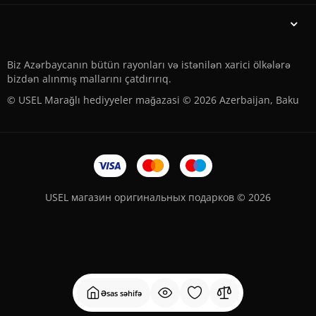
Biz Azərbaycanın bütün rayonları və istənilən xarici ölkələrə
bizdən alınmış mallarını çatdırırıq.
© USEL Marağlı hediyyeler mağazasi © 2026 Azerbaijan, Baku
USEL магазин оригинальных подарков © 2026
Əsas səhifə