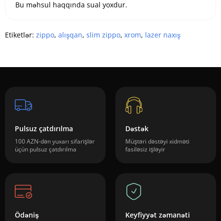
Bu məhsul haqqında sual yoxdur.
Etiketlər:
zippo
,
alışqan
,
slim zippo
,
xrom
,
lazer naxış
Pulsuz çatdırılma
Dəstək
100 AZN-dən yuxarı sifarişlər
Müştəri dəstəyi xidməti
üçün pulsuz çatdırılma
fasiləsiz işləyir
Ödəniş
Keyfiyyət zəmanəti