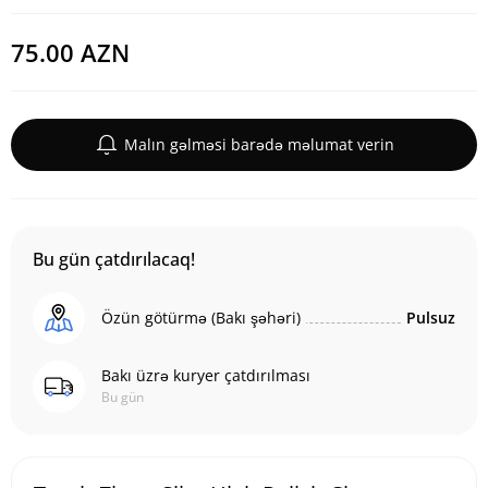
75.00 AZN
Malın gəlməsi barədə məlumat verin
Bu gün çatdırılacaq!
Özün götürmə (Bakı şəhəri)
Pulsuz
Bakı üzrə kuryer çatdırılması
Bu gün