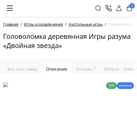
0
Главная
Игры и развлечения
Настольные игры
Головоломка д
Головоломка деревянная Игры разума
«Двойная звезда»
0
Все про товар
Описание
Отзывы
Вопрос - ответ
ТОП
Новинка