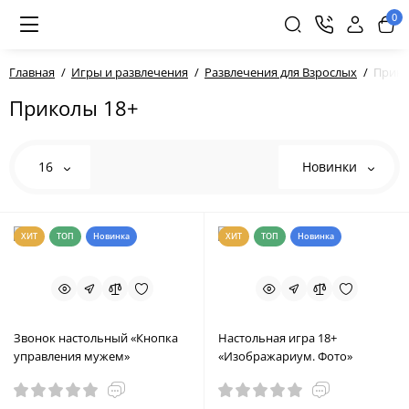
0
Главная
Игры и развлечения
Развлечения для Взрослых
Прико
Приколы 18+
16
Новинки
ХИТ
ТОП
Новинка
ХИТ
ТОП
Новинка
Звонок настольный «Кнопка
Настольная игра 18+
управления мужем»
«Изображариум. Фото»