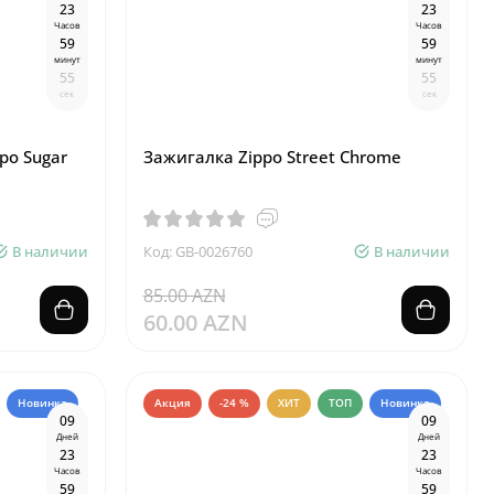
2
3
2
3
Часов
Часов
5
9
5
9
минут
минут
5
4
5
4
сек
сек
po Sugar
Зажигалка Zippo Street Chrome
В наличии
Код: GB-0026760
В наличии
85.00 AZN
60.00 AZN
Новинка
Акция
-24 %
ХИТ
ТОП
Новинка
0
9
0
9
Дней
Дней
2
3
2
3
Часов
Часов
5
9
5
9