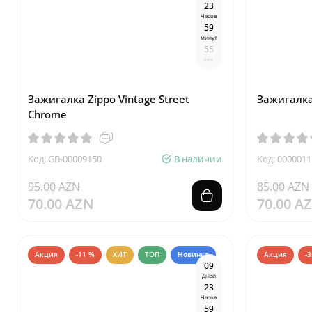
2
3
Часов
5
9
минут
5
4
сек
Зажигалка Zippo Vintage Street
Зажигалка 
Chrome
Код: GB-00009150
В наличии
Код: 0000011
95.00 AZN
85.00 AZN
70.00 AZN
70.00 A
Акция
-11 %
ХИТ
ТОП
Новинка
Акция
-
0
9
Дней
2
3
Часов
5
9