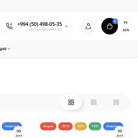
0
РУ
+994 (50) 498-05-35
звонки бесплатны
AZN
ция
Новинка
Акция
-29 %
ХИТ
ТОП
Новинка
0
9
0
9
Дней
Дней