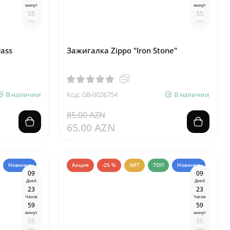
минут
минут
5
4
5
4
сек
сек
rass
Зажигалка Zippo "Iron Stone"
В наличии
Код: GB-0026754
В наличии
85.00 AZN
65.00 AZN
Новинка
Акция
-25 %
ХИТ
ТОП
Новинка
0
9
0
9
Дней
Дней
2
3
2
3
Часов
Часов
5
9
5
9
минут
минут
5
4
5
4
сек
сек