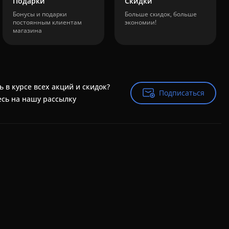
Подарки
Скидки
Бонусы и подарки
Больше скидок, больше
постоянным клиентам
экономии!
магазина
ь в курсе всех акций и скидок?
Подписаться
Подписаться
сь на нашу рассылку