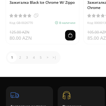
Зажигалка Black Ice Chrome W/ Zippo
Зажигалка 
Chrome
Код: GB-0026770
В наличии
Код: 0000013
125.00 AZN
105.00 AZ
80.00 AZN
85.00 A
1
2
3
4
5
>
>|