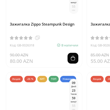
минут
5
4
сек
Зажигалка Zippo Steampunk Design
Зажигалка
Код: GB-0026318
В наличии
Код: GB-0026
90.00 AZN
85.00 AZN
80.00 AZN
55.00 A
Акция
-26 %
ХИТ
ТОП
Новинка
Акция
-
0
9
Дней
2
3
Часов
5
9
минут
5
4
сек