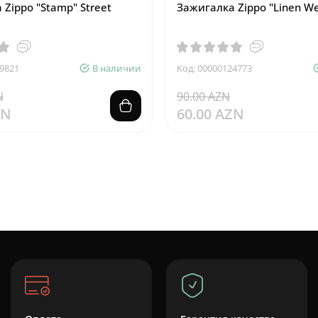
Zippo "Stamp" Street
Зажигалка Zippo "Linen W
9821
В наличии
Код: 00000124773
N
90.00 AZN
ZN
60.00 AZN