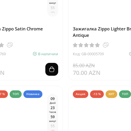
минут
5
4
сек
 Zippo Satin Chrome
Зажигалка Zippo Lighter B
Antique
769
В наличии
Код: GB-00005709
85.00 AZN
ZN
70.00 AZN
37 %
ТОП
Новинка
Акция
-13 %
ХИТ
ТОП
0
9
Дней
2
3
Часов
5
9
минут
5
4
сек