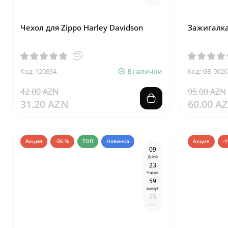
Чехол для Zippo Harley Davidson
Зажигалка 
Код: 120834
В наличии
Код: GB-0026
42.00 AZN
95.00 AZN
31.20 AZN
60.00 A
Акция
-36 %
ТОП
Новинка
Акция
-
0
9
Дней
2
3
Часов
5
9
минут
5
4
сек