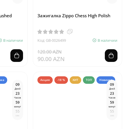
rushed
Зажигалка Zippo Chess High Polish
В наличии
Код: GB-0026499
В наличии
120.00 AZN
90.00 AZN
нка
Акция
-18 %
ХИТ
ТОП
Новинка
0
9
0
9
Дней
Дней
2
3
2
3
Часов
Часов
5
9
5
9
минут
минут
5
4
5
4
сек
сек