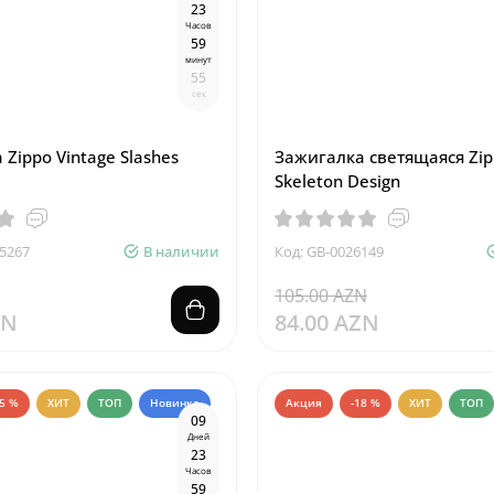
2
3
Часов
5
9
минут
5
4
сек
Zippo Vintage Slashes
Зажигалка светящаяся Zip
Skeleton Design
5267
В наличии
Код: GB-0026149
105.00 AZN
ZN
84.00 AZN
35 %
ХИТ
ТОП
Новинка
Акция
-18 %
ХИТ
ТОП
0
9
Дней
2
3
Часов
5
9