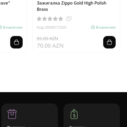
eave"
Зажигалка Zippo Gold High Polish
Brass
В наличии
Код: 00000115331
В наличии
85.00 AZN
70.00 AZN