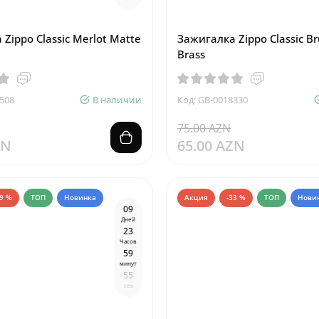
Zippo Classic Merlot Matte
Зажигалка Zippo Classic B
Brass
508
В наличии
Код: GB-0018330
75.00 AZN
ZN
65.00 AZN
19 %
ТОП
Новинка
Акция
-33 %
ТОП
Нови
0
9
Дней
2
3
Часов
5
9
минут
5
4
сек