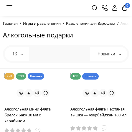
0
Главная
Игры и развлечения
Развлечения для Взрослых
Алког
Алкогольные подарки
16
Новинки
ХИТ
ТОП
Новинка
ТОП
Новинка
Алкогольная мини фляга
Алкогольная фляга Нефтяная
брелок Баку 30 мл с
вышка — Азербайджан 180 мл
карабином