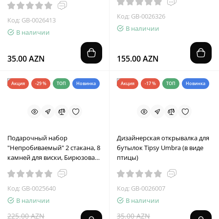
Код: GB-0026326
Код: GB-0026413
В наличии
В наличии
35.00 AZN
155.00 AZN
Акция
-29 %
ТОП
Новинка
Акция
-17 %
ТОП
Новинка
Подарочный набор
Дизайнерская открывалка для
"Непробиваемый" 2 стакана, 8
бутылок Tipsy Umbra (в виде
камней для виски, Бирюзовая
птицы)
коробка
Код: GB-0025640
Код: GB-0026007
В наличии
В наличии
225.00 AZN
35.00 AZN