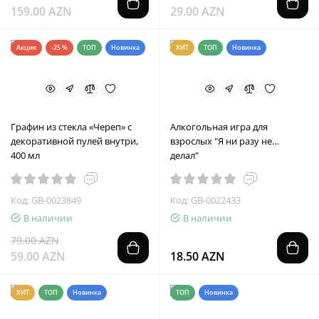
159.00 AZN
29.00 AZN
Акция
-25 %
ТОП
Новинка
ХИТ
ТОП
Новинка
Графин из стекла «Череп» с
Алкогольная игра для
декоративной пулей внутри,
взрослых "Я ни разу не…
400 мл
делал"
Код: GB-0023849
Код: GB-0022433
В наличии
В наличии
79.00 AZN
59.00 AZN
18.50 AZN
ХИТ
ТОП
Новинка
ТОП
Новинка