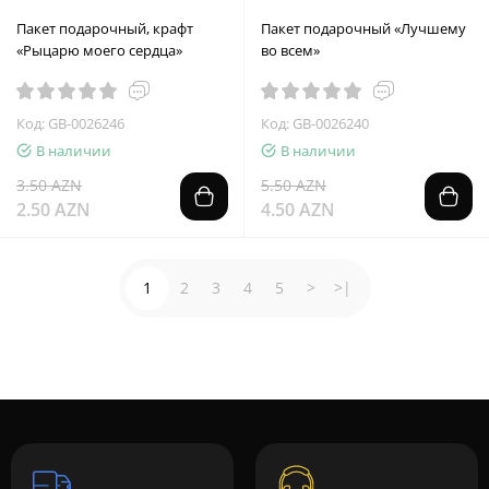
Пакет подарочный, крафт
Пакет подарочный «Лучшему
«Рыцарю моего сердца»
во всем»
Код: GB-0026246
Код: GB-0026240
В наличии
В наличии
3.50 AZN
5.50 AZN
2.50 AZN
4.50 AZN
1
2
3
4
5
>
>|