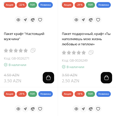
Акция
-22 %
ТОП
Новинка
Акция
-29 %
ТОП
Новинка
Пакет крафт "Настоящий
Пакет подарочный, крафт «Ты
мужчина"
наполняешь мою жизнь
любовью и теплом»
Код: GB-0026271
Код: GB-0026249
В наличии
В наличии
4.50 AZN
3.50 AZN
3.50 AZN
2.50 AZN
Акция
-29 %
ТОП
Новинка
Акция
-18 %
ТОП
Новинка