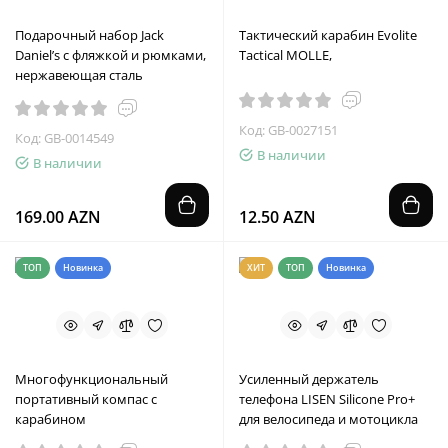
Подарочный набор Jack
Тактический карабин Evolite
Daniel’s с фляжкой и рюмками,
Tactical MOLLE,
нержавеющая сталь
Код: GB-0027151
Код: GB-0014549
В наличии
В наличии
169.00 AZN
12.50 AZN
ТОП
Новинка
ХИТ
ТОП
Новинка
Многофункциональный
Усиленный держатель
портативный компас с
телефона LISEN Silicone Pro+
карабином
для велосипеда и мотоцикла