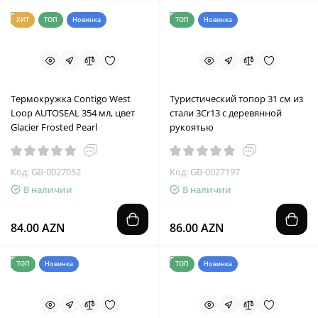
ХИТ
ТОП
Новинка
ТОП
Новинка
Термокружка Contigo West
Туристический топор 31 см из
Loop AUTOSEAL 354 мл, цвет
стали 3Cr13 с деревянной
Glacier Frosted Pearl
рукоятью
Код: GB-0027052
Код: GB-0027197
В наличии
В наличии
84.00 AZN
86.00 AZN
ТОП
Новинка
ТОП
Новинка