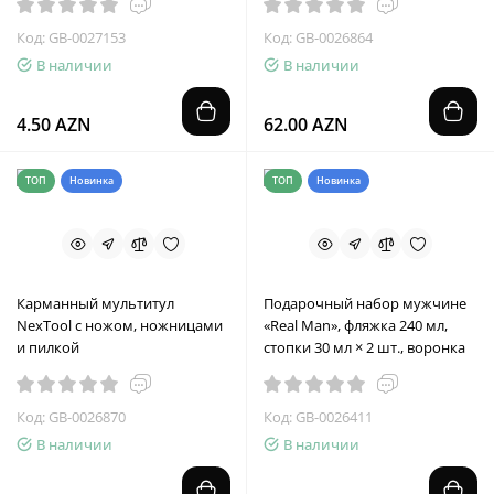
Код: GB-0027153
Код: GB-0026864
В наличии
В наличии
4.50 AZN
62.00 AZN
ТОП
Новинка
ТОП
Новинка
Карманный мультитул
Подарочный набор мужчине
NexTool с ножом, ножницами
«Real Man», фляжка 240 мл,
и пилкой
стопки 30 мл × 2 шт., воронка
Код: GB-0026870
Код: GB-0026411
В наличии
В наличии