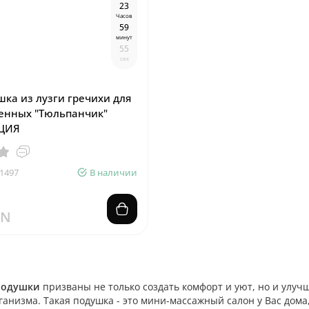
2
3
Часов
5
9
минут
5
4
сек
ка из лузги гречихи для
енных "Тюльпанчик"
ЦИЯ
1497
В наличии
ZN
подушки
призваны не только создать комфорт и уют, но и улуч
ганизма. Такая подушка - это мини-массажный салон у Вас дома,