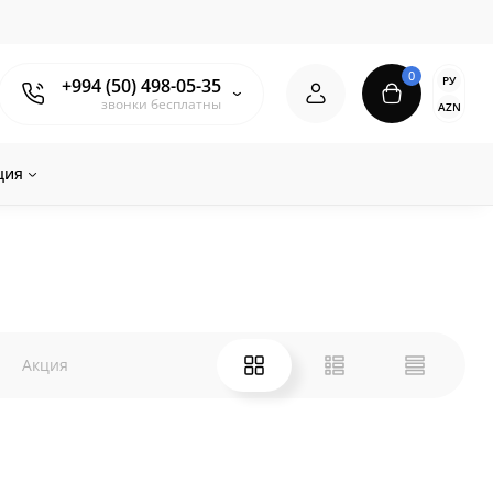
0
РУ
+994 (50) 498-05-35
звонки бесплатны
AZN
ция
Акция