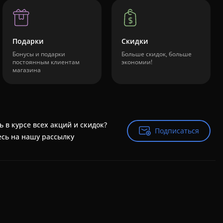
Подарки
Скидки
Бонусы и подарки
Больше скидок, больше
постоянным клиентам
экономии!
магазина
ь в курсе всех акций и скидок?
Подписаться
Подписаться
сь на нашу рассылку