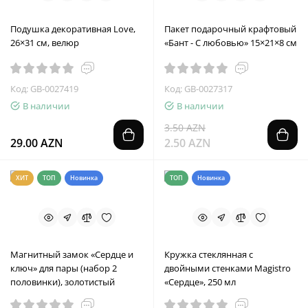
Подушка декоративная Love,
Пакет подарочный крафтовый
26×31 см, велюр
«Бант - С любовью» 15×21×8 см
Код: GB-0027419
Код: GB-0027317
В наличии
В наличии
3.50 AZN
29.00 AZN
2.50 AZN
ХИТ
ТОП
Новинка
ТОП
Новинка
Магнитный замок «Сердце и
Кружка стеклянная с
ключ» для пары (набор 2
двойными стенками Magistro
половинки), золотистый
«Сердце», 250 мл