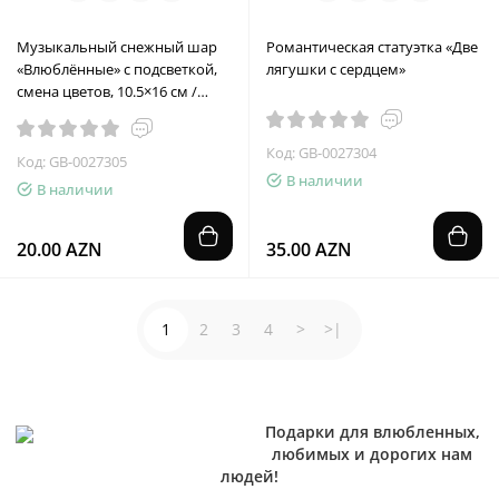
Музыкальный снежный шар
Романтическая статуэтка «Две
«Влюблённые» с подсветкой,
лягушки с сердцем»
смена цветов, 10.5×16 см /
Голубой чемодан
Код: GB-0027304
Код: GB-0027305
В наличии
В наличии
20.00 AZN
35.00 AZN
1
2
3
4
>
>|
Подарки для влюбленных,
любимых и дорогих нам
людей!