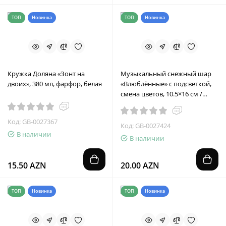
ТОП
Новинка
ТОП
Новинка
Кружка Доляна «Зонт на
Музыкальный снежный шар
двоих», 380 мл, фарфор, белая
«Влюблённые» с подсветкой,
смена цветов, 10.5×16 см /
Черная сумка
Код: GB-0027367
Код: GB-0027424
В наличии
В наличии
15.50 AZN
20.00 AZN
ТОП
Новинка
ТОП
Новинка