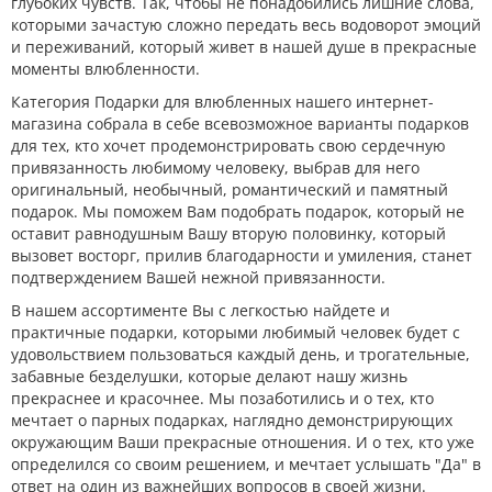
глубоких чувств. Так, чтобы не понадобились лишние слова,
которыми зачастую сложно передать весь водоворот эмоций
и переживаний, который живет в нашей душе в прекрасные
моменты влюбленности.
Категория Подарки для влюбленных нашего интернет-
магазина собрала в себе всевозможное варианты подарков
для тех, кто хочет продемонстрировать свою сердечную
привязанность любимому человеку, выбрав для него
оригинальный, необычный, романтический и памятный
подарок. Мы поможем Вам подобрать подарок, который не
оставит равнодушным Вашу вторую половинку, который
вызовет восторг, прилив благодарности и умиления, станет
подтверждением Вашей нежной привязанности.
В нашем ассортименте Вы с легкостью найдете и
практичные подарки, которыми любимый человек будет с
удовольствием пользоваться каждый день, и трогательные,
забавные безделушки, которые делают нашу жизнь
прекраснее и красочнее. Мы позаботились и о тех, кто
мечтает о парных подарках, наглядно демонстрирующих
окружающим Ваши прекрасные отношения. И о тех, кто уже
определился со своим решением, и мечтает услышать "Да" в
ответ на один из важнейших вопросов в своей жизни.