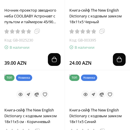
Ночник-проектор звездного
Книга-сейф The New English
неба COOLBABY Астронавт с
Dictionary с кодовым замком
пультом и таймером 45/90
18х11х5 Черный
минут
Код: GB-0025230
Код: GB-003395
В наличии
В наличии
39.00 AZN
24.00 AZN
ТОП
Новинка
ТОП
Новинка
Книга-сейф The New English
Книга-сейф The New English
Dictionary с кодовым замком
Dictionary с кодовым замком
18х11х5 см - Коричневый
18х11х5 Синий