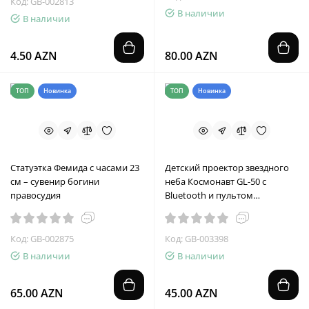
Код: GB-002813
В наличии
В наличии
4.50 AZN
80.00 AZN
ТОП
Новинка
ТОП
Новинка
Статуэтка Фемида с часами 23
Детский проектор звездного
см – сувенир богини
неба Космонавт GL-50 с
правосудия
Bluetooth и пультом
управления
Код: GB-002875
Код: GB-003398
В наличии
В наличии
65.00 AZN
45.00 AZN