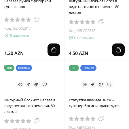
Гелевая ручка с фигуркой
Фигурный блокнот Lotos в
супергероя
виде песочного печенья, 80
листов
Код: GB-002817
Код: GB-002815
В наличии
В наличии
1.20 AZN
4.50 AZN
ТОП
Новинка
ТОП
Новинка
Фигурный блокнот Danasa в
Статуэтка Фемида 36 см –
виде песочного печенья, 80
сувенир богини правосудия
листов
Код: GB-002876