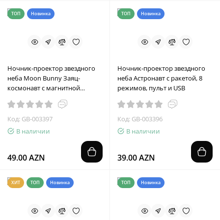
ТОП
Новинка
ТОП
Новинка
Ночник-проектор звездного
Ночник-проектор звездного
неба Moon Bunny Заяц-
неба Астронавт с ракетой, 8
космонавт с магнитной
режимов, пульт и USB
головой и пультом
Код: GB-003397
Код: GB-003396
В наличии
В наличии
49.00 AZN
39.00 AZN
ХИТ
ТОП
Новинка
ТОП
Новинка