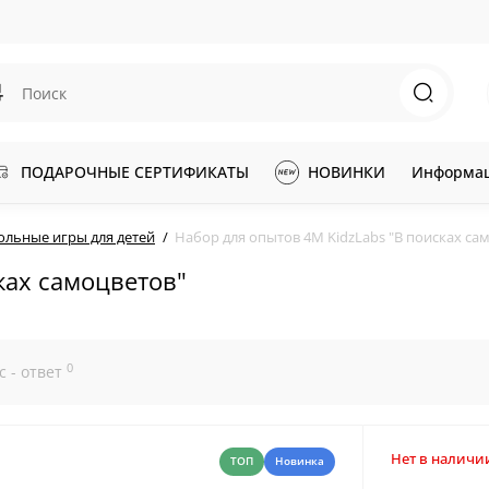
ПОДАРОЧНЫЕ СЕРТИФИКАТЫ
НОВИНКИ
Информа
ольные игры для детей
Набор для опытов 4M KidzLabs "В поисках са
ках самоцветов"
0
с - ответ
Нет в наличи
ТОП
Новинка