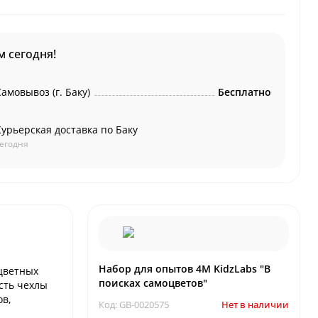
 сегодня!
амовывоз (г. Баку)
Бесплатно
Курьерская доставка по Баку
егодня
Набор для опытов 4M KidzLabs "В
оцветных
поисках самоцветов"
сть чехлы
ов,
Код: GB-0020575
Нет в наличии