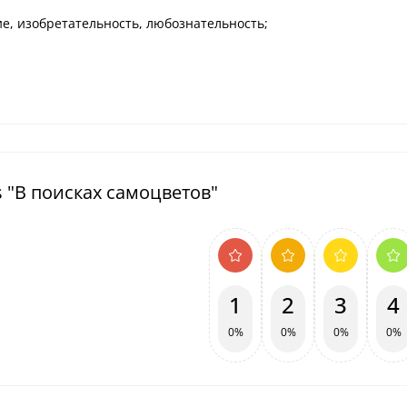
ие, изобретательность, любознательность;
 "В поисках самоцветов"
1
2
3
4
0%
0%
0%
0%