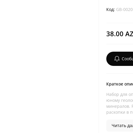
Код:
GB-0020
38.00 A
Сооб
Краткое опи
Набор для о
юному геоло
минералов. 
раскопки в п
Читать дал