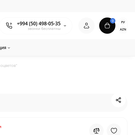
0
РУ
+994 (50) 498-05-35
звонки бесплатны
AZN
ция
моцветов"
и