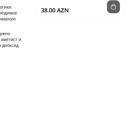
огики.
38.00 AZN
бходимое
немаркую
нужно
 аметист и
о диоксид