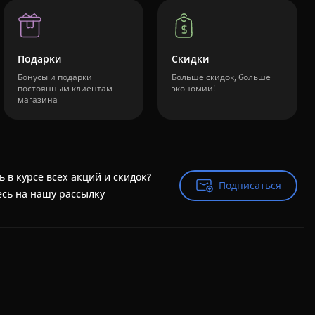
Подарки
Скидки
Бонусы и подарки
Больше скидок, больше
постоянным клиентам
экономии!
магазина
ь в курсе всех акций и скидок?
Подписаться
Подписаться
сь на нашу рассылку