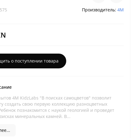
575
Производитель:
4M
ZN
щить о поступлении товара
сание
пытов 4M KidzLabs "В поисках самоцветов" позволит
гу создать свою первую коллекцию разноцветных
Ребенок познакомится с наукой геологией и проведет
оисках минеральных камней. В...
ее...