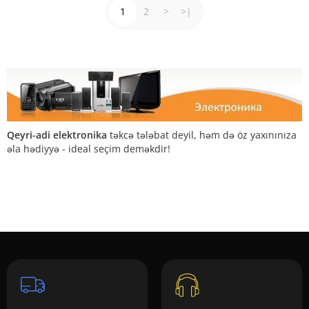
1
2
>
>|
Qeyri-adi elektronika
təkcə tələbat deyil, həm də öz yaxınınıza
əla hədiyyə - ideal seçim deməkdir!