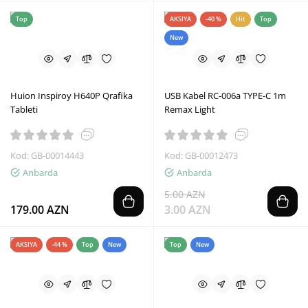
Top
AKSIYA
-40 %
Hit
Top
New
Huion Inspiroy H640P Qrafika
USB Kabel RC-006a TYPE-C 1m
Tableti
Remax Light
Kod: GB-00014443
Kod: GB-00012473
Anbarda
Anbarda
5.00 AZN
179.00 AZN
3.00 AZN
AKSIYA
-44 %
Top
New
Top
New