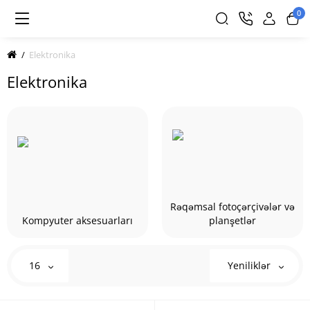
0
Elektronika
Elektronika
Rəqəmsal fotoçərçivələr və
Kompyuter aksesuarları
planşetlər
16
Yeniliklər