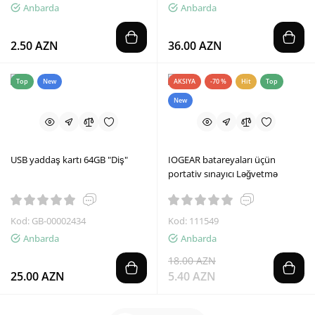
Anbarda
Anbarda
2.50 AZN
36.00 AZN
Top
New
AKSIYA
-70 %
Hit
Top
New
USB yaddaş kartı 64GB "Diş"
IOGEAR batareyaları üçün
portativ sınayıcı Ləğvetmə
Kod: GB-00002434
Kod: 111549
Anbarda
Anbarda
18.00 AZN
25.00 AZN
5.40 AZN