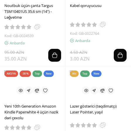
Noutbuk üçün çanta Targus
Kabel qoruyucusu
TSM10401US 35,6 sm (14") -
Ləğvetmə
Kod: GB-0022764
Kod: GB-0024539
Anbarda
Anbarda
95.00 AZN
4.50 AZN
35.00 AZN
3.00 AZN
AKSIYA
-30 %
Top
New
Hit
Top
New
Yeni 10th Generation Amazon
Lazer göstərici (təqdimatçı)
Kindle Paperwhite 4 üçün nazik
Laser Pointer, yaşıl
dəri çexolu