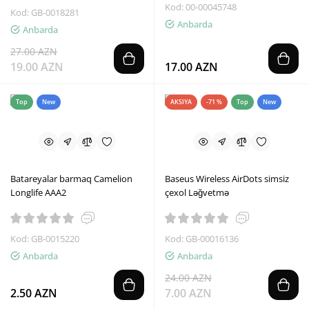
Kod: 00-00045748
Kod: GB-0018281
Anbarda
Anbarda
27.00 AZN
19.00 AZN
17.00 AZN
Top
New
AKSIYA
-71 %
Top
New
Batareyalar barmaq Camelion
Baseus Wireless AirDots simsiz
Longlife AAA2
çexol Ləğvetmə
Kod: GB-0015220
Kod: GB-00016136
Anbarda
Anbarda
24.00 AZN
2.50 AZN
7.00 AZN