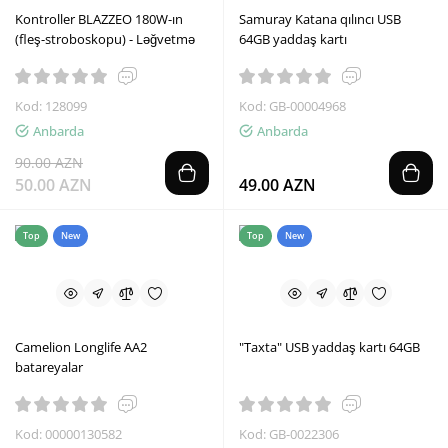
Kontroller BLAZZEO 180W-ın
Samuray Katana qılıncı USB
(fleş-stroboskopu) - Ləğvetmə
64GB yaddaş kartı
Kod: 128099
Kod: GB-00004968
Anbarda
Anbarda
90.00 AZN
50.00 AZN
49.00 AZN
Top
New
Top
New
Camelion Longlife AA2
"Taxta" USB yaddaş kartı 64GB
batareyalar
Kod: 00000130582
Kod: GB-0022306