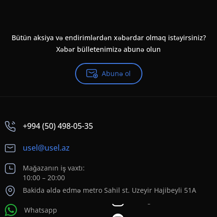
Bütün aksiya və endirimlərdən xəbərdar olmaq istəyirsiniz?
Xəbər bülletenimizə abunə olun
Abunə ol
+994 (50) 498-05-35
usel@usel.az
Mağazanın iş vaxtı:
10:00 – 20:00
Bakida əldə edmə metro Sahil st. Uzeyir Hajibeyli 51A
Whatsapp