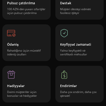
Pulsuz çatdırılma
Dəstək
100 AZN-dən yuxarı sifarişlər
Müştəri dəstəyi xidməti
üçün pulsuz çatdırılma
fasiləsiz işləyir
Ödəniş
Keyfiyyət zəmanəti
Rahatlığınız üçün müxtəlif
Yalnız keyfiyyətli və
ödəniş üsulları
sertifikatlı məhsullar
Hədiyyələr
Endirimlər
Daimi müştərilər üçün
Daha çox endirim, daha çox
bonuslar və hədiyyələr
qənaət!