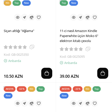
Hit
Top
New
Top
New
Siçan altlığı "Ağlama"
11-ci nəsil Amazon Kindle
Paperwhite üçün Moko 6"
elektron kitab çexolu
Kod: GB-0025350
Kod: GB-0025095
Anbarda
Anbarda
10.50 AZN
39.00 AZN
AKSIYA
-63 %
Hit
Top
AKSIYA
-33 %
Hit
Top
New
New