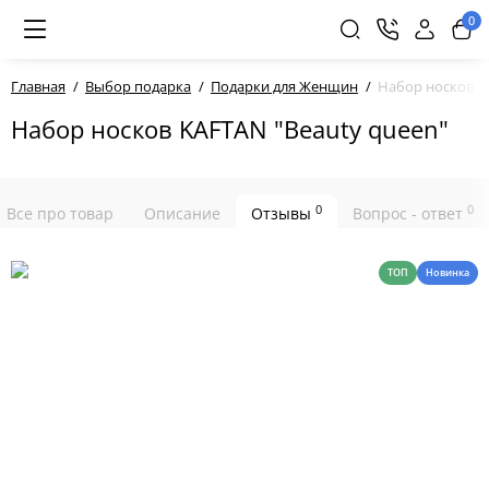
0
Главная
Выбор подарка
Подарки для Женщин
Набор носков K
Набор носков KAFTAN "Beauty queen"
0
0
Все про товар
Описание
Отзывы
Вопрос - ответ
ТОП
Новинка