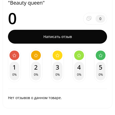
"Beauty queen"
0
0
Написать отзыв
1
2
3
4
5
0%
0%
0%
0%
0%
Нет отзывов о данном товаре.