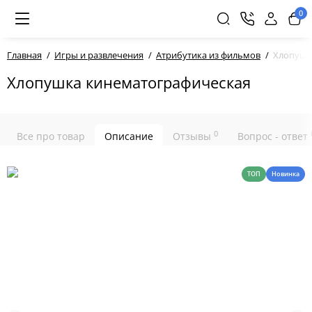
0
Главная
Игры и развлечения
Атрибутика из фильмов
Хлопушк
Хлопушка кинематографическая
0
Все про товар
Описание
Отзывы
Вопрос - ответ
ТОП
Новинка