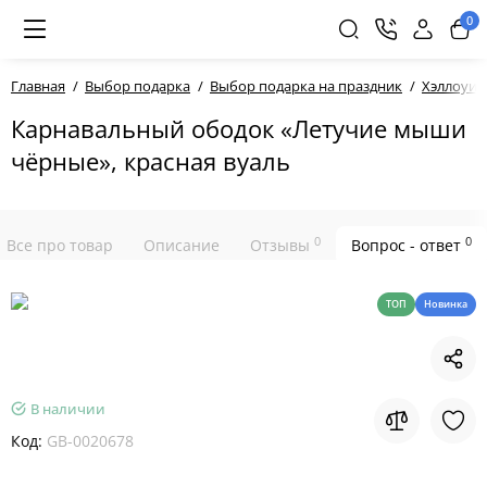
0
Главная
Выбор подарка
Выбор подарка на праздник
Хэллоуин
Карнавальный ободок «Летучие мыши
чёрные», красная вуаль
0
0
Все про товар
Описание
Отзывы
Вопрос - ответ
ТОП
Новинка
В наличии
Код:
GB-0020678