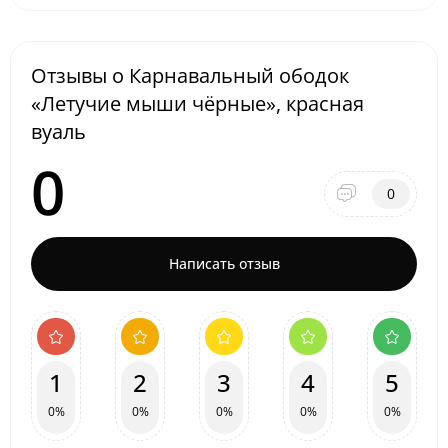
Отзывы о Карнавальный ободок
«Летучие мыши чёрные», красная
вуаль
0
0
Написать отзыв
1
2
3
4
5
0%
0%
0%
0%
0%