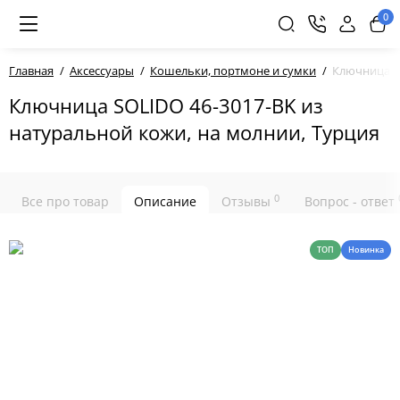
0
Главная
Аксессуары
Кошельки, портмоне и сумки
Ключница SO
Ключница SOLIDO 46-3017-BK из
натуральной кожи, на молнии, Турция
0
Все про товар
Описание
Отзывы
Вопрос - ответ
ТОП
Новинка