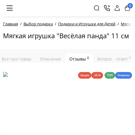
0
Главная
Выбор подарка
Подарки и Игрушки для Детей
Мягкие
Мягкая игрушка "Весёлая панда" 11 см
0
0
Все про товар
Описание
Отзывы
Вопрос - ответ
Акция
-35 %
ТОП
Новинка