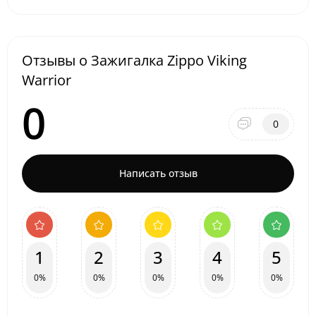
Отзывы о Зажигалка Zippo Viking
Warrior
0
0
Написать отзыв
1
2
3
4
5
0%
0%
0%
0%
0%