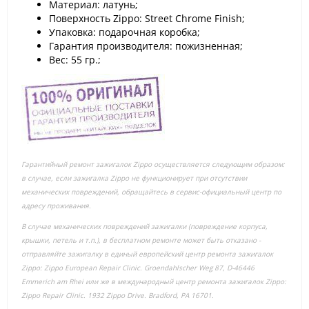
Материал: латунь;
Поверхность Zippo: Street Chrome Finish;
Упаковка: подарочная коробка;
Гарантия производителя: пожизненная;
Вес: 55 гр.;
Гарантийный ремонт зажигалок Zippo осуществляется следующим образом:
в случае, если зажигалка Zippo не функционирует при отсутствии
механических повреждений, обращайтесь в сервис-официальный центр по
адресу проживания.
В случае механических повреждений зажигалки (повреждение корпуса,
крышки, петель и т.п.), в бесплатном ремонте может быть отказано -
отправляйте зажигалку в единый европейский центр ремонта зажигалок
Zippo: Zippo European Repair Clinic. Groendahlscher Weg 87, D-46446
Emmerich am Rhei или же в международный центр ремонта зажигалок Zippo:
Zippo Repair Clinic. 1932 Zippo Drive. Bradford, PA 16701.