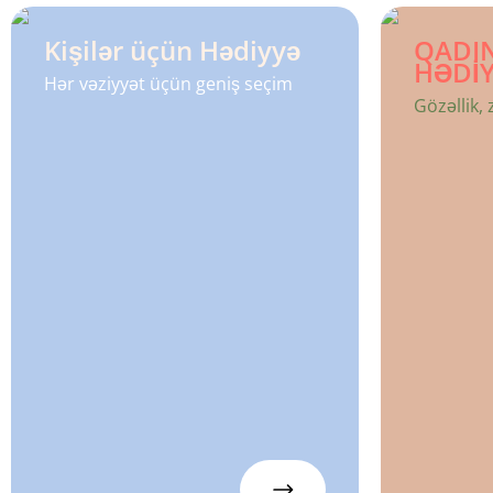
Kişilər üçün Hədiyyə
QADI
HƏDİ
Hər vəziyyət üçün geniş seçim
Gözəllik, 