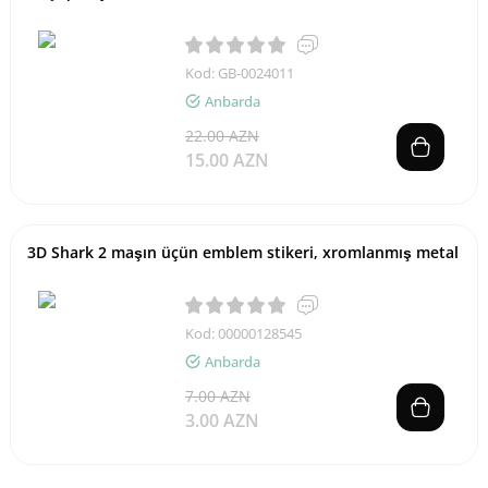
Kod: GB-0024011
Anbarda
22.00 AZN
15.00 AZN
3D Shark 2 maşın üçün emblem stikeri, xromlanmış metal
Kod: 00000128545
Anbarda
7.00 AZN
3.00 AZN