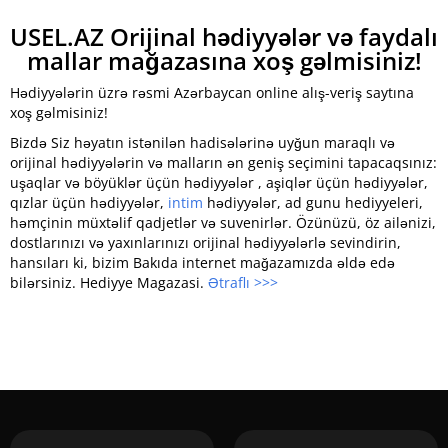
USEL.AZ Orijinal hədiyyələr və faydalı
mallar mağazasına xoş gəlmisiniz!
Hədiyyələrin üzrə rəsmi Azərbaycan online alış-veriş saytına
xoş gəlmisiniz!
Bizdə Siz həyatın istənilən hadisələrinə uyğun maraqlı və
orijinal hədiyyələrin və malların ən geniş seçimini tapacaqsınız:
uşaqlar və böyüklər üçün hədiyyələr , aşiqlər üçün hədiyyələr,
qızlar üçün hədiyyələr,
intim
hədiyyələr, ad gunu hediyyeleri,
həmçinin müxtəlif qadjetlər və suvenirlər. Özünüzü, öz ailənizi,
dostlarınızı və yaxınlarınızı orijinal hədiyyələrlə sevindirin,
hansıları ki, bizim Bakıda internet mağazamızda əldə edə
bilərsiniz. Hediyye Magazasi.
Ətraflı >>>