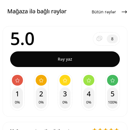
Mağaza ilə bağlı rəylər
Bütün rəylər
5.0
8
Rəy yaz
1
2
3
4
5
0%
0%
0%
0%
100%