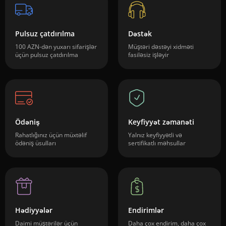
Pulsuz çatdırılma
Dəstək
100 AZN-dən yuxarı sifarişlər
Müştəri dəstəyi xidməti
üçün pulsuz çatdırılma
fasiləsiz işləyir
Ödəniş
Keyfiyyət zəmanəti
Rahatlığınız üçün müxtəlif
Yalnız keyfiyyətli və
ödəniş üsulları
sertifikatlı məhsullar
Hədiyyələr
Endirimlər
Daimi müştərilər üçün
Daha çox endirim, daha çox