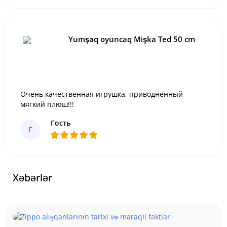
Yumşaq oyuncaq Mişka Ted 50 cm
Очень качественная игрушка, приводнённый
мягкий плюш!!!
Гость
Г
Xəbərlər