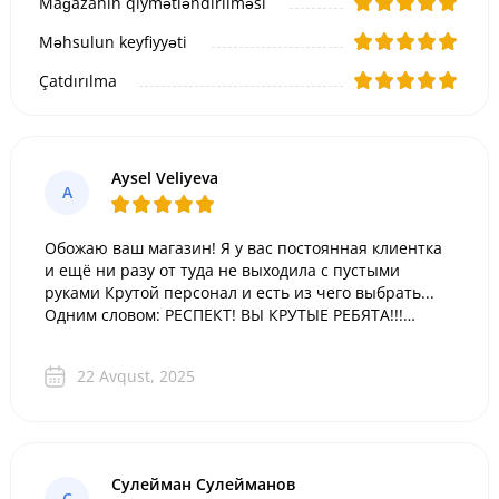
Mağazanın qiymətləndirilməsi
Məhsulun keyfiyyəti
Çatdırılma
Aysel Veliyeva
A
Обожаю ваш магазин! Я у вас постоянная клиентка
и ещё ни разу от туда не выходила с пустыми
руками Крутой персонал и есть из чего выбрать...
Одним словом: РЕСПЕКТ! ВЫ КРУТЫЕ РЕБЯТА!!!
Спасибо вам за такой выбор подарков!
22 Avqust, 2025
Сулейман Сулейманов
С