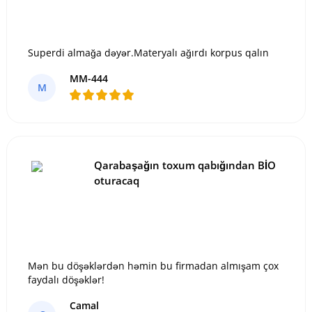
Superdi almağa dəyər.Materyalı ağırdı korpus qalın
MM-444
M
Qarabaşağın toxum qabığından BİO
oturacaq
Mən bu döşəklərdən həmin bu firmadan almışam çox
faydalı döşəklər!
Camal