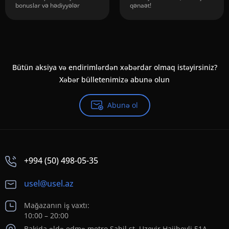
bonuslar və hədiyyələr
qənaət!
Bütün aksiya və endirimlərdən xəbərdar olmaq istəyirsiniz?
Xəbər bülletenimizə abunə olun
Abunə ol
+994 (50) 498-05-35
usel@usel.az
Mağazanın iş vaxtı:
10:00 – 20:00
Bakida əldə edmə metro Sahil st. Uzeyir Hajibeyli 51A