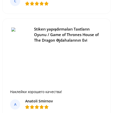
C
Stikerı yapışdırmaları Taxtların
Oyunu / Game of Thrones House of
The Dragon Əjdahalarının Evi
Наклейки хорошего качества!
Anatoli Smirnov
A