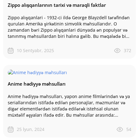
Zippo alışqanlarının tarixi və maraqli faktlar
Zippo alışqanlari - 1932-ci ildə George Blayzdell tərəfindən
qurulan Amerika şirkətinin simvolik məhsullarıdır. O
zamandan bəri Zippo alışqanlari dünyada ən populyar və
tanınmış məhsullardan biri halına gəlib. Bu məqalədə biz
Zippo alışqanlarinın y..
10 Sentyabr, 2025
372
Anime hədiyyə məhsulları
Anime hədiyyə məhsulları, yapon anime filmlərindən və ya
seriallarından istifadə edilən personajlar, məzmunlar və
digər elementlərdən istifadə edilərək istehsal olunan
müxtəlif əşyaları ifadə edir. Bu məhsullar arasında:
stikerlər, heykəllər, pos..
25 İyun, 2024
54