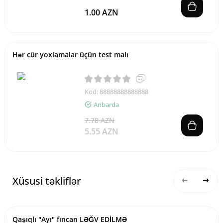
1.00 AZN
Hər cür yoxlamalar üçün test malı
Kod: 88888888888888
Anbarda
7.78 AZN
5.55 AZN
Xüsusi təkliflər
Qaşıqlı "Ayı" fıncan LƏĞV EDİLMƏ