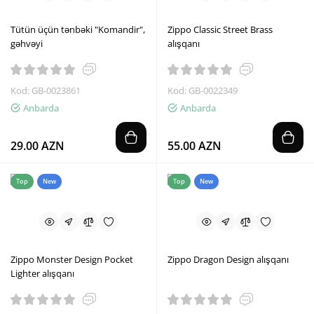
Tütün üçün tənbəki "Komandir",
Zippo Classic Street Brass
gəhvəyi
alışqanı
Kod: GB-0023861
Kod: GB-0022349
Anbarda
Anbarda
29.00 AZN
55.00 AZN
Top
New
Top
New
Zippo Monster Design Pocket
Zippo Dragon Design alışqanı
Lighter alışqanı