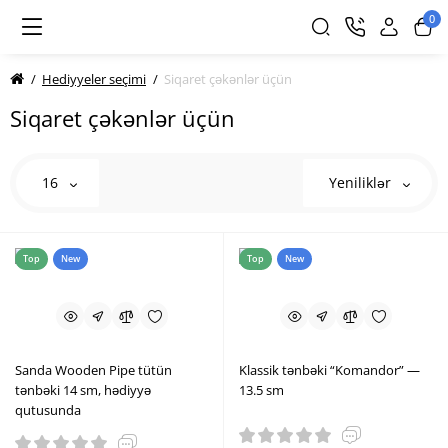
0
Hediyyeler seçimi
Siqaret çəkənlər üçün
Siqaret çəkənlər üçün
16
Yeniliklər
Top
New
Top
New
Sanda Wooden Pipe tütün
Klassik tənbəki “Komandor” —
tənbəki 14 sm, hədiyyə
13.5 sm
qutusunda