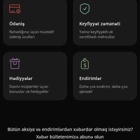
Ödəniş
Keyfiyyət zəmanəti
Rahatlığınız üçün müxtəlif
Yalnız keyfiyyətli və
ödəniş üsulları
sertifikatlı məhsullar
Hədiyyələr
Endirimlər
Daimi müştərilər üçün
Daha çox endirim, daha çox
bonuslar və hədiyyələr
qənaət!
Bütün aksiya və endirimlərdən xəbərdar olmaq istəyirsiniz?
Xəbər bülletenimizə abunə olun