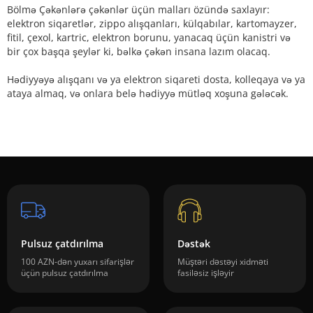
Bölmə Çəkənlərə çəkənlər üçün malları özündə saxlayır:
elektron siqaretlər, zippo alışqanları, külqabılar, kartomayzer,
fitil, çexol, kartric, elektron borunu, yanacaq üçün kanistri və
bir çox başqa şeylər ki, bəlkə çəkən insana lazım olacaq.
Hədiyyəyə alışqanı və ya elektron siqareti dosta, kolleqaya və ya
ataya almaq, və onlara belə hədiyyə mütləq xoşuna gələcək.
Pulsuz çatdırılma
Dəstək
100 AZN-dən yuxarı sifarişlər
Müştəri dəstəyi xidməti
üçün pulsuz çatdırılma
fasiləsiz işləyir