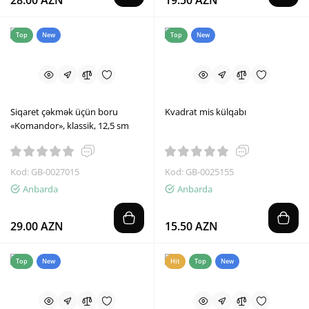
28.00 AZN
19.50 AZN
Top
New
Top
New
Siqaret çəkmək üçün boru
Kvadrat mis külqabı
«Komandor», klassik, 12,5 sm
Kod: GB-0027015
Kod: GB-0025155
Anbarda
Anbarda
29.00 AZN
15.50 AZN
Top
New
Hit
Top
New