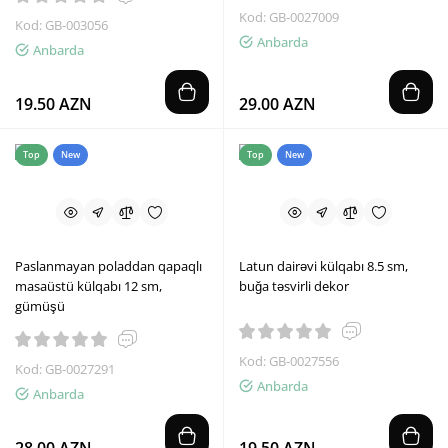
Kod: GB-0027009
Kod: GB-003056
Anbarda
Anbarda
19.50 AZN
29.00 AZN
Top
New
Top
New
Paslanmayan poladdan qapaqlı
Latun dairəvi külqabı 8.5 sm,
masaüstü külqabı 12 sm,
buğa təsvirli dekor
gümüşü
Kod: GB-0027556
Kod: GB-0027291
Anbarda
Anbarda