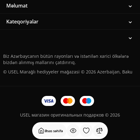
Məlumat
Kateqoriyalar
Biz Azərbaycanın bütün rayonları və istənilən xarici ölkələrə
bizdən alınmış mallarını çatdırırıq.
© USEL Marağlı hediyyeler mağazasi © 2026 Azerbaijan, Baku
USEL магазин оригинальных подарков © 2026
Əsas səhifə