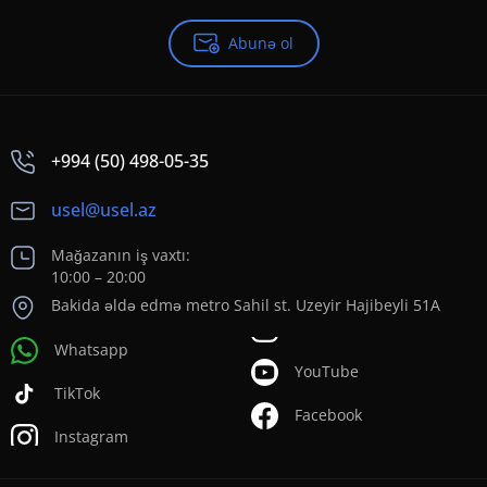
Abunə ol
+994 (50) 498-05-35
usel@usel.az
Mağazanın iş vaxtı:
10:00 – 20:00
Bakida əldə edmə metro Sahil st. Uzeyir Hajibeyli 51A
Whatsapp
YouTube
TikTok
Facebook
Instagram