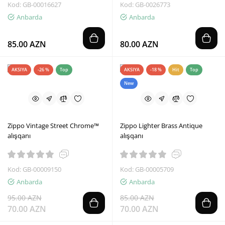
Kod: GB-00016627
Kod: GB-0026773
Anbarda
Anbarda
85.00 AZN
80.00 AZN
AKSIYA
-26 %
Top
AKSIYA
-18 %
Hit
Top
New
Zippo Vintage Street Chrome™
Zippo Lighter Brass Antique
alışqanı
alışqanı
Kod: GB-00009150
Kod: GB-00005709
Anbarda
Anbarda
95.00 AZN
85.00 AZN
70.00 AZN
70.00 AZN