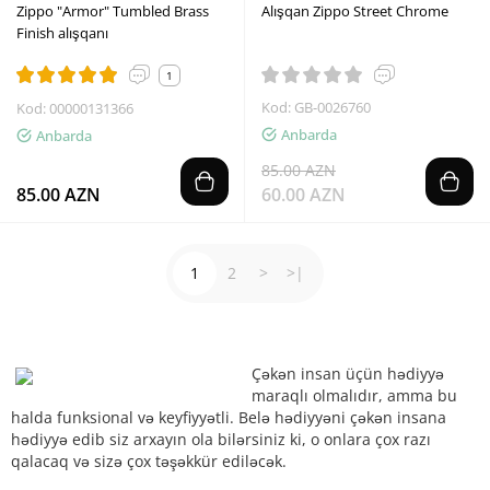
Zippo "Armor" Tumbled Brass
Alışqan Zippo Street Chrome
Finish alışqanı
1
Kod: GB-0026760
Kod: 00000131366
Anbarda
Anbarda
85.00 AZN
85.00 AZN
60.00 AZN
1
2
>
>|
Çəkən insan üçün hədiyyə
maraqlı olmalıdır, amma bu
halda funksional və keyfiyyətli. Belə hədiyyəni çəkən insana
hədiyyə edib siz arxayın ola bilərsiniz ki, o onlara çox razı
qalacaq və sizə çox təşəkkür ediləcək.