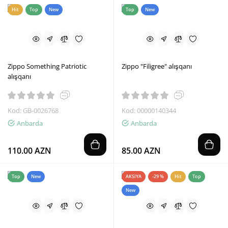
Hit
Top
New
Top
New
Zippo Something Patriotic
Zippo "Filigree" alışqanı
alışqanı
Kod: GB-0026768
Kod: 00000140344
Anbarda
Anbarda
110.00 AZN
85.00 AZN
Top
New
AKSIYA
-29 %
Hit
Top
New