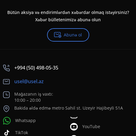
Bütün aksiya və endirimlərdən xəbərdar olmaq istəyirsiniz?
Xəbər bülletenimizə abunə olun
Abunə ol
+994 (50) 498-05-35
usel@usel.az
Mağazanın iş vaxtı:
10:00 – 20:00
Bakida əldə edmə metro Sahil st. Uzeyir Hajibeyli 51A
Whatsapp
YouTube
TikTok