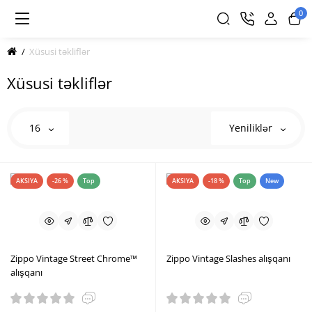
0
Xüsusi təkliflər
Xüsusi təkliflər
16
Yeniliklər
AKSIYA
-26 %
Top
AKSIYA
-18 %
Top
New
Zippo Vintage Street Chrome™
Zippo Vintage Slashes alışqanı
alışqanı