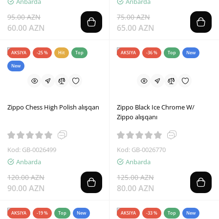
Anbarda
Anbarda
95.00 AZN
75.00 AZN
60.00 AZN
65.00 AZN
AKSIYA
-25 %
Hit
Top
AKSIYA
-36 %
Top
New
New
Zippo Chess High Polish alışqan
Zippo Black Ice Chrome W/
Zippo alışqanı
Kod: GB-0026499
Kod: GB-0026770
Anbarda
Anbarda
120.00 AZN
125.00 AZN
90.00 AZN
80.00 AZN
AKSIYA
-19 %
Top
New
AKSIYA
-33 %
Top
New