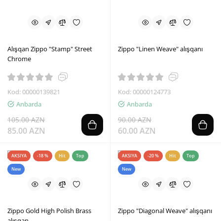
Alışqan Zippo "Stamp" Street
Zippo "Linen Weave" alışqanı
Chrome
Kod: 00000139821
Kod: 00000124773
Anbarda
Anbarda
105.00 AZN
90.00 AZN
85.00 AZN
60.00 AZN
AKSIYA
-18 %
Hit
Top
AKSIYA
-20 %
Hit
Top
New
New
Zippo Gold High Polish Brass
Zippo "Diagonal Weave" alışqanı
alışqan