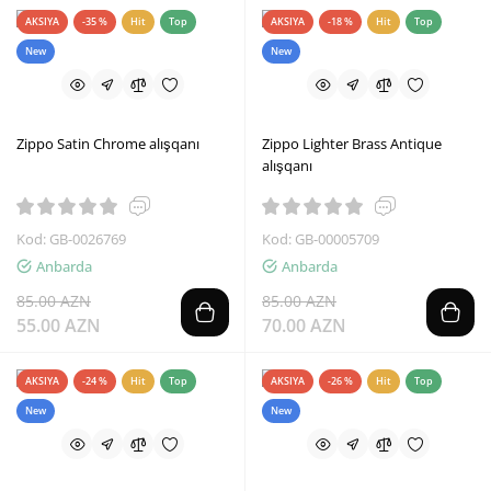
AKSIYA
-35 %
Hit
Top
AKSIYA
-18 %
Hit
Top
New
New
Zippo Satin Chrome alışqanı
Zippo Lighter Brass Antique
alışqanı
Kod: GB-0026769
Kod: GB-00005709
Anbarda
Anbarda
85.00 AZN
85.00 AZN
55.00 AZN
70.00 AZN
AKSIYA
-24 %
Hit
Top
AKSIYA
-26 %
Hit
Top
New
New