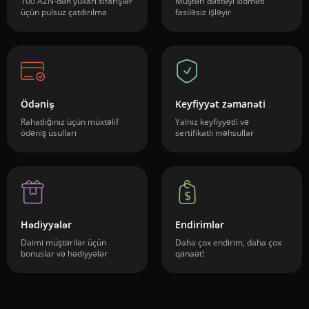
100 AZN-dən yuxarı sifarişlər
Müştəri dəstəyi xidməti
üçün pulsuz çatdırılma
fasiləsiz işləyir
Ödəniş
Keyfiyyət zəmanəti
Rahatlığınız üçün müxtəlif
Yalnız keyfiyyətli və
ödəniş üsulları
sertifikatlı məhsullar
Hədiyyələr
Endirimlər
Daimi müştərilər üçün
Daha çox endirim, daha çox
bonuslar və hədiyyələr
qənaət!