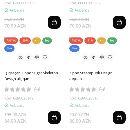
Kod: GB-00009150
Kod: 00000115267
Anbarda
Anbarda
95.00 AZN
85.00 AZN
70.00 AZN
70.00 AZN
AKSIYA
-20 %
Hit
Top
AKSIYA
-11 %
Hit
Top
New
New
İşıqsaçan Zippo Sugar Skeleton
Zippo Steampunk Design
Design alışqan
alışqan
Kod: GB-0026149
Kod: GB-0026318
Anbarda
Anbarda
105.00 AZN
90.00 AZN
84.00 AZN
80.00 AZN