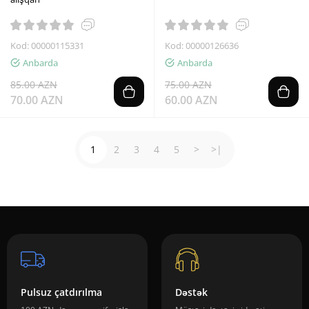
Kod: 00000115331
Kod: 00000126636
Anbarda
Anbarda
85.00 AZN
75.00 AZN
70.00 AZN
60.00 AZN
1
2
3
4
5
>
>|
Pulsuz çatdırılma
Dəstək