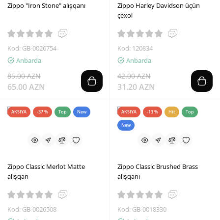
Zippo "Iron Stone" alışqanı
Zippo Harley Davidson üçün
çexol
Kod: GB-0026754
Kod: 120834
Anbarda
Anbarda
85.00 AZN
42.00 AZN
65.00 AZN
31.20 AZN
AKSIYA
-37 %
Top
New
AKSIYA
-13 %
Hit
Top
New
Zippo Classic Merlot Matte
Zippo Classic Brushed Brass
alışqan
alışqanı
Kod: GB-0026508
Kod: GB-0018330