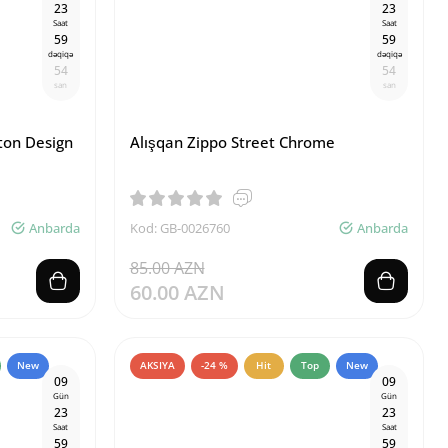
2
3
2
3
Saat
Saat
5
9
5
9
dəqiqə
dəqiqə
5
4
5
4
san
san
ton Design
Alışqan Zippo Street Chrome
Anbarda
Kod: GB-0026760
Anbarda
85.00 AZN
60.00 AZN
New
AKSIYA
-24 %
Hit
Top
New
0
9
0
9
Gün
Gün
2
3
2
3
Saat
Saat
5
9
5
9