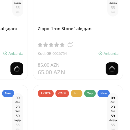
dəqiqə
dəqiqə
5
4
5
4
san
san
 alışqanı
Zippo "Iron Stone" alışqanı
Anbarda
Kod: GB-0026754
Anbarda
85.00 AZN
65.00 AZN
New
AKSIYA
-25 %
Hit
Top
New
0
9
0
9
Gün
Gün
2
3
2
3
Saat
Saat
5
9
5
9
dəqiqə
dəqiqə
5
4
5
4
san
san