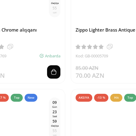
dəqiqə
5
4
san
n Chrome alışqanı
Zippo Lighter Brass Antique
6769
Anbarda
Kod: GB-00005709
85.00 AZN
ZN
70.00 AZN
37 %
Top
New
AKSIYA
-13 %
Hit
Top
0
9
Gün
2
3
Saat
5
9
dəqiqə
5
4
san