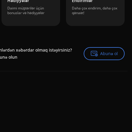
Hədiyyələr
Endirimlər
Daimi müştərilər üçün
Daha çox endirim, daha çox
bonuslar və hədiyyələr
qənaət!
mlərdən xəbərdar olmaq istəyirsiniz?
Abunə ol
Abunə ol
bunə olun