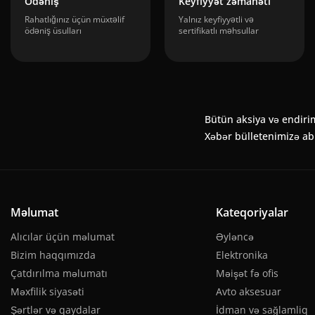
Ödəniş
Keyfiyyət zəmanəti
Rahatlığınız üçün müxtəlif
Yalnız keyfiyyətli və
ödəniş üsulları
sertifikatlı məhsullar
Bütün aksiya və endiri
Xəbər bülletenimizə a
Məlumat
Kateqoriyalar
Alıcılar üçün məlumat
Əyləncə
Bizim haqqımızda
Elektronika
Çatdırılma məlumatı
Məişət fə ofis
Məxfilik siyasəti
Avto aksesuar
Şərtlər və qaydalar
İdman və sağlamliq