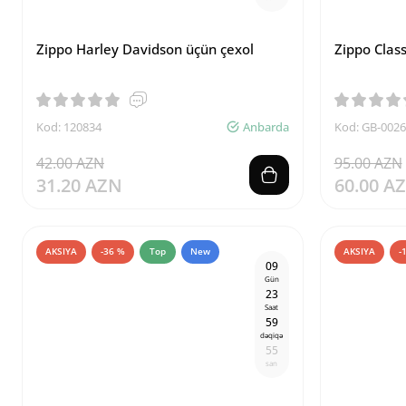
Zippo Harley Davidson üçün çexol
Zippo Clas
Kod: 120834
Anbarda
Kod: GB-002
42.00 AZN
95.00 AZN
31.20 AZN
60.00 A
AKSIYA
-36 %
Top
New
AKSIYA
-
0
9
Gün
2
3
Saat
5
9
dəqiqə
5
4
san