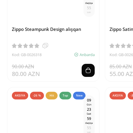
dəqiqə
5
4
san
Zippo Steampunk Design alışqan
Zippo Sati
Kod: GB-0026318
Anbarda
Kod: GB-002
90.00 AZN
85.00 AZN
80.00 AZN
55.00 A
AKSIYA
-26 %
Hit
Top
New
AKSIYA
-
0
9
Gün
2
3
Saat
5
9
dəqiqə
5
4
san