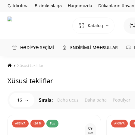
Çatdırılma
Bizimlə əlaqə
Haqqımızda
Dükanların ünvanl
Kataloq
HƏDİYYƏ SEÇİMİ
ENDİRİMLİ MƏHSULLAR
Xüsusi təkliflər
Xüsusi təkliflər
Sırala:
16
Daha ucuz
Daha baha
Populyar
AKSIYA
-26 %
Top
AKSIYA
-
0
9
Gün