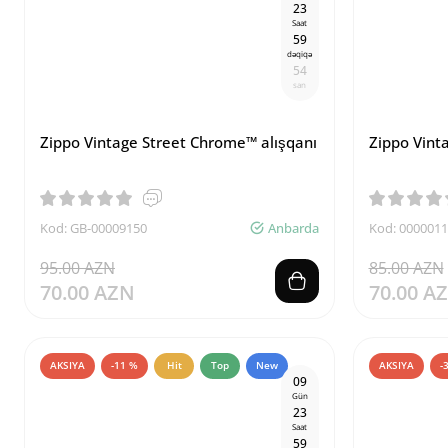
2
3
Saat
5
9
dəqiqə
5
4
san
Zippo Vintage Street Chrome™ alışqanı
Zippo Vinta
Kod: GB-00009150
Anbarda
Kod: 000001
95.00 AZN
85.00 AZN
70.00 AZN
70.00 A
AKSIYA
-11 %
Hit
Top
New
AKSIYA
-
0
9
Gün
2
3
Saat
5
9