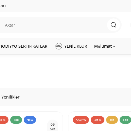
arı
HƏDIYYƏ SERTIFIKATLARI
YENİLİKLƏR
Məlumat
Yeniliklər
18 %
Top
New
AKSIYA
-20 %
Hit
Top
0
9
Gün