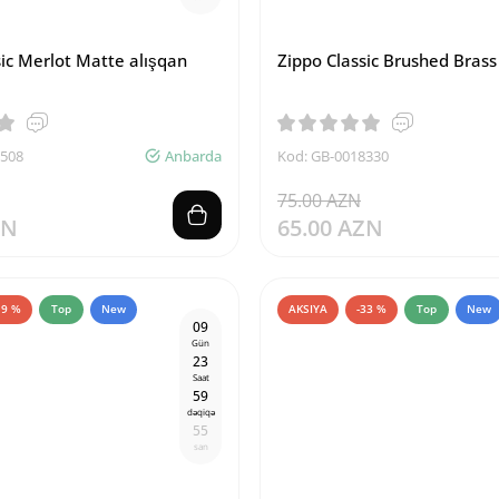
sic Merlot Matte alışqan
Zippo Classic Brushed Brass
6508
Anbarda
Kod: GB-0018330
75.00 AZN
ZN
65.00 AZN
19 %
Top
New
AKSIYA
-33 %
Top
New
0
9
Gün
2
3
Saat
5
9
dəqiqə
5
4
san