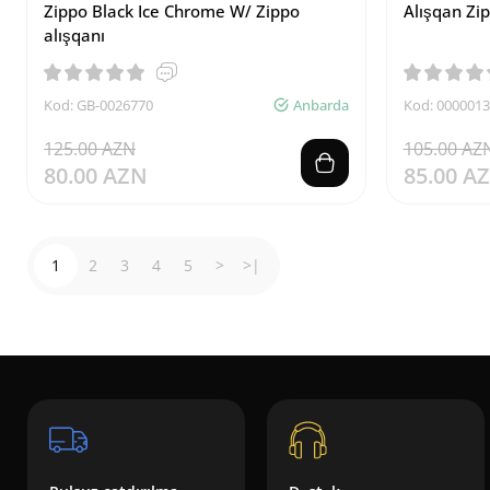
Zippo Black Ice Chrome W/ Zippo
Alışqan Zi
alışqanı
Kod: GB-0026770
Anbarda
Kod: 000001
125.00 AZN
105.00 AZ
80.00 AZN
85.00 A
1
2
3
4
5
>
>|