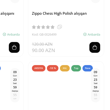
 alışqanı
Zippo Chess High Polish alışqan
Anbarda
Kod: GB-0026499
Anbarda
120.00 AZN
90.00 AZN
AKSIYA
-18 %
Hit
Top
New
0
9
0
9
Gün
Gün
2
3
2
3
Saat
Saat
5
9
5
9
dəqiqə
dəqiqə
5
4
5
4
san
san