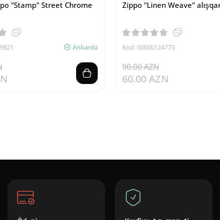
ppo "Stamp" Street Chrome
Zippo "Linen Weave" alışqa
39821
Anbarda
Kod: 00000124773
N
90.00 AZN
ZN
60.00 AZN