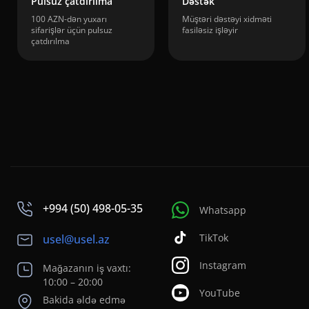
Pulsuz çatdırılma
Dəstək
100 AZN-dən yuxarı
Müştəri dəstəyi xidməti
sifarişlər üçün pulsuz
fasiləsiz işləyir
çatdırılma
+994 (50) 498-05-35
Whatsapp
TikTok
usel@usel.az
Instagram
Mağazanın iş vaxtı:
10:00 – 20:00
YouTube
Bakida əldə edmə