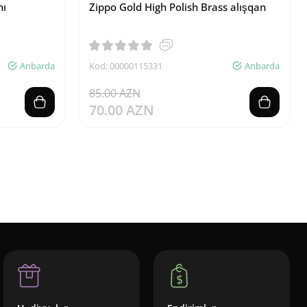
nı
Zippo Gold High Polish Brass alışqan
Anbarda
Kod: 00000115331
Anbarda
85.00 AZN
70.00 AZN