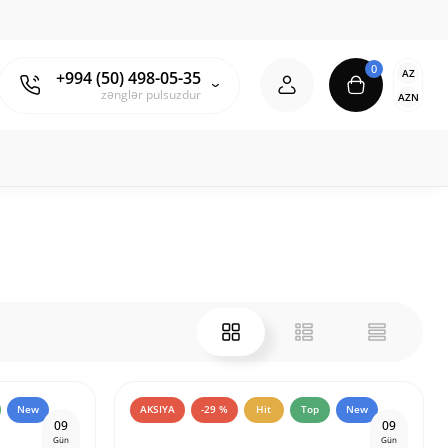
0
AZ
+994 (50) 498-05-35
zənglər pulsuzdur
AZN
New
AKSIYA
-29 %
Hit
Top
New
0
9
0
9
Gün
Gün