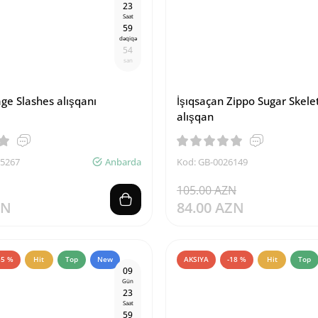
2
3
Saat
5
9
dəqiqə
5
4
san
ge Slashes alışqanı
İşıqsaçan Zippo Sugar Skele
alışqan
15267
Anbarda
Kod: GB-0026149
105.00 AZN
ZN
84.00 AZN
35 %
Hit
Top
New
AKSIYA
-18 %
Hit
Top
0
9
Gün
2
3
Saat
5
9