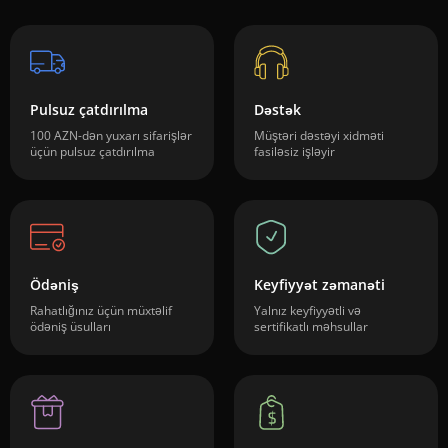
Pulsuz çatdırılma
Dəstək
100 AZN-dən yuxarı sifarişlər
Müştəri dəstəyi xidməti
üçün pulsuz çatdırılma
fasiləsiz işləyir
Ödəniş
Keyfiyyət zəmanəti
Rahatlığınız üçün müxtəlif
Yalnız keyfiyyətli və
ödəniş üsulları
sertifikatlı məhsullar