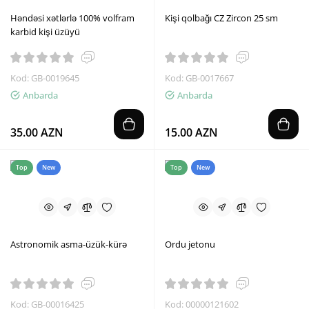
Həndəsi xətlərlə 100% volfram
Kişi qolbağı CZ Zircon 25 sm
karbid kişi üzüyü
Kod: GB-0019645
Kod: GB-0017667
Anbarda
Anbarda
35.00 AZN
15.00 AZN
Top
New
Top
New
Astronomik asma-üzük-kürə
Ordu jetonu
Kod: GB-00016425
Kod: 00000121602