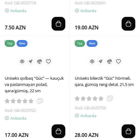
Kod: GB-0025718
Kod: GB-0025691
Anbarda
Anbarda
7.50 AZN
19.00 AZN
Top
New
Top
New
Uniseks qolbaq “Güc” — kauçuk
Uniseks bilərzik “Güc” hörməli,
və paslanmayan polad,
qara, gümüş rəng detal, 21,5 sm
qara/gümüş, 22 sm
Kod: GB-0025705
Kod: GB-0025702
Anbarda
Anbarda
17.00 AZN
28.00 AZN