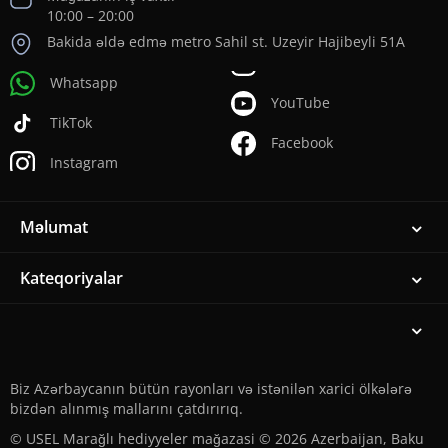
10:00 – 20:00
Bakida əldə edmə metro Sahil st. Uzeyir Hajibeyli 51A
Whatsapp
YouTube
TikTok
Facebook
Instagram
Məlumat
Kateqoriyalar
Biz Azərbaycanın bütün rayonları və istənilən xarici ölkələrə
bizdən alınmış mallarını çatdırırıq.
© USEL Marağlı hediyyeler mağazasi © 2026 Azerbaijan, Baku