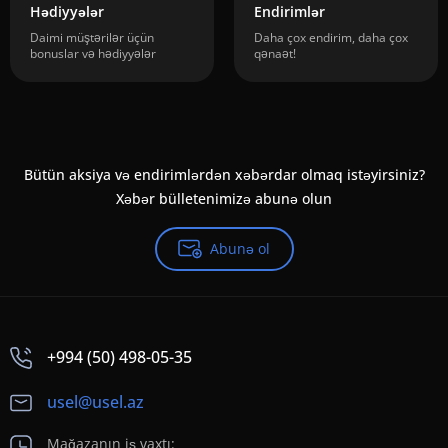
Hədiyyələr
Endirimlər
Daimi müştərilər üçün
Daha çox endirim, daha çox
bonuslar və hədiyyələr
qənaət!
Bütün aksiya və endirimlərdən xəbərdar olmaq istəyirsiniz?
Xəbər bülletenimizə abunə olun
Abunə ol
+994 (50) 498-05-35
usel@usel.az
Mağazanın iş vaxtı: