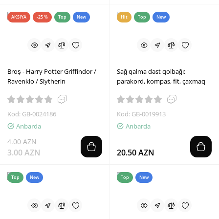
AKSIYA
-25 %
Top
New
Hit
Top
New
Broş - Harry Potter Griffindor /
Sağ qalma dəst qolbağı:
Ravenklo / Slytherin
parakord, kompas, fit, çaxmaq
Kod: GB-0024186
Kod: GB-0019913
Anbarda
Anbarda
4.00 AZN
3.00 AZN
20.50 AZN
Top
New
Top
New