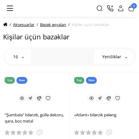
0
Aksesuarlar
Bəzək əşyaları
Kişilər üçün bəzəklər
Kişilər üçün bəzəklər
16
Yeniliklər
Top
New
Top
New
“Şambala” bilərzik, güllə dekoru,
«Atlant» bilərzik pələng
qara, boz metal