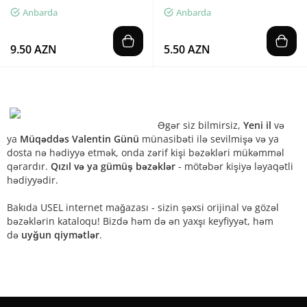
Anbarda
Anbarda
9.50 AZN
5.50 AZN
Əgər siz bilmirsiz,
Yeni il
və
ya
Müqəddəs Valentin Günü
münasibəti ilə sevilmişə və ya
dosta nə hədiyyə etmək, onda zərif kişi bəzəkləri mükəmməl
qərardır.
Qızıl və ya gümüş bəzəklər
- mötəbər kişiyə ləyaqətli
hədiyyədir.
Bakıda USEL internet mağazası - sizin şəxsi orijinal və gözəl
bəzəklərin kataloqu! Bizdə həm də ən yaxşı keyfiyyət, həm
də
uyğun qiymətlər
.