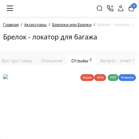
0
Главная
Аксессуары
Брелоки или Брелки
Брелок - локатор для
Брелок - локатор для багажа
0
0
Все про товар
Описание
Отзывы
Вопрос - ответ
Акция
-64 %
ТОП
Новинка