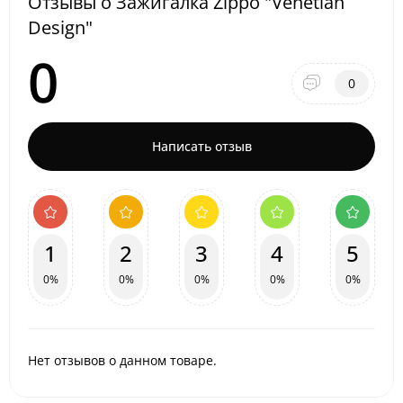
Отзывы о Зажигалка Zippo "Venetian
Design"
0
0
Написать отзыв
1
2
3
4
5
0%
0%
0%
0%
0%
Нет отзывов о данном товаре.