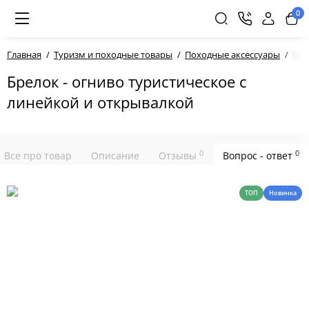
0
Главная
Туризм и походные товары
Походные аксессуары
Бре
Брелок - огниво туристическое с
линейкой и открывалкой
0
0
Все про товар
Описание
Отзывы
Вопрос - ответ
ТОП
Новинка