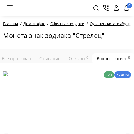
0
Главная
Дом и офис
Офисные подарки
Сувенирная атрибутика
Монета знак зодиака "Стрелец"
0
0
Все про товар
Описание
Отзывы
Вопрос - ответ
ТОП
Новинка